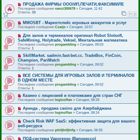
ПРОДАЖА ФИРМЫ ООО/ИП,ПЕЧАТИ,ФАКСИМИЛЕ
Последнее сообщение
ramzi300678
«
Сегодня, 11:42
Ответы:
33
1
2
MMOSBT - Маркетплейс игровых аккаунтов и услуг
Последнее сообщение
Czarjo
«
Сегодня, 10:57
Для залов и терминалов оригинал Robot Slotsoft,
SafeMining, Holytrade, Veksel, Ментальная математика
Последнее сообщение
progambling
«
Сегодня, 09:03
Ответы:
1
SkillMarket. sadmin.fast-bet.cc. TradeBox, FinCoin,
Champion, PariMatch
Последнее сообщение
progambling
«
Сегодня, 09:02
Ответы:
1
ВСЕ СИСТЕМЫ ДЛЯ ИГРОВЫХ ЗАЛОВ И ТЕРМИНАЛОВ
В ОДНОМ МЕСТЕ
Последнее сообщение
progambling
«
Сегодня, 09:02
Ответы:
1
Казино с лицензией и платежками для стран СНГ
Последнее сообщение
loginoffan
«
Сегодня, 08:26
Аренда , продажа casino для Азербайджана
Последнее сообщение
loginoffan
«
Сегодня, 08:24
Check Risk WAF SaaS: эффективная защита для вашего
веб-ресурса
Последнее сообщение
phtfjhtfjhtfg
«
Сегодня, 06:55
ПОД-система Vaporesso (Вапорессо)