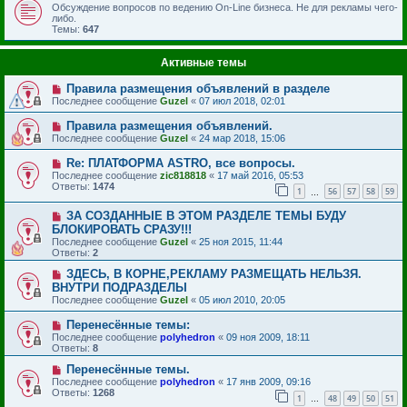
Обсуждение вопросов по ведению On-Line бизнеса. Не для рекламы чего-
либо.
Темы:
647
Активные темы
Правила размещения объявлений в разделе
Последнее сообщение
Guzel
«
07 июл 2018, 02:01
Правила размещения объявлений.
Последнее сообщение
Guzel
«
24 мар 2018, 15:06
Re: ПЛАТФОРМА ASTRO, все вопросы.
Последнее сообщение
zic818818
«
17 май 2016, 05:53
Ответы:
1474
1
56
57
58
59
…
ЗА СОЗДАННЫЕ В ЭТОМ РАЗДЕЛЕ ТЕМЫ БУДУ
БЛОКИРОВАТЬ СРАЗУ!!!
Последнее сообщение
Guzel
«
25 ноя 2015, 11:44
Ответы:
2
ЗДЕСЬ, В КОРНЕ,РЕКЛАМУ РАЗМЕЩАТЬ НЕЛЬЗЯ.
ВНУТРИ ПОДРАЗДЕЛЫ
Последнее сообщение
Guzel
«
05 июл 2010, 20:05
Перенесённые темы:
Последнее сообщение
polyhedron
«
09 ноя 2009, 18:11
Ответы:
8
Перенесённые темы.
Последнее сообщение
polyhedron
«
17 янв 2009, 09:16
Ответы:
1268
1
48
49
50
51
…