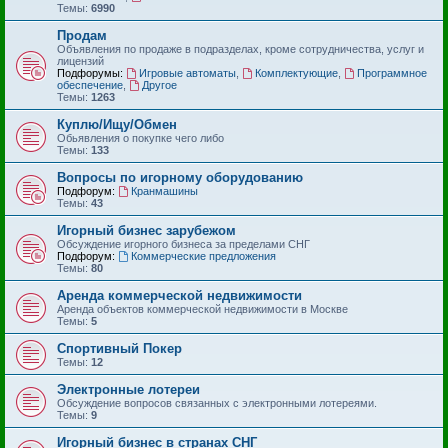
Темы:
6990
Продам
Объявления по продаже в подразделах, кроме сотрудничества, услуг и
лицензий
Подфорумы:
Игровые автоматы
,
Комплектующие
,
Программное
обеспечение
,
Другое
Темы:
1263
Куплю/Ищу/Обмен
Обьявления о покупке чего либо
Темы:
133
Вопросы по игорному оборудованию
Подфорум:
Кранмашины
Темы:
43
Игорный бизнес зарубежом
Обсуждение игорного бизнеса за пределами СНГ
Подфорум:
Коммерческие предложения
Темы:
80
Аренда коммерческой недвижимости
Аренда объектов коммерческой недвижимости в Москве
Темы:
5
Спортивный Покер
Темы:
12
Электронные лотереи
Обсуждение вопросов связанных с электронными лотереями.
Темы:
9
Игорный бизнес в странах СНГ