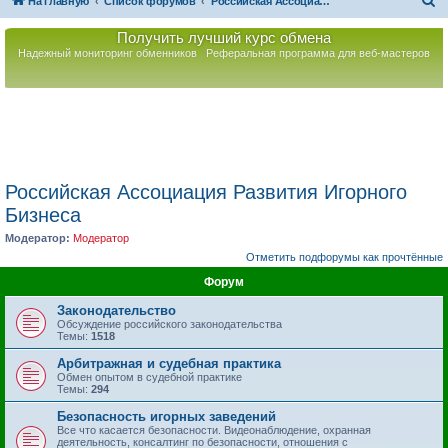
П
На главную
Список форумов
Российская Ассоциация Развития Игорного Бизнеса
о
Получить лучший курс обмена
и
Надежный мониторинг обменников
Реферальная программа для веб-мастеров
с
к
Российская Ассоциация Развития Игорного
Бизнеса
Модератор:
Модератор
Отметить подфорумы как прочтённые
Форум
Законодательство
Обсуждение российского законодательства
Темы:
1518
Арбитражная и судебная практика
Обмен опытом в судебной практике
Темы:
294
Безопасность игорных заведений
Все что касается безопасности. Видеонаблюдение, охранная
деятельность, консалтинг по безопасности, отношения с