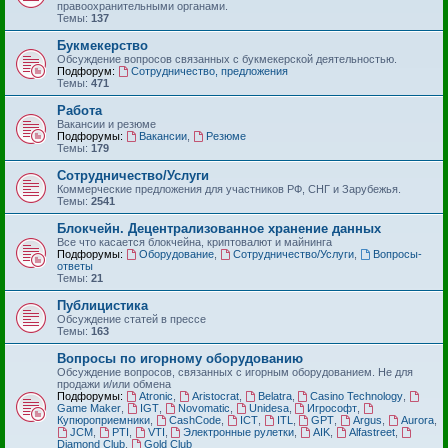
правоохранительными органами.
Темы:
137
Букмекерство
Обсуждение вопросов связанных с букмекерской деятельностью.
Подфорум:
Сотрудничество, предложения
Темы:
471
Работа
Вакансии и резюме
Подфорумы:
Вакансии
,
Резюме
Темы:
179
Сотрудничество/Услуги
Коммерческие предложения для участников РФ, СНГ и Зарубежья.
Темы:
2541
Блокчейн. Децентрализованное хранение данных
Все что касается блокчейна, криптовалют и майнинга
Подфорумы:
Оборудование
,
Сотрудничество/Услуги
,
Вопросы-
ответы
Темы:
21
Публицистика
Обсуждение статей в прессе
Темы:
163
Вопросы по игорному оборудованию
Обсуждение вопросов, связанных с игорным оборудованием. Не для
продажи и/или обмена
Подфорумы:
Atronic
,
Aristocrat
,
Belatra
,
Casino Technology
,
Game Maker
,
IGT
,
Novomatic
,
Unidesa
,
Игрософт
,
Купюроприемники
,
CashCode
,
ICT
,
ITL
,
GPT
,
Argus
,
Aurora
,
JCM
,
PTI
,
VTI
,
Электронные рулетки
,
AIK
,
Alfastreet
,
Diamond Club
,
Gold Club