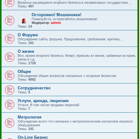
Вопросы касающиеся игорного бизнеса в независимых государствах ...
Темы:
407
Осторожно! Мошенники!
Пожалуйста, остерегайтесь мошенников!
Модератор:
admin
Темы:
14
О Форуме
Обсуждение сайта, форума. Предложения, требования, критика...
Темы:
101
О жизни
Все, кроме игорного бизнеса. Флирт, приколы из жизни, забавные истории,
юмор и т.д.
Темы:
1718
Общее
Обсуждение общих вопросов связанных с игорным бизнесом.
Темы:
4992
Сотрудничество
Темы:
9
Услуги, аренда, лицензии
Услуги. В том числе продажа лицензий.
Темы:
7
Метрология
Обсуждение всего что связанно с метрологическим контролем игрового
оборудования
Темы:
191
On-Line Бизнес