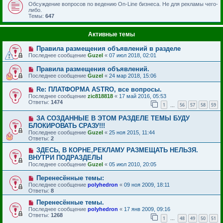
Обсуждение вопросов по ведению On-Line бизнеса. Не для рекламы чего-
либо.
Темы:
647
Активные темы
Правила размещения объявлений в разделе
Последнее сообщение
Guzel
«
07 июл 2018, 02:01
Правила размещения объявлений.
Последнее сообщение
Guzel
«
24 мар 2018, 15:06
Re: ПЛАТФОРМА ASTRO, все вопросы.
Последнее сообщение
zic818818
«
17 май 2016, 05:53
Ответы:
1474
1
56
57
58
59
…
ЗА СОЗДАННЫЕ В ЭТОМ РАЗДЕЛЕ ТЕМЫ БУДУ
БЛОКИРОВАТЬ СРАЗУ!!!
Последнее сообщение
Guzel
«
25 ноя 2015, 11:44
Ответы:
2
ЗДЕСЬ, В КОРНЕ,РЕКЛАМУ РАЗМЕЩАТЬ НЕЛЬЗЯ.
ВНУТРИ ПОДРАЗДЕЛЫ
Последнее сообщение
Guzel
«
05 июл 2010, 20:05
Перенесённые темы:
Последнее сообщение
polyhedron
«
09 ноя 2009, 18:11
Ответы:
8
Перенесённые темы.
Последнее сообщение
polyhedron
«
17 янв 2009, 09:16
Ответы:
1268
1
48
49
50
51
…