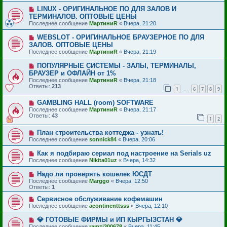
LINUX - ОРИГИНАЛЬНОЕ ПО ДЛЯ ЗАЛОВ И
ТЕРМИНАЛОВ. ОПТОВЫЕ ЦЕНЫ
Последнее сообщение
МартиниR
«
Вчера, 21:20
WEBSLOT - ОРИГИНАЛЬНОЕ БРАУЗЕРНОЕ ПО ДЛЯ
ЗАЛОВ. ОПТОВЫЕ ЦЕНЫ
Последнее сообщение
МартиниR
«
Вчера, 21:19
ПОПУЛЯРНЫЕ СИСТЕМЫ - ЗАЛЫ, ТЕРМИНАЛЫ,
БРАУЗЕР и ОФЛАЙН от 1%
Последнее сообщение
МартиниR
«
Вчера, 21:18
Ответы:
213
1
6
7
8
9
…
GAMBLING HALL (room) SOFTWARE
Последнее сообщение
МартиниR
«
Вчера, 21:17
Ответы:
43
1
2
План строительства коттеджа - узнать!
Последнее сообщение
sonnick84
«
Вчера, 20:06
Как я подбираю сериал под настроение на Serials uz
Последнее сообщение
Nikita01uz
«
Вчера, 14:32
Надо ли проверять кошелек ЮСДТ
Последнее сообщение
Marggo
«
Вчера, 12:50
Ответы:
1
Сервисное обслуживание кофемашин
Последнее сообщение
acontinenttsss
«
Вчера, 12:10
💎 ГОТОВЫЕ ФИРМЫ и ИП КЫРГЫЗСТАН 💎
Последнее сообщение
ramzi300678
«
Вчера, 11:45