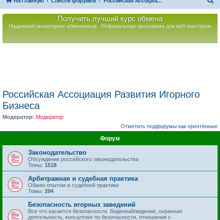
П
На главную
Список форумов
Российская Ассоциация Развития Игорного Бизнеса
о
Получить лучший курс обмена
и
Надежный мониторинг обменников
Реферальная программа для веб-мастеров
с
к
Российская Ассоциация Развития Игорного
Бизнеса
Модератор:
Модератор
Отметить подфорумы как прочтённые
Форум
Законодательство
Обсуждение российского законодательства
Темы:
1518
Арбитражная и судебная практика
Обмен опытом в судебной практике
Темы:
294
Безопасность игорных заведений
Все что касается безопасности. Видеонаблюдение, охранная
деятельность, консалтинг по безопасности, отношения с