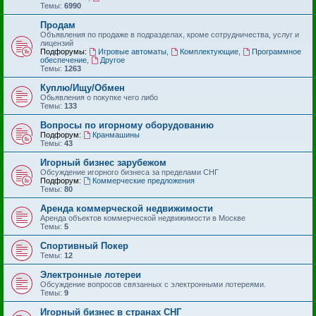
Темы:
6990
Продам
Объявления по продаже в подразделах, кроме сотрудничества, услуг и
лицензий
Подфорумы:
Игровые автоматы
,
Комплектующие
,
Программное
обеспечение
,
Другое
Темы:
1263
Куплю/Ищу/Обмен
Обьявления о покупке чего либо
Темы:
133
Вопросы по игорному оборудованию
Подфорум:
Кранмашины
Темы:
43
Игорный бизнес зарубежом
Обсуждение игорного бизнеса за пределами СНГ
Подфорум:
Коммерческие предложения
Темы:
80
Аренда коммерческой недвижимости
Аренда объектов коммерческой недвижимости в Москве
Темы:
5
Спортивный Покер
Темы:
12
Электронные лотереи
Обсуждение вопросов связанных с электронными лотереями.
Темы:
9
Игорный бизнес в странах СНГ