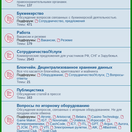
правоохранительными органами.
Темы:
137
Букмекерство
Обсуждение вопросов связанных с букмекерской деятельностью.
Подфорум:
Сотрудничество, предложения
Темы:
471
Работа
Вакансии и резюме
Подфорумы:
Вакансии
,
Резюме
Темы:
179
Сотрудничество/Услуги
Коммерческие предложения для участников РФ, СНГ и Зарубежья.
Темы:
2543
Блокчейн. Децентрализованное хранение данных
Все что касается блокчейна, криптовалют и майнинга
Подфорумы:
Оборудование
,
Сотрудничество/Услуги
,
Вопросы-
ответы
Темы:
21
Публицистика
Обсуждение статей в прессе
Темы:
163
Вопросы по игорному оборудованию
Обсуждение вопросов, связанных с игорным оборудованием. Не для
продажи и/или обмена
Подфорумы:
Atronic
,
Aristocrat
,
Belatra
,
Casino Technology
,
Game Maker
,
IGT
,
Novomatic
,
Unidesa
,
Игрософт
,
Купюроприемники
,
CashCode
,
ICT
,
ITL
,
GPT
,
Argus
,
Aurora
,
JCM
,
PTI
,
VTI
,
Электронные рулетки
,
AIK
,
Alfastreet
,
Diamond Club
,
Gold Club