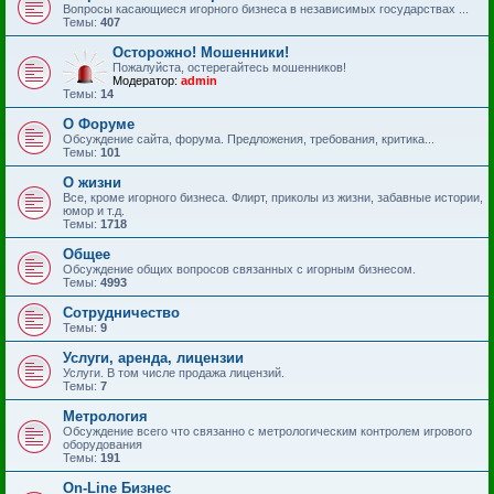
Вопросы касающиеся игорного бизнеса в независимых государствах ...
Темы:
407
Осторожно! Мошенники!
Пожалуйста, остерегайтесь мошенников!
Модератор:
admin
Темы:
14
О Форуме
Обсуждение сайта, форума. Предложения, требования, критика...
Темы:
101
О жизни
Все, кроме игорного бизнеса. Флирт, приколы из жизни, забавные истории,
юмор и т.д.
Темы:
1718
Общее
Обсуждение общих вопросов связанных с игорным бизнесом.
Темы:
4993
Сотрудничество
Темы:
9
Услуги, аренда, лицензии
Услуги. В том числе продажа лицензий.
Темы:
7
Метрология
Обсуждение всего что связанно с метрологическим контролем игрового
оборудования
Темы:
191
On-Line Бизнес