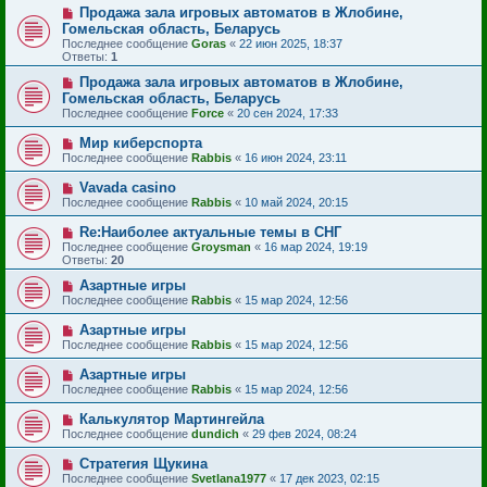
Продажа зала игровых автоматов в Жлобине,
Гомельская область, Беларусь
Последнее сообщение
Goras
«
22 июн 2025, 18:37
Ответы:
1
Продажа зала игровых автоматов в Жлобине,
Гомельская область, Беларусь
Последнее сообщение
Force
«
20 сен 2024, 17:33
Мир киберспорта
Последнее сообщение
Rabbis
«
16 июн 2024, 23:11
Vavada casino
Последнее сообщение
Rabbis
«
10 май 2024, 20:15
Re:Наиболее актуальные темы в СНГ
Последнее сообщение
Groysman
«
16 мар 2024, 19:19
Ответы:
20
Азартные игры
Последнее сообщение
Rabbis
«
15 мар 2024, 12:56
Азартные игры
Последнее сообщение
Rabbis
«
15 мар 2024, 12:56
Азартные игры
Последнее сообщение
Rabbis
«
15 мар 2024, 12:56
Калькулятор Мартингейла
Последнее сообщение
dundich
«
29 фев 2024, 08:24
Стратегия Щукина
Последнее сообщение
Svetlana1977
«
17 дек 2023, 02:15