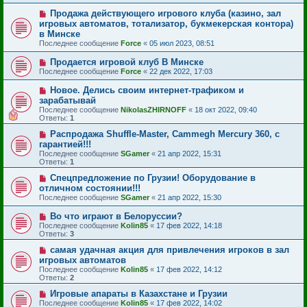
Продажа действующего игрового клуба (казино, зал
игровых автоматов, тотализатор, букмекерская контора)
в Минске
Последнее сообщение
Force
«
05 июл 2023, 08:51
Продается игровой клуб В Минске
Последнее сообщение
Force
«
22 дек 2022, 17:03
Новое. Делись своим интернет-трафиком и
зарабатывай
Последнее сообщение
NikolasZHIRNOFF
«
18 окт 2022, 09:40
Ответы:
1
Распродажа Shuffle-Master, Cammegh Mercury 360, c
гарантией!!!
Последнее сообщение
SGamer
«
21 апр 2022, 15:31
Ответы:
1
Спецпредложение по Грузии! Оборудование в
отличном состоянии!!!
Последнее сообщение
SGamer
«
21 апр 2022, 15:30
Во что играют в Белоруссии?
Последнее сообщение
Kolin85
«
17 фев 2022, 14:18
Ответы:
3
самая удачная акция для привлечения игроков в зал
игровых автоматов
Последнее сообщение
Kolin85
«
17 фев 2022, 14:12
Ответы:
2
Игровые апараты в Казахстане и Грузии
Последнее сообщение
Kolin85
«
17 фев 2022, 14:02