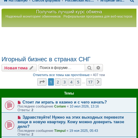
П
На главную
Список форумов
Российская Ассоциация Развития Игорного Бизнеса
Игорный бизнес в странах СНГ
о
Получить лучший курс обмена
и
Надежный мониторинг обменников
Реферальная программа для веб-мастеров
с
к
Игорный бизнес в странах СНГ
Поиск
Расширенный пои
Новая тема
Отметить все темы как прочтённые
• 407 тем
Страница
1
из
17
1
2
3
4
5
17
След.
…
Темы
Стоит ли играть в казино и с чего начать?
Последнее сообщение
Coriare
«
10 июл 2026, 13:16
Ответы:
2
Здравствуйте! Нужно на этих выходных перевезти
вещи в новую квартиру. Кому можно доверить такое
дело?
Последнее сообщение
Timpul
«
19 ноя 2025, 05:43
Ответы:
2