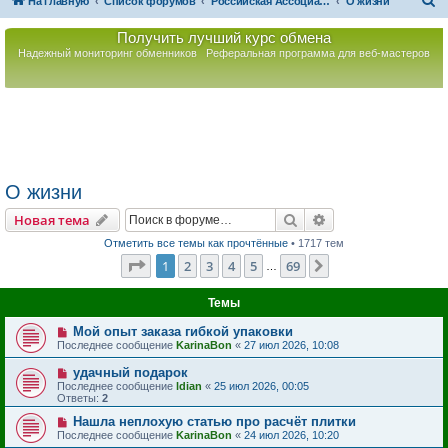
П
На главную
Список форумов
Российская Ассоциация Развития Игорного Бизнеса
О жизни
о
Получить лучший курс обмена
и
Надежный мониторинг обменников
Реферальная программа для веб-мастеров
с
к
О жизни
Поиск
Расширенный пои
Новая тема
Отметить все темы как прочтённые
• 1717 тем
Страница
1
из
69
1
2
3
4
5
69
След.
…
Темы
Мой опыт заказа гибкой упаковки
Последнее сообщение
KarinaBon
«
27 июл 2026, 10:08
удачный подарок
Последнее сообщение
ldian
«
25 июл 2026, 00:05
Ответы:
2
Нашла неплохую статью про расчёт плитки
Последнее сообщение
KarinaBon
«
24 июл 2026, 10:20