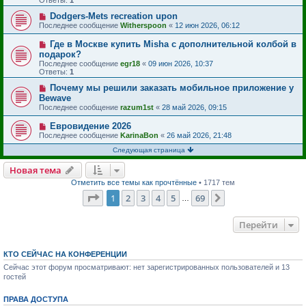
Ответы:
1
Dodgers-Mets recreation upon
Последнее сообщение
Witherspoon
«
12 июн 2026, 06:12
Где в Москве купить Misha с дополнительной колбой в
подарок?
Последнее сообщение
egr18
«
09 июн 2026, 10:37
Ответы:
1
Почему мы решили заказать мобильное приложение у
Bewave
Последнее сообщение
razum1st
«
28 май 2026, 09:15
Евровидение 2026
Последнее сообщение
KarinaBon
«
26 май 2026, 21:48
Следующая страница
Новая тема
Отметить все темы как прочтённые
• 1717 тем
Страница
1
из
69
1
2
3
4
5
69
След.
…
Перейти
КТО СЕЙЧАС НА КОНФЕРЕНЦИИ
Сейчас этот форум просматривают: нет зарегистрированных пользователей и 13
гостей
ПРАВА ДОСТУПА