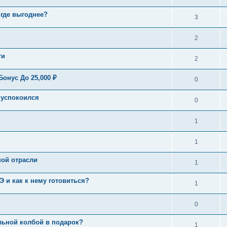
где выгоднее?
3
2
ти
2
Бонус До 25,000 ₽
0
 успокоился
0
1
1
ной отрасли
1
Э и как к нему готовиться?
1
0
ельной колбой в подарок?
1