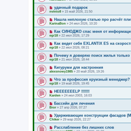
удачный подарок
nvinto8
»
15 май 2026, 21:50
Нашла неплохую статью про расчёт пли
KarinaBon
»
24 июл 2026, 10:20
Как СИНОДЖО спас меня от информаци
egr18
»
22 июл 2026, 17:29
Как ведет себя EXLANTIX ES на скорост
egr18
»
22 июл 2026, 08:21
Почему я доверяю поиск жилья только 
egr18
»
21 июл 2026, 18:44
Кигуруми для настроения
alexsnowy1985
»
20 май 2026, 19:26
Что за профессия круизный менеджер?
egr18
»
19 май 2026, 19:45
HEEEEEEELP !!!!!!!
Karden
»
24 июл 2003, 16:03
Бассейн для лечения
Bror
»
27 апр 2026, 07:27
Удерживающие конструкции фасадов (М
Chiker
»
29 мар 2026, 22:27
Расслабление без лишних слов