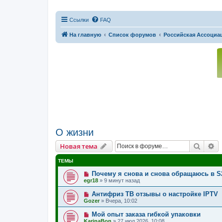
Ссылки
FAQ
На главную
Список форумов
Российская Ассоциац
О жизни
Поиск
Р
Новая тема
ТЕМЫ
Почему я снова и снова обращаюсь в S
egr18
»
9 минут назад
Антифриз ТВ отзывы о настройке IPTV
Gozer
»
Вчера, 10:02
Мой опыт заказа гибкой упаковки
KarinaBon
»
27 июл 2026, 10:08