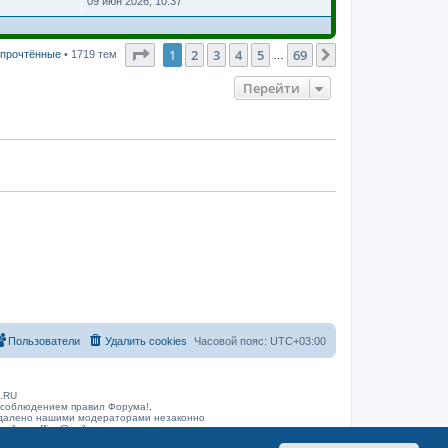
09 июн 2026, 10:37
Страница
1
из
69
1
2
3
4
5
69
След.
 прочтённые
• 1719 тем
…
Перейти
Пользователи
Удалить cookies
Часовой пояс:
UTC+03:00
B.RU
 соблюдением правил Форума!,
 удалено нашими модераторами незаконно
arib.ru
office@rarib.ru