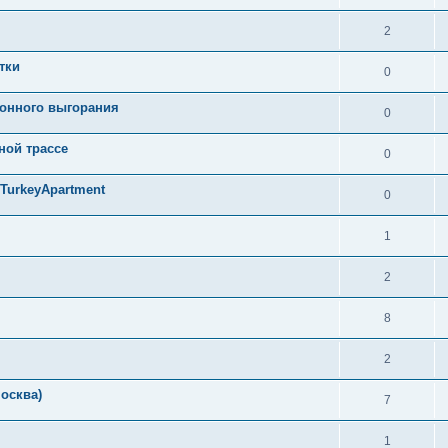
2
тки
0
онного выгорания
0
ной трассе
0
TurkeyApartment
0
1
2
8
2
осква)
7
1