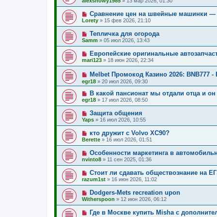
alexsnowy1985
»
13 мар 2026, 01:30
Сравнение цен на швейные машинки — 
Lorety
»
15 фев 2026, 21:10
Тепличка для огорода
Samm
»
05 июл 2026, 13:43
Европейские оригинальные автозапчас
mari123
»
18 июн 2026, 22:34
Melbet Промокод Казино 2026: BNB777 - 
egr18
»
20 июл 2026, 09:30
В какой пансионат мы отдали отца и он
egr18
»
17 июл 2026, 08:50
Защита общения
Yaps
»
16 июл 2026, 10:55
кто дружит с Volvo XC90?
Berette
»
16 июл 2026, 01:51
Особенности маркетинга в автомобиль
nvinto8
»
11 сен 2025, 01:36
Стоит ли сдавать обществознание на ЕГ
razum1st
»
16 июн 2026, 11:02
Dodgers-Mets recreation upon
Witherspoon
»
12 июн 2026, 06:12
Где в Москве купить Misha с дополнит