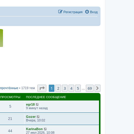
Регистрация
Вход
Страница
1
из
69
1
2
3
4
5
69
След.
 прочтённые
• 1719 тем
…
ПРОСМОТРЫ
ПОСЛЕДНЕЕ СООБЩЕНИЕ
egr18
5
9 минут назад
Gozer
21
Вчера, 10:02
KarinaBon
44
27 июл 2026, 10:08