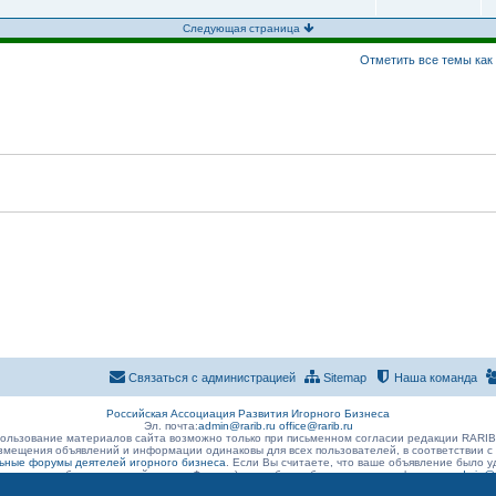
Следующая страница
Отметить все темы как
Связаться с администрацией
Sitemap
Наша команда
Российская Ассоциация Развития Игорного Бизнеса
Эл. почта:
admin@rarib.ru
office@rarib.ru
ользование материалов сайта возможно только при письменном согласии редакции RARI
змещения объявлений и информации одинаковы для всех пользователей, в соответствии с
ные форумы деятелей игорного бизнеса
. Если Вы считаете, что ваше объявление было
 размещено без нарушений правил Форума) , просьба сообщить о данном факте на
admin@r