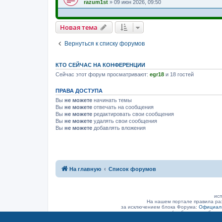
razum1st
»
09 июн 2026, 09:50
Новая тема
Вернуться к списку форумов
КТО СЕЙЧАС НА КОНФЕРЕНЦИИ
Сейчас этот форум просматривают:
egr18
и 18 гостей
ПРАВА ДОСТУПА
Вы
не можете
начинать темы
Вы
не можете
отвечать на сообщения
Вы
не можете
редактировать свои сообщения
Вы
не можете
удалять свои сообщения
Вы
не можете
добавлять вложения
На главную
Список форумов
исп
На нашем портале правила ра
за исключением блока Форума:
Официаль
(а объявление было