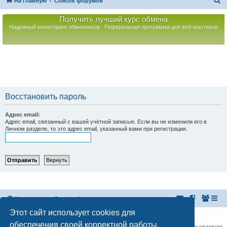
П
На главную
Список форумов
о
Получить лучший курс обмена
и
Надежный мониторинг обменников
Реферальная программа для веб-мастеров
с
к
Восстановить пароль
Адрес email:
Адрес email, связанный с вашей учётной записью. Если вы не изменили его в
Личном разделе, то это адрес email, указанный вами при регистрации.
На главную
Список форумов
Этот сайт использует cookies для
Российская Ассоциация Развития Игорного Бизнеса
Эл. почта:
admin@rarib.ru
office@rarib.ru
обеспечения своей корректной работы.
использование материалов сайта возможно только при письменном согласии редакции