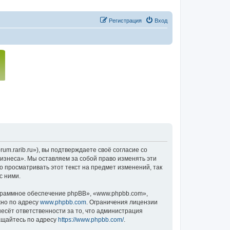
Регистрация
Вход
m.rarib.ru»), вы подтверждаете своё согласие со
изнеса». Мы оставляем за собой право изменять эти
о просматривать этот текст на предмет изменений, так
с ними.
граммное обеспечение phpBB», «www.phpbb.com»,
жно по адресу
www.phpbb.com
. Ограничения лицензии
есёт ответственности за то, что администрация
ащайтесь по адресу
https://www.phpbb.com/
.