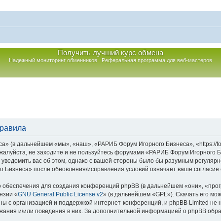
Получить лучший курс обмена
Надежный мониторинг обменников
Реферальная программа для веб-мастеров
правила
 (в дальнейшем «мы», «наш», «РАРИБ Форум Игорного Бизнеса», «https://foru
ожалуйста, не заходите и не пользуйтесь форумами «РАРИБ Форум Игорного Б
 уведомить вас об этом, однако с вашей стороны было бы разумным регулярн
 Бизнеса» после обновления/исправления условий означает ваше согласие 
обеспечения для создания конференций phpBB (в дальнейшем «они», «про
нзии «
GNU General Public License v2
» (в дальнейшем «GPL»). Скачать его мо
ы с организацией и поддержкой интернет-конференций, и phpBB Limited не н
жания и/или поведения в них. За дополнительной информацией о phpBB обр