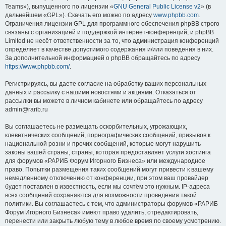
Teams»), выпущенного по лицензии «
GNU General Public License v2
» (в
дальнейшем «GPL»). Скачать его можно по адресу
www.phpbb.com
.
Ограничения лицензии GPL для программного обеспечения phpBB строго
связаны с организацией и поддержкой интернет-конференций, и phpBB
Limited не несёт ответственности за то, что администрация конференций
определяет в качестве допустимого содержания и/или поведения в них.
За дополнительной информацией о phpBB обращайтесь по адресу
https://www.phpbb.com/
.
Регистрируясь, вы даете согласие на обработку ваших персональных
данных и рассылку с нашими новостями и акциями. Отказаться от
рассылки вы можете в личном кабинете или обращайтесь по адресу
admin@rarib.ru
Вы соглашаетесь не размещать оскорбительных, угрожающих,
клеветнических сообщений, порнографических сообщений, призывов к
национальной розни и прочих сообщений, которые могут нарушить
законы вашей страны, страны, которая предоставляет услуги хостинга
для форумов «РАРИБ Форум Игорного Бизнеса» или международное
право. Попытки размещения таких сообщений могут привести к вашему
немедленному отключению от конференции, при этом ваш провайдер
будет поставлен в известность, если мы сочтём это нужным. IP-адреса
всех сообщений сохраняются для возможности проведения такой
политики. Вы соглашаетесь с тем, что администраторы форумов «РАРИБ
Форум Игорного Бизнеса» имеют право удалить, отредактировать,
перенести или закрыть любую тему в любое время по своему усмотрению.