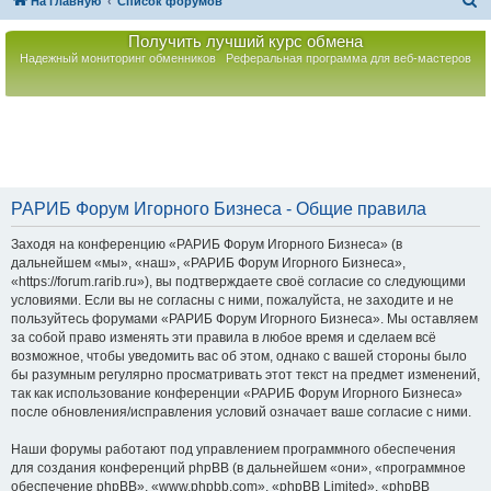
П
На главную
Список форумов
о
Получить лучший курс обмена
и
Надежный мониторинг обменников
Реферальная программа для веб-мастеров
с
к
РАРИБ Форум Игорного Бизнеса - Общие правила
Заходя на конференцию «РАРИБ Форум Игорного Бизнеса» (в
дальнейшем «мы», «наш», «РАРИБ Форум Игорного Бизнеса»,
«https://forum.rarib.ru»), вы подтверждаете своё согласие со следующими
условиями. Если вы не согласны с ними, пожалуйста, не заходите и не
пользуйтесь форумами «РАРИБ Форум Игорного Бизнеса». Мы оставляем
за собой право изменять эти правила в любое время и сделаем всё
возможное, чтобы уведомить вас об этом, однако с вашей стороны было
бы разумным регулярно просматривать этот текст на предмет изменений,
так как использование конференции «РАРИБ Форум Игорного Бизнеса»
после обновления/исправления условий означает ваше согласие с ними.
Наши форумы работают под управлением программного обеспечения
для создания конференций phpBB (в дальнейшем «они», «программное
обеспечение phpBB», «www.phpbb.com», «phpBB Limited», «phpBB