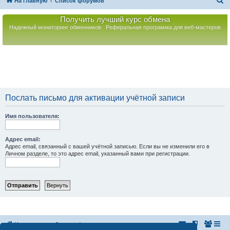
П
На главную
Список форумов
о
Получить лучший курс обмена
и
Надежный мониторинг обменников
Реферальная программа для веб-мастеров
с
к
Послать письмо для активации учётной записи
Имя пользователя:
Адрес email:
Адрес email, связанный с вашей учётной записью. Если вы не изменили его в
Личном разделе, то это адрес email, указанный вами при регистрации.
На главную
Список форумов