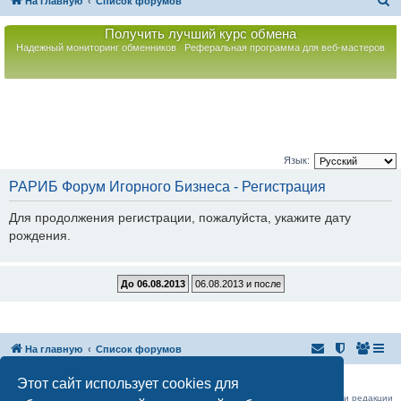
П
На главную
Список форумов
о
Получить лучший курс обмена
и
Надежный мониторинг обменников
Реферальная программа для веб-мастеров
с
к
Язык:
РАРИБ Форум Игорного Бизнеса - Регистрация
Для продолжения регистрации, пожалуйста, укажите дату
рождения.
На главную
Список форумов
Российская Ассоциация Развития Игорного Бизнеса
Этот сайт использует cookies для
Эл. почта:
admin@rarib.ru
office@rarib.ru
использование материалов сайта возможно только при письменном согласии редакции