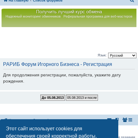
П
На главную
Список форумов
о
Получить лучший курс обмена
и
Надежный мониторинг обменников
Реферальная программа для веб-мастеров
с
к
Язык:
РАРИБ Форум Игорного Бизнеса - Регистрация
Для продолжения регистрации, пожалуйста, укажите дату
рождения.
На главную
Список форумов
Этот сайт использует cookies для
Российская Ассоциация Развития Игорного Бизнеса
Эл. почта:
admin@rarib.ru
office@rarib.ru
обеспечения своей корректной работы.
использование материалов сайта возможно только при письменном согласии редакции