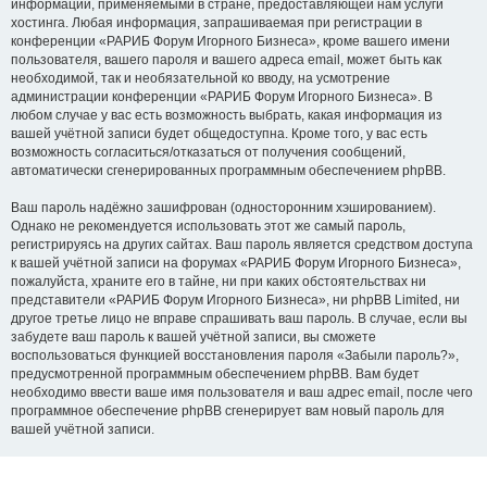
информации, применяемыми в стране, предоставляющей нам услуги
хостинга. Любая информация, запрашиваемая при регистрации в
конференции «РАРИБ Форум Игорного Бизнеса», кроме вашего имени
пользователя, вашего пароля и вашего адреса email, может быть как
необходимой, так и необязательной ко вводу, на усмотрение
администрации конференции «РАРИБ Форум Игорного Бизнеса». В
любом случае у вас есть возможность выбрать, какая информация из
вашей учётной записи будет общедоступна. Кроме того, у вас есть
возможность согласиться/отказаться от получения сообщений,
автоматически сгенерированных программным обеспечением phpBB.
Ваш пароль надёжно зашифрован (односторонним хэшированием).
Однако не рекомендуется использовать этот же самый пароль,
регистрируясь на других сайтах. Ваш пароль является средством доступа
к вашей учётной записи на форумах «РАРИБ Форум Игорного Бизнеса»,
пожалуйста, храните его в тайне, ни при каких обстоятельствах ни
представители «РАРИБ Форум Игорного Бизнеса», ни phpBB Limited, ни
другое третье лицо не вправе спрашивать ваш пароль. В случае, если вы
забудете ваш пароль к вашей учётной записи, вы сможете
воспользоваться функцией восстановления пароля «Забыли пароль?»,
предусмотренной программным обеспечением phpBB. Вам будет
необходимо ввести ваше имя пользователя и ваш адрес email, после чего
программное обеспечение phpBB сгенерирует вам новый пароль для
вашей учётной записи.