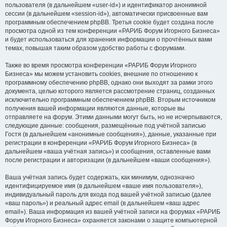
пользователя (в дальнейшем «user-id») и идентификатор анонимной
сессии (в дальнейшем «session-id»), автоматически присвоенные вам
программным обеспечением phpBB. Третья cookie будет создана после
просмотра одной из тем конференции «РАРИБ Форум Игорного Бизнеса»
и будет использоваться для хранения информации о прочтённых вами
темах, повышая таким образом удобство работы с форумами.
Также во время просмотра конференции «РАРИБ Форум Игорного
Бизнеса» мы можем установить cookies, внешние по отношению к
программному обеспечению phpBB, однако они выходят за рамки этого
документа, целью которого является рассмотрение страниц, созданных
исключительно программным обеспечением phpBB. Вторым источником
получения вашей информации являются данные, которые вы
отправляете на форум. Этими данными могут быть, но не исчерпываются,
следующие данные: сообщения, размещённые под учётной записью
Гостя (в дальнейшем «анонимные сообщения»), данные, указанные при
регистрации в конференции «РАРИБ Форум Игорного Бизнеса» (в
дальнейшем «ваша учётная запись») и сообщения, оставленные вами
после регистрации и авторизации (в дальнейшем «ваши сообщения»).
Ваша учётная запись будет содержать, как минимум, однозначно
идентифицируемое имя (в дальнейшем «ваше имя пользователя»),
индивидуальный пароль для входа под вашей учётной записью (далее
«ваш пароль») и реальный адрес email (в дальнейшем «ваш адрес
email»). Ваша информация из вашей учётной записи на форумах «РАРИБ
Форум Игорного Бизнеса» охраняется законами о защите компьютерной