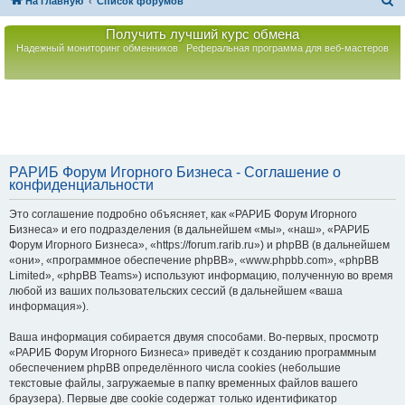
П
На главную
Список форумов
о
Получить лучший курс обмена
и
Надежный мониторинг обменников
Реферальная программа для веб-мастеров
с
к
РАРИБ Форум Игорного Бизнеса - Соглашение о
конфиденциальности
Это соглашение подробно объясняет, как «РАРИБ Форум Игорного
Бизнеса» и его подразделения (в дальнейшем «мы», «наш», «РАРИБ
Форум Игорного Бизнеса», «https://forum.rarib.ru») и phpBB (в дальнейшем
«они», «программное обеспечение phpBB», «www.phpbb.com», «phpBB
Limited», «phpBB Teams») используют информацию, полученную во время
любой из ваших пользовательских сессий (в дальнейшем «ваша
информация»).
Ваша информация собирается двумя способами. Во-первых, просмотр
«РАРИБ Форум Игорного Бизнеса» приведёт к созданию программным
обеспечением phpBB определённого числа cookies (небольшие
текстовые файлы, загружаемые в папку временных файлов вашего
браузера). Первые две cookie содержат только идентификатор