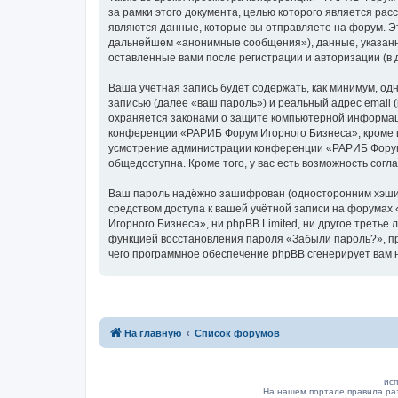
за рамки этого документа, целью которого является р
являются данные, которые вы отправляете на форум. Э
дальнейшем «анонимные сообщения»), данные, указанн
оставленные вами после регистрации и авторизации (в
Ваша учётная запись будет содержать, как минимум, о
записью (далее «ваш пароль») и реальный адрес email
охраняется законами о защите компьютерной информац
конференции «РАРИБ Форум Игорного Бизнеса», кроме ва
усмотрение администрации конференции «РАРИБ Форум И
общедоступна. Кроме того, у вас есть возможность сог
Ваш пароль надёжно зашифрован (односторонним хэширо
средством доступа к вашей учётной записи на форумах 
Игорного Бизнеса», ни phpBB Limited, ни другое третье
функцией восстановления пароля «Забыли пароль?», пр
чего программное обеспечение phpBB сгенерирует вам 
На главную
Список форумов
исп
На нашем портале правила ра