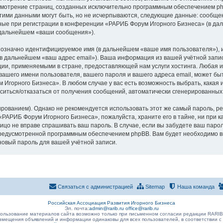
ассмотрение страниц, созданных исключительно программным обеспечением 
тими данными могут быть, но не исчерпываются, следующие данные: сообщен
ые при регистрации в конференции «РАРИБ Форум Игорного Бизнеса» (в дал
 дальнейшем «ваши сообщения»).
днозначно идентифицируемое имя (в дальнейшем «ваше имя пользователя»), 
 (в дальнейшем «ваш адрес email»). Ваша информация из вашей учётной зап
ии, применяемыми в стране, предоставляющей нам услуги хостинга. Любая 
шего имени пользователя, вашего пароля и вашего адреса email, может быть
горного Бизнеса». В любом случае у вас есть возможность выбрать, какая 
ласиться/отказаться от получения сообщений, автоматически сгенерированн
ванием). Однако не рекомендуется использовать этот же самый пароль, рег
«РАРИБ Форум Игорного Бизнеса», пожалуйста, храните его в тайне, ни при 
 лицо не вправе спрашивать ваш пароль. В случае, если вы забудете ваш паро
едусмотренной программным обеспечением phpBB. Вам будет необходимо вве
новый пароль для вашей учётной записи.
Связаться с администрацией
Sitemap
Наша команда
Российская Ассоциация Развития Игорного Бизнеса
Эл. почта:
admin@rarib.ru
office@rarib.ru
ользование материалов сайта возможно только при письменном согласии редакции RARI
змещения объявлений и информации одинаковы для всех пользователей, в соответствии с