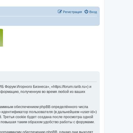
Регистрация
Вход
орум Игорного Бизнеса», «https://forum.rarib.ru») и
нформацию, полученную во время любой из ваших
раммным обеспечением phpBB определённого числа
о идентификатор пользователя (в дальнейшем «user-id»)
 Третья cookie будет создана после просмотра одной
 повышая таким образом удобство работы с форумами.
программному обеспечению phpBB, однако они выходят