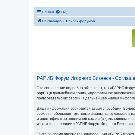
Ссылки
FAQ
На главную
Список форумов
РАРИБ Форум Игорного Бизнеса - Соглаше
Это соглашение подробно объясняет, как «РАРИБ Форум И
phpBB (в дальнейшем «они», «программное обеспечение
пользовательских сессий (в дальнейшем «ваша информ
Ваша информация собирается двумя способами. Во-пер
cookies (небольшие текстовые файлы, загружаемые в па
и идентификатор анонимной сессии (в дальнейшем «ses
из тем конференции «РАРИБ Форум Игорного Бизнеса» и
Также во время просмотра конференции «РАРИБ Форум 