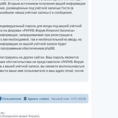
phpBB. Вторым источником получения вашей информации
ия, размещённые под учётной записью Гостя (в
ьнейшем «ваша учётная запись») и сообщения,
индивидуальный пароль для входа под вашей учётной
иси на форумах «РАРИБ Форум Игорного Бизнеса»
информация, запрашиваемая при регистрации в
 как необходимой, так и необязательной ко вводу, на
информация из вашей учётной записи будет
ых программным обеспечением phpBB.
истрируясь на других сайтах. Ваш пароль является
каких обстоятельствах ни представители «РАРИБ Форум
ль к вашей учётной записи, вы сможете воспользоваться
сти ваше имя пользователя и ваш адрес email, после
Пользователи
Удалить cookies
Часовой пояс:
UTC+03:00
B.RU
 соблюдением правил Форума!,