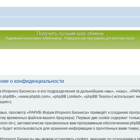
Получить лучший курс обмена
Надежный мониторинг обменников
Реферальная программа для веб-мастеров
ние о конфиденциальности
горного Бизнеса» и его подразделения (в дальнейшем «мы», «наш», «РАРИБ Ф
 phpBB», «www.phpbb.com», «phpBB Limited», «phpBB Teams») используют и
ация»).
вых, просмотр «РАРИБ Форум Игорного Бизнеса» приведёт к созданию прог
пку временных файлов вашего браузера). Первые две cookie содержат тольк
sion-id»), автоматически присвоенные вам программным обеспечением phpBB.
 будет использоваться для хранения информации о прочтённых вами темах,
Игорного Бизнеса» мы можем установить cookies, внешние по отношению к 