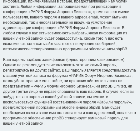
информации, применяемыми в стране, предоставляющей нам услуги
хостинга. Любая информация, запрашиваемая при регистрации в
конференции «РАРИБ Форум Игорного Бизнеса», кроме вашего имени
пользователя, вашего пароля и вашего адреса email, может быть как
необходимой, так и необязательной ко вводу, на усмотрение
администрации конференции «РАРИБ Форум Игорного Бизнеса». В
любом случае у вас есть возможность выбрать, какая информация из
вашей учётной записи будет общедоступна. Кроме того, у вас есть
возможность согласиться/отказаться от получения сообщений,
автоматически сгенерированных программным обеспечением phpBB.
Ваш пароль надёжно зашифрован (односторонним хэшированием).
Однако не рекомендуется использовать этот же самый пароль,
регистрируясь на других сайтах. Ваш пароль является средством доступа
к вашей учётной записи на форумах «РАРИБ Форум Игорного Бизнеса»,
пожалуйста, храните его в тайне, ни при каких обстоятельствах ни
представители «РАРИБ Форум Игорного Бизнеса», ни phpBB Limited, ни
другое третье лицо не вправе спрашивать ваш пароль. В случае, если вы
забудете ваш пароль к вашей учётной записи, вы сможете
воспользоваться функцией восстановления пароля «Забыли пароль?»,
предусмотренной программным обеспечением phpBB. Вам будет
необходимо ввести ваше имя пользователя и ваш адрес email, после чего
программное обеспечение phpBB сгенерирует вам новый пароль для
вашей учётной записи.