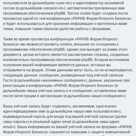
пользователя (в дальнейшем «user-id») и идентификатор анонимной
сессии (в дальнейшем «session-id»), автоматически присвоенные вам
программным обеспечением phpBB. Третья cookie будет создана после
просмотра одной из тем конференции «РАРИБ Форум Игорного Бизнеса»
и будет использоваться для хранения информации о прочтённых вами
темах, повышая таким образом удобство работы с форумами.
Также во время просмотра конференции «РАРИБ Форум Игорного
Бизнеса» мы можем установить cookies, внешние по отношению к
программному обеспечению phpBB, однако они выходят за рамки этого
документа, целью которого является рассмотрение страниц, созданных
исключительно программным обеспечением phpBB. Вторым источником
получения вашей информации являются данные, которые вы
отправляете на форум. Этими данными могут быть, но не исчерпываются,
следующие данные: сообщения, размещённые под учётной записью
Гостя (в дальнейшем «анонимные сообщения»), данные, указанные при
регистрации в конференции «РАРИБ Форум Игорного Бизнеса» (в
дальнейшем «ваша учётная запись») и сообщения, оставленные вами
после регистрации и авторизации (в дальнейшем «ваши сообщения»).
Ваша учётная запись будет содержать, как минимум, однозначно
идентифицируемое имя (в дальнейшем «ваше имя пользователя»),
индивидуальный пароль для входа под вашей учётной записью (далее
«ваш пароль») и реальный адрес email (в дальнейшем «ваш адрес
email»). Ваша информация из вашей учётной записи на форумах «РАРИБ
Форум Игорного Бизнеса» охраняется законами о защите компьютерной