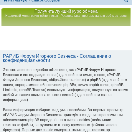
П
На главную
Список форумов
о
Получить лучший курс обмена
и
Надежный мониторинг обменников
Реферальная программа для веб-мастеров
с
к
РАРИБ Форум Игорного Бизнеса - Соглашение о
конфиденциальности
Это соглашение подробно объясняет, как «РАРИБ Форум Игорного
Бизнеса» и его подразделения (в дальнейшем «мы», «наш», «РАРИБ
Форум Игорного Бизнеса», «https://forum.rarib.ru») и phpBB (в дальнейшем
«они», «программное обеспечение phpBB», «www.phpbb.com», «phpBB
Limited», «phpBB Teams») используют информацию, полученную во время
любой из ваших пользовательских сессий (в дальнейшем «ваша
информация»).
Ваша информация собирается двумя способами. Во-первых, просмотр
«РАРИБ Форум Игорного Бизнеса» приведёт к созданию программным
обеспечением phpBB определённого числа cookies (небольшие
текстовые файлы, загружаемые в папку временных файлов вашего
браузера). Первые две cookie содержат только идентификатор