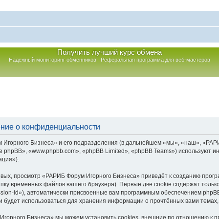
Получить лучший курс обмена
Надежный мониторинг обменников
Реферальная программа для веб-мастеров
ние о конфиденциальности
горного Бизнеса» и его подразделения (в дальнейшем «мы», «наш», «РАРИБ Ф
 phpBB», «www.phpbb.com», «phpBB Limited», «phpBB Teams») используют и
ация»).
вых, просмотр «РАРИБ Форум Игорного Бизнеса» приведёт к созданию прог
пку временных файлов вашего браузера). Первые две cookie содержат тольк
sion-id»), автоматически присвоенные вам программным обеспечением phpBB.
 будет использоваться для хранения информации о прочтённых вами темах,
Игорного Бизнеса» мы можем установить cookies, внешние по отношению к 