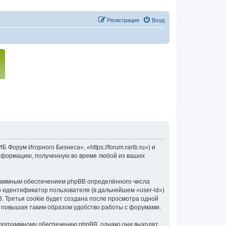
Регистрация
Вход
орум Игорного Бизнеса», «https://forum.rarib.ru») и
нформацию, полученную во время любой из ваших
раммным обеспечением phpBB определённого числа
о идентификатор пользователя (в дальнейшем «user-id»)
 Третья cookie будет создана после просмотра одной
 повышая таким образом удобство работы с форумами.
программному обеспечению phpBB, однако они выходят