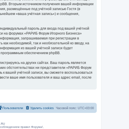
phpBB. Вторым источником получения вашей информации
ия, размещённые под учётной записью Гостя (в
ьнейшем «ваша учётная запись») и сообщения,
индивидуальный пароль для входа под вашей учётной
иси на форумах «РАРИБ Форум Игорного Бизнеса»
информация, запрашиваемая при регистрации в
 как необходимой, так и необязательной ко вводу, на
информация из вашей учётной записи будет
ых программным обеспечением phpBB.
истрируясь на других сайтах. Ваш пароль является
каких обстоятельствах ни представители «РАРИБ Форум
ль к вашей учётной записи, вы сможете воспользоваться
сти ваше имя пользователя и ваш адрес email, после
Пользователи
Удалить cookies
Часовой пояс:
UTC+03:00
B.RU
 соблюдением правил Форума!,