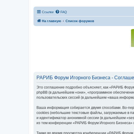
Ссылки
FAQ
На главную
Список форумов
РАРИБ Форум Игорного Бизнеса - Соглаше
Это соглашение подробно объясняет, как «РАРИБ Форум И
phpBB (в дальнейшем «они», «программное обеспечение
пользовательских сессий (в дальнейшем «ваша информ
Ваша информация собирается двумя способами. Во-пер
cookies (небольшие текстовые файлы, загружаемые в па
и идентификатор анонимной сессии (в дальнейшем «ses
из тем конференции «РАРИБ Форум Игорного Бизнеса» и
Также во время просмотра конференции «РАРИБ Форум 