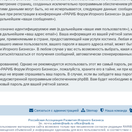
ассмотрение страниц, созданных исключительно программным обеспечением 
тими данными могут быть, но не исчерпываются, следующие данные: сообщен
ые при регистрации в конференции «РАРИБ Форум Игорного Бизнеса» (в дал
 дальнейшем «ваши сообщения»).
днозначно идентифицируемое имя (в дальнейшем «ваше имя пользователя»), 
 (в дальнейшем «ваш адрес email»). Ваша информация из вашей учётной зап
ии, применяемыми в стране, предоставляющей нам услуги хостинга. Любая 
шего имени пользователя, вашего пароля и вашего адреса email, может быть
горного Бизнеса». В любом случае у вас есть возможность выбрать, какая 
ласиться/отказаться от получения сообщений, автоматически сгенерированн
ванием). Однако не рекомендуется использовать этот же самый пароль, рег
«РАРИБ Форум Игорного Бизнеса», пожалуйста, храните его в тайне, ни при 
 лицо не вправе спрашивать ваш пароль. В случае, если вы забудете ваш паро
едусмотренной программным обеспечением phpBB. Вам будет необходимо вве
новый пароль для вашей учётной записи.
Связаться с администрацией
Sitemap
Наша команда
Российская Ассоциация Развития Игорного Бизнеса
Эл. почта:
admin@rarib.ru
office@rarib.ru
ользование материалов сайта возможно только при письменном согласии редакции RARI
змещения объявлений и информации одинаковы для всех пользователей, в соответствии с