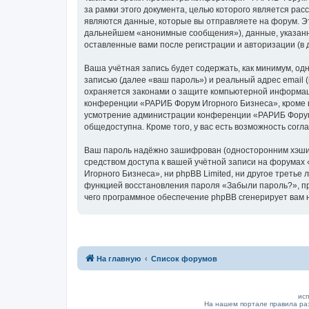
за рамки этого документа, целью которого является р
являются данные, которые вы отправляете на форум. Э
дальнейшем «анонимные сообщения»), данные, указанн
оставленные вами после регистрации и авторизации (в
Ваша учётная запись будет содержать, как минимум, о
записью (далее «ваш пароль») и реальный адрес email
охраняется законами о защите компьютерной информац
конференции «РАРИБ Форум Игорного Бизнеса», кроме ва
усмотрение администрации конференции «РАРИБ Форум И
общедоступна. Кроме того, у вас есть возможность сог
Ваш пароль надёжно зашифрован (односторонним хэширо
средством доступа к вашей учётной записи на форумах 
Игорного Бизнеса», ни phpBB Limited, ни другое третье
функцией восстановления пароля «Забыли пароль?», пр
чего программное обеспечение phpBB сгенерирует вам 
На главную
Список форумов
исп
На нашем портале правила ра