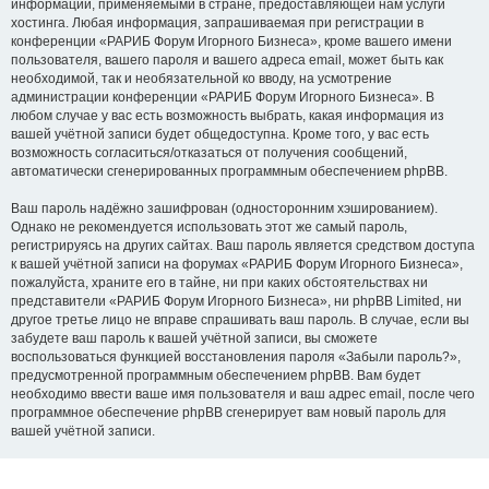
информации, применяемыми в стране, предоставляющей нам услуги
хостинга. Любая информация, запрашиваемая при регистрации в
конференции «РАРИБ Форум Игорного Бизнеса», кроме вашего имени
пользователя, вашего пароля и вашего адреса email, может быть как
необходимой, так и необязательной ко вводу, на усмотрение
администрации конференции «РАРИБ Форум Игорного Бизнеса». В
любом случае у вас есть возможность выбрать, какая информация из
вашей учётной записи будет общедоступна. Кроме того, у вас есть
возможность согласиться/отказаться от получения сообщений,
автоматически сгенерированных программным обеспечением phpBB.
Ваш пароль надёжно зашифрован (односторонним хэшированием).
Однако не рекомендуется использовать этот же самый пароль,
регистрируясь на других сайтах. Ваш пароль является средством доступа
к вашей учётной записи на форумах «РАРИБ Форум Игорного Бизнеса»,
пожалуйста, храните его в тайне, ни при каких обстоятельствах ни
представители «РАРИБ Форум Игорного Бизнеса», ни phpBB Limited, ни
другое третье лицо не вправе спрашивать ваш пароль. В случае, если вы
забудете ваш пароль к вашей учётной записи, вы сможете
воспользоваться функцией восстановления пароля «Забыли пароль?»,
предусмотренной программным обеспечением phpBB. Вам будет
необходимо ввести ваше имя пользователя и ваш адрес email, после чего
программное обеспечение phpBB сгенерирует вам новый пароль для
вашей учётной записи.