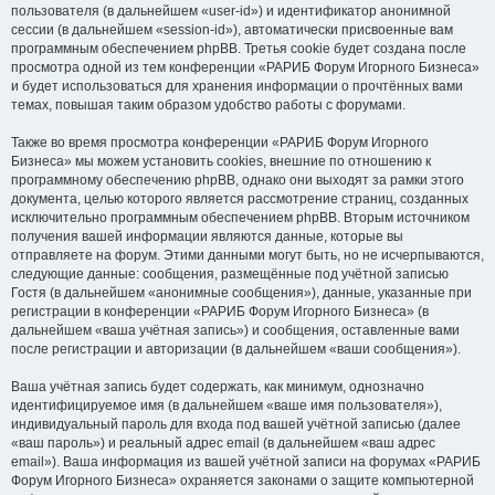
пользователя (в дальнейшем «user-id») и идентификатор анонимной
сессии (в дальнейшем «session-id»), автоматически присвоенные вам
программным обеспечением phpBB. Третья cookie будет создана после
просмотра одной из тем конференции «РАРИБ Форум Игорного Бизнеса»
и будет использоваться для хранения информации о прочтённых вами
темах, повышая таким образом удобство работы с форумами.
Также во время просмотра конференции «РАРИБ Форум Игорного
Бизнеса» мы можем установить cookies, внешние по отношению к
программному обеспечению phpBB, однако они выходят за рамки этого
документа, целью которого является рассмотрение страниц, созданных
исключительно программным обеспечением phpBB. Вторым источником
получения вашей информации являются данные, которые вы
отправляете на форум. Этими данными могут быть, но не исчерпываются,
следующие данные: сообщения, размещённые под учётной записью
Гостя (в дальнейшем «анонимные сообщения»), данные, указанные при
регистрации в конференции «РАРИБ Форум Игорного Бизнеса» (в
дальнейшем «ваша учётная запись») и сообщения, оставленные вами
после регистрации и авторизации (в дальнейшем «ваши сообщения»).
Ваша учётная запись будет содержать, как минимум, однозначно
идентифицируемое имя (в дальнейшем «ваше имя пользователя»),
индивидуальный пароль для входа под вашей учётной записью (далее
«ваш пароль») и реальный адрес email (в дальнейшем «ваш адрес
email»). Ваша информация из вашей учётной записи на форумах «РАРИБ
Форум Игорного Бизнеса» охраняется законами о защите компьютерной