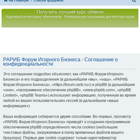
П
На главную
Список форумов
о
Получить лучший курс обмена
и
Надежный мониторинг обменников
Реферальная программа для веб-мастеров
с
к
РАРИБ Форум Игорного Бизнеса - Соглашение о
конфиденциальности
Это соглашение подробно объясняет, как «РАРИБ Форум Игорного
Бизнеса» и его подразделения (в дальнейшем «мы», «наш», «РАРИБ
Форум Игорного Бизнеса», «https://forum.rarib.ru») и phpBB (в дальнейшем
«они», «программное обеспечение phpBB», «www.phpbb.com», «phpBB
Limited», «phpBB Teams») используют информацию, полученную во время
любой из ваших пользовательских сессий (в дальнейшем «ваша
информация»).
Ваша информация собирается двумя способами. Во-первых, просмотр
«РАРИБ Форум Игорного Бизнеса» приведёт к созданию программным
обеспечением phpBB определённого числа cookies (небольшие
текстовые файлы, загружаемые в папку временных файлов вашего
браузера). Первые две cookie содержат только идентификатор