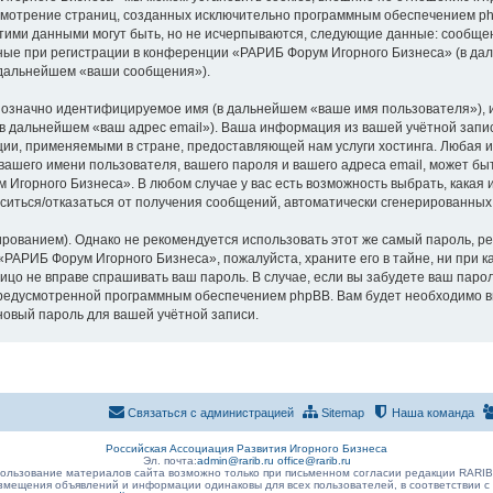
ассмотрение страниц, созданных исключительно программным обеспечением 
тими данными могут быть, но не исчерпываются, следующие данные: сообщен
ые при регистрации в конференции «РАРИБ Форум Игорного Бизнеса» (в дал
 дальнейшем «ваши сообщения»).
днозначно идентифицируемое имя (в дальнейшем «ваше имя пользователя»), 
 (в дальнейшем «ваш адрес email»). Ваша информация из вашей учётной зап
ии, применяемыми в стране, предоставляющей нам услуги хостинга. Любая 
шего имени пользователя, вашего пароля и вашего адреса email, может быть
горного Бизнеса». В любом случае у вас есть возможность выбрать, какая 
ласиться/отказаться от получения сообщений, автоматически сгенерированн
ванием). Однако не рекомендуется использовать этот же самый пароль, рег
«РАРИБ Форум Игорного Бизнеса», пожалуйста, храните его в тайне, ни при 
 лицо не вправе спрашивать ваш пароль. В случае, если вы забудете ваш паро
едусмотренной программным обеспечением phpBB. Вам будет необходимо вве
новый пароль для вашей учётной записи.
Связаться с администрацией
Sitemap
Наша команда
Российская Ассоциация Развития Игорного Бизнеса
Эл. почта:
admin@rarib.ru
office@rarib.ru
ользование материалов сайта возможно только при письменном согласии редакции RARI
змещения объявлений и информации одинаковы для всех пользователей, в соответствии с