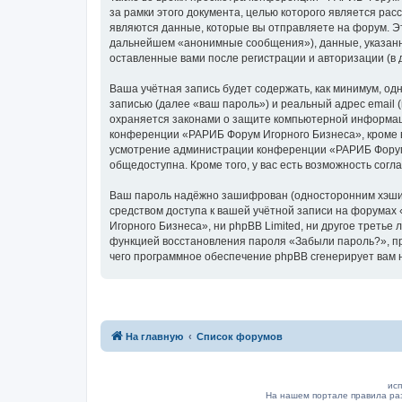
за рамки этого документа, целью которого является р
являются данные, которые вы отправляете на форум. Э
дальнейшем «анонимные сообщения»), данные, указанн
оставленные вами после регистрации и авторизации (в
Ваша учётная запись будет содержать, как минимум, о
записью (далее «ваш пароль») и реальный адрес email
охраняется законами о защите компьютерной информац
конференции «РАРИБ Форум Игорного Бизнеса», кроме ва
усмотрение администрации конференции «РАРИБ Форум И
общедоступна. Кроме того, у вас есть возможность сог
Ваш пароль надёжно зашифрован (односторонним хэширо
средством доступа к вашей учётной записи на форумах 
Игорного Бизнеса», ни phpBB Limited, ни другое третье
функцией восстановления пароля «Забыли пароль?», пр
чего программное обеспечение phpBB сгенерирует вам 
На главную
Список форумов
исп
На нашем портале правила ра