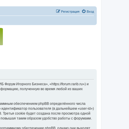
Регистрация
Вход
орум Игорного Бизнеса», «https://forum.rarib.ru») и
нформацию, полученную во время любой из ваших
раммным обеспечением phpBB определённого числа
о идентификатор пользователя (в дальнейшем «user-id»)
 Третья cookie будет создана после просмотра одной
 повышая таким образом удобство работы с форумами.
программному обеспечению phpBB, однако они выходят