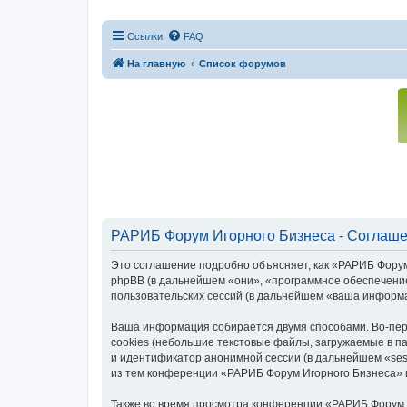
Ссылки
FAQ
На главную
Список форумов
РАРИБ Форум Игорного Бизнеса - Соглаше
Это соглашение подробно объясняет, как «РАРИБ Форум И
phpBB (в дальнейшем «они», «программное обеспечение
пользовательских сессий (в дальнейшем «ваша информ
Ваша информация собирается двумя способами. Во-пер
cookies (небольшие текстовые файлы, загружаемые в па
и идентификатор анонимной сессии (в дальнейшем «ses
из тем конференции «РАРИБ Форум Игорного Бизнеса» и
Также во время просмотра конференции «РАРИБ Форум 