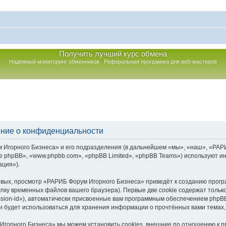
Получить лучший курс обмена
Надежный мониторинг обменников
Реферальная программа для веб-мастеров
ние о конфиденциальности
горного Бизнеса» и его подразделения (в дальнейшем «мы», «наш», «РАРИБ Ф
 phpBB», «www.phpbb.com», «phpBB Limited», «phpBB Teams») используют и
ация»).
вых, просмотр «РАРИБ Форум Игорного Бизнеса» приведёт к созданию прог
пку временных файлов вашего браузера). Первые две cookie содержат тольк
sion-id»), автоматически присвоенные вам программным обеспечением phpBB.
 будет использоваться для хранения информации о прочтённых вами темах,
Игорного Бизнеса» мы можем установить cookies, внешние по отношению к 