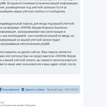
phpBB. Вторым источником получения вашей информации
ия, размещённые под учётной записью Гостя (в
ьнейшем «ваша учётная запись») и сообщения,
индивидуальный пароль для входа под вашей учётной
иси на форумах «РАРИБ Форум Игорного Бизнеса»
информация, запрашиваемая при регистрации в
 как необходимой, так и необязательной ко вводу, на
информация из вашей учётной записи будет
ых программным обеспечением phpBB.
истрируясь на других сайтах. Ваш пароль является
каких обстоятельствах ни представители «РАРИБ Форум
ль к вашей учётной записи, вы сможете воспользоваться
сти ваше имя пользователя и ваш адрес email, после
Пользователи
Удалить cookies
Часовой пояс:
UTC+03:00
B.RU
 соблюдением правил Форума!,