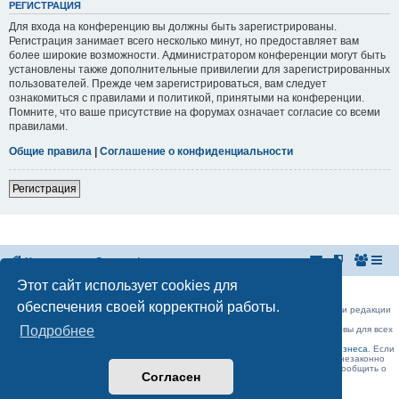
РЕГИСТРАЦИЯ
Для входа на конференцию вы должны быть зарегистрированы.
Регистрация занимает всего несколько минут, но предоставляет вам
более широкие возможности. Администратором конференции могут быть
установлены также дополнительные привилегии для зарегистрированных
пользователей. Прежде чем зарегистрироваться, вам следует
ознакомиться с правилами и политикой, принятыми на конференции.
Помните, что ваше присутствие на форумах означает согласие со всеми
правилами.
Общие правила
|
Соглашение о конфиденциальности
Регистрация
На главную
Список форумов
Этот сайт использует cookies для
Российская Ассоциация Развития Игорного Бизнеса
Эл. почта:
admin@rarib.ru
office@rarib.ru
обеспечения своей корректной работы.
использование материалов сайта возможно только при письменном согласии редакции
RARIB.RU
Подробнее
На нашем портале правила размещения объявлений и информации одинаковы для всех
пользователей, в соответствии с соблюдением правил Форума!,
за исключением блока Форума:
Официальные форумы деятелей игорного бизнеса
. Если
Вы считаете, что ваше объявление было удалено нашими модераторами незаконно
(а объявление было размещено без нарушений правил Форума) , просьба сообщить о
Согласен
данном факте на
admin@rarib.ru
office@rarib.ru