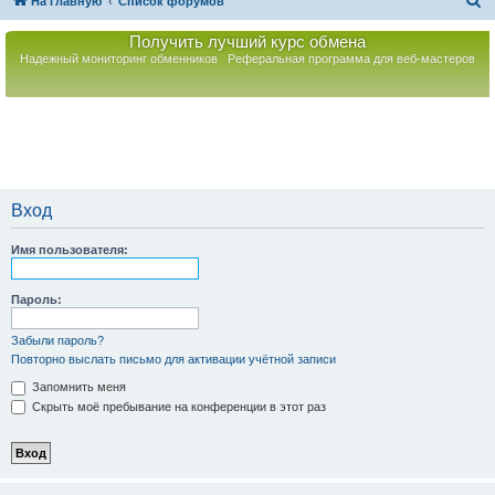
П
На главную
Список форумов
о
Получить лучший курс обмена
и
Надежный мониторинг обменников
Реферальная программа для веб-мастеров
с
к
Вход
Имя пользователя:
Пароль:
Забыли пароль?
Повторно выслать письмо для активации учётной записи
Запомнить меня
Скрыть моё пребывание на конференции в этот раз