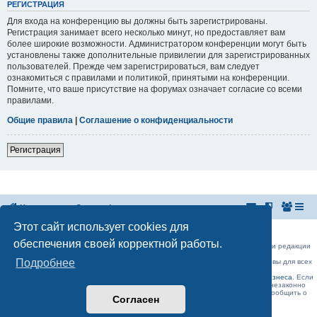
РЕГИСТРАЦИЯ
Для входа на конференцию вы должны быть зарегистрированы.
Регистрация занимает всего несколько минут, но предоставляет вам
более широкие возможности. Администратором конференции могут быть
установлены также дополнительные привилегии для зарегистрированных
пользователей. Прежде чем зарегистрироваться, вам следует
ознакомиться с правилами и политикой, принятыми на конференции.
Помните, что ваше присутствие на форумах означает согласие со всеми
правилами.
Общие правила
|
Соглашение о конфиденциальности
Регистрация
На главную
Список форумов
Этот сайт использует cookies для
Российская Ассоциация Развития Игорного Бизнеса
Эл. почта:
admin@rarib.ru
office@rarib.ru
обеспечения своей корректной работы.
использование материалов сайта возможно только при письменном согласии редакции
RARIB.RU
Подробнее
На нашем портале правила размещения объявлений и информации одинаковы для всех
пользователей, в соответствии с соблюдением правил Форума!,
за исключением блока Форума:
Официальные форумы деятелей игорного бизнеса
. Если
Вы считаете, что ваше объявление было удалено нашими модераторами незаконно
(а объявление было размещено без нарушений правил Форума) , просьба сообщить о
Согласен
данном факте на
admin@rarib.ru
office@rarib.ru