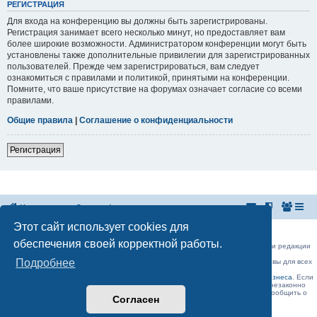
РЕГИСТРАЦИЯ
Для входа на конференцию вы должны быть зарегистрированы.
Регистрация занимает всего несколько минут, но предоставляет вам
более широкие возможности. Администратором конференции могут быть
установлены также дополнительные привилегии для зарегистрированных
пользователей. Прежде чем зарегистрироваться, вам следует
ознакомиться с правилами и политикой, принятыми на конференции.
Помните, что ваше присутствие на форумах означает согласие со всеми
правилами.
Общие правила
|
Соглашение о конфиденциальности
Регистрация
На главную
Список форумов
Этот сайт использует cookies для
Российская Ассоциация Развития Игорного Бизнеса
Эл. почта:
admin@rarib.ru
office@rarib.ru
обеспечения своей корректной работы.
использование материалов сайта возможно только при письменном согласии редакции
RARIB.RU
Подробнее
На нашем портале правила размещения объявлений и информации одинаковы для всех
пользователей, в соответствии с соблюдением правил Форума!,
за исключением блока Форума:
Официальные форумы деятелей игорного бизнеса
. Если
Вы считаете, что ваше объявление было удалено нашими модераторами незаконно
(а объявление было размещено без нарушений правил Форума) , просьба сообщить о
Согласен
данном факте на
admin@rarib.ru
office@rarib.ru