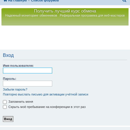
П
На главную
Список форумов
о
Получить лучший курс обмена
и
Надежный мониторинг обменников
Реферальная программа для веб-мастеров
с
к
Вход
Имя пользователя:
Пароль:
Забыли пароль?
Повторно выслать письмо для активации учётной записи
Запомнить меня
Скрыть моё пребывание на конференции в этот раз