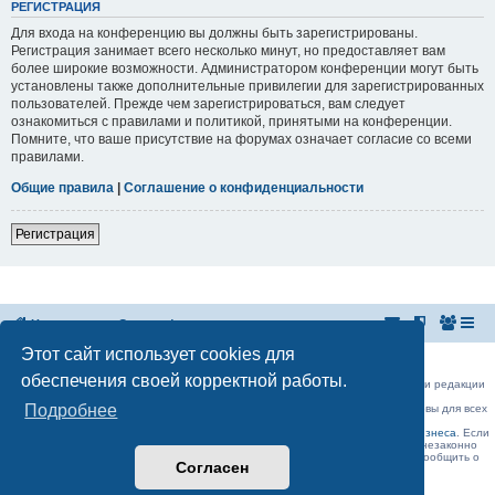
РЕГИСТРАЦИЯ
Для входа на конференцию вы должны быть зарегистрированы.
Регистрация занимает всего несколько минут, но предоставляет вам
более широкие возможности. Администратором конференции могут быть
установлены также дополнительные привилегии для зарегистрированных
пользователей. Прежде чем зарегистрироваться, вам следует
ознакомиться с правилами и политикой, принятыми на конференции.
Помните, что ваше присутствие на форумах означает согласие со всеми
правилами.
Общие правила
|
Соглашение о конфиденциальности
Регистрация
На главную
Список форумов
Этот сайт использует cookies для
Российская Ассоциация Развития Игорного Бизнеса
Эл. почта:
admin@rarib.ru
office@rarib.ru
обеспечения своей корректной работы.
использование материалов сайта возможно только при письменном согласии редакции
RARIB.RU
Подробнее
На нашем портале правила размещения объявлений и информации одинаковы для всех
пользователей, в соответствии с соблюдением правил Форума!,
за исключением блока Форума:
Официальные форумы деятелей игорного бизнеса
. Если
Вы считаете, что ваше объявление было удалено нашими модераторами незаконно
(а объявление было размещено без нарушений правил Форума) , просьба сообщить о
Согласен
данном факте на
admin@rarib.ru
office@rarib.ru