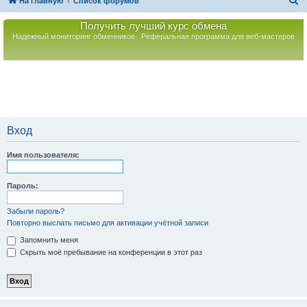
П
На главную
Список форумов
о
Получить лучший курс обмена
и
Надежный мониторинг обменников
Реферальная программа для веб-мастеров
с
к
Вход
Имя пользователя:
Пароль:
Забыли пароль?
Повторно выслать письмо для активации учётной записи
Запомнить меня
Скрыть моё пребывание на конференции в этот раз