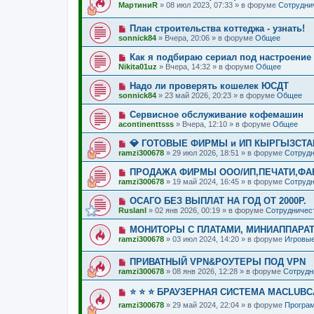
о
с
и
МартиниR
»
08 июл 2023, 07:33
» в форуме
Сотрудни
щ
в
о
е
е
о
о
н
Н
План строительства коттеджа - узнать!
е
б
и
о
с
щ
sonnick84
»
Вчера, 20:06
» в форуме
Общее
е
в
о
е
о
о
н
Н
Как я подбираю сериал под настроение н
е
б
и
о
Nikita01uz
»
Вчера, 14:32
» в форуме
Общее
с
щ
е
в
о
е
о
Н
Надо ли проверять кошелек ЮСДТ
о
н
е
о
б
и
sonnick84
»
23 май 2026, 20:23
» в форуме
Общее
с
в
щ
е
о
о
е
Н
Сервисное обслуживание кофемашин
о
е
н
о
б
acontinenttsss
»
Вчера, 12:10
» в форуме
Общее
с
и
в
щ
о
е
о
е
Н
💎 ГОТОВЫЕ ФИРМЫ и ИП КЫРГЫЗСТАН
о
е
н
о
б
ramzi300678
»
29 июл 2026, 18:51
» в форуме
Сотрудн
с
и
в
щ
о
е
о
е
Н
ПРОДАЖА ФИРМЫ ООО/ИП,ПЕЧАТИ,ФА
о
е
н
о
б
ramzi300678
»
19 май 2024, 16:45
» в форуме
Сотрудн
с
и
в
щ
о
е
о
е
Н
ОСАГО БЕЗ ВЫПЛАТ НА ГОД ОТ 2000Р.
о
е
н
о
б
RuslanI
»
02 янв 2026, 00:19
» в форуме
Сотрудничес
с
и
в
щ
о
е
о
е
Н
МОНИТОРЫ С ПЛАТАМИ, МИНИАППАРА
о
е
н
о
б
ramzi300678
»
03 июл 2024, 14:20
» в форуме
Игровы
с
и
в
щ
о
е
о
е
о
Н
ПРИВАТНЫЙ VPN&РОУТЕРЫ ПОД VPN
е
н
б
о
с
и
ramzi300678
»
08 янв 2026, 12:28
» в форуме
Сотрудн
щ
в
о
е
е
о
о
Н
⭐️ ⭐️ ⭐️ БРАУЗЕРНАЯ СИСТЕМА MACLUB
н
е
б
о
и
с
щ
ramzi300678
»
29 май 2024, 22:04
» в форуме
Програ
в
е
о
е