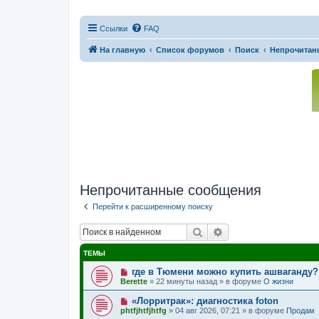
Ссылки
FAQ
На главную
Список форумов
Поиск
Непрочитан
Непрочитанные сообщения
Перейти к расширенному поиску
Поиск
Расширенный поис
ТЕМЫ
Н
где в Тюмени можно купить ашваганду?
о
Berette
»
22 минуты назад
» в форуме
О жизни
в
о
Н
«Лорритрак»: диагностика foton
е
о
phtfjhtfjhtfg
»
04 авг 2026, 07:21
» в форуме
Продам
с
в