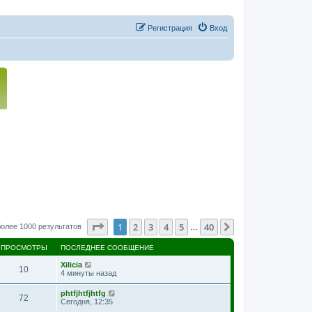
Регистрация
Вход
Страница
1
из
40
1
2
3
4
5
40
След.
более 1000 результатов
…
ПРОСМОТРЫ
ПОСЛЕДНЕЕ СООБЩЕНИЕ
Xilicia
10
4 минуты назад
phtfjhtfjhtfg
72
Сегодня, 12:35