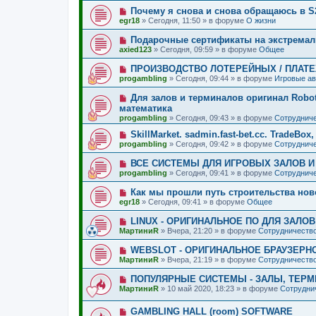
о
о
Н
Почему я снова и снова обращаюсь в S
о
е
о
б
egr18
»
Сегодня, 11:50
» в форуме
О жизни
с
в
щ
о
о
е
Н
Подарочные сертификаты на экстремал
о
е
н
о
б
axied123
»
Сегодня, 09:59
» в форуме
Общее
с
и
в
щ
о
е
о
е
Н
ПРОИЗВОДСТВО ЛОТЕРЕЙНЫХ / ПЛАТ
о
е
н
о
б
progambling
»
Сегодня, 09:44
» в форуме
Игровые а
с
и
в
щ
о
е
о
е
Н
Для залов и терминалов оригинал Robot S
о
е
н
о
б
математика
с
и
в
щ
progambling
о
»
Сегодня, 09:43
» в форуме
Сотрудниче
е
о
е
о
е
н
Н
SkillMarket. sadmin.fast-bet.cc. TradeBox
б
с
и
о
щ
progambling
»
Сегодня, 09:42
» в форуме
Сотрудниче
о
е
в
е
о
о
н
Н
ВСЕ СИСТЕМЫ ДЛЯ ИГРОВЫХ ЗАЛОВ И
б
е
и
о
щ
progambling
»
Сегодня, 09:41
» в форуме
Сотрудниче
с
е
в
е
о
о
н
Н
Как мы прошли путь строительства нов
о
е
и
о
б
egr18
»
Сегодня, 09:41
» в форуме
Общее
с
е
в
щ
о
о
е
Н
LINUX - ОРИГИНАЛЬНОЕ ПО ДЛЯ ЗАЛО
о
е
н
о
б
МартиниR
»
Вчера, 21:20
» в форуме
Сотрудничество
с
и
в
щ
о
е
о
е
Н
WEBSLOT - ОРИГИНАЛЬНОЕ БРАУЗЕРН
о
е
н
о
б
МартиниR
»
Вчера, 21:19
» в форуме
Сотрудничество
с
и
в
щ
о
е
о
е
Н
ПОПУЛЯРНЫЕ СИСТЕМЫ - ЗАЛЫ, ТЕРМИ
о
е
н
о
б
МартиниR
»
10 май 2020, 18:23
» в форуме
Сотрудни
с
и
в
щ
о
е
о
е
о
Н
GAMBLING HALL (room) SOFTWARE
е
н
б