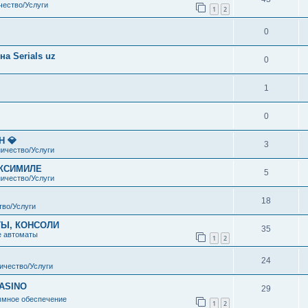
чество/Услуги
1
2
0
а Serials uz
0
1
0
 💎
3
ичество/Услуги
КСИМИЛЕ
5
ичество/Услуги
18
тво/Услуги
ТЫ, КОНСОЛИ
35
е автоматы
1
2
24
ичество/Услуги
CASINO
29
ммное обеспечение
1
2