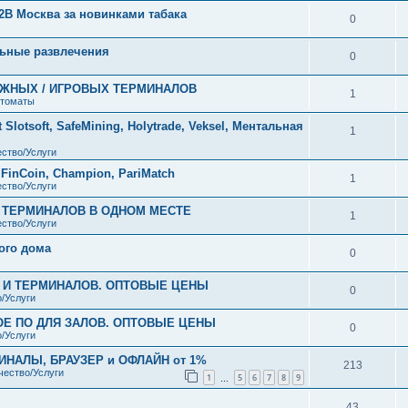
2B Москва за новинками табака
0
ьные развлечения
0
ЕЖНЫХ / ИГРОВЫХ ТЕРМИНАЛОВ
1
втоматы
lotsoft, SafeMining, Holytrade, Veksel, Ментальная
1
ство/Услуги
, FinCoin, Champion, PariMatch
1
ство/Услуги
 ТЕРМИНАЛОВ В ОДНОМ МЕСТЕ
1
ство/Услуги
ого дома
0
В И ТЕРМИНАЛОВ. ОПТОВЫЕ ЦЕНЫ
0
/Услуги
ОЕ ПО ДЛЯ ЗАЛОВ. ОПТОВЫЕ ЦЕНЫ
0
/Услуги
НАЛЫ, БРАУЗЕР и ОФЛАЙН от 1%
213
чество/Услуги
1
5
6
7
8
9
…
43