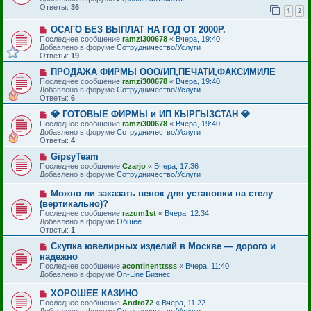
о
щ
Ответы:
36
1
2
е
е
с
н
Н
ОСАГО БЕЗ ВЫПЛАТ НА ГОД ОТ 2000Р.
о
и
о
о
е
Последнее сообщение
ramzi300678
«
Вчера, 19:40
в
б
Добавлено в форуме
Сотрудничество/Услуги
о
щ
Ответы:
19
е
е
с
Н
н
ПРОДАЖА ФИРМЫ ООО/ИП,ПЕЧАТИ,ФАКСИМИЛЕ
о
о
и
Последнее сообщение
ramzi300678
«
Вчера, 19:40
о
в
е
Добавлено в форуме
Сотрудничество/Услуги
б
о
Ответы:
6
щ
е
е
с
Н
💎 ГОТОВЫЕ ФИРМЫ и ИП КЫРГЫЗСТАН 💎
н
о
о
Последнее сообщение
ramzi300678
«
Вчера, 19:40
и
о
в
Добавлено в форуме
Сотрудничество/Услуги
е
б
о
Ответы:
4
щ
е
е
с
Н
GipsyTeam
н
о
о
Последнее сообщение
Czarjo
«
Вчера, 17:36
и
о
в
Добавлено в форуме
Сотрудничество/Услуги
е
б
о
щ
е
Н
Можно ли заказать венок для установки на стелу
е
с
о
(вертикально)?
н
о
в
и
Последнее сообщение
о
razum1st
«
Вчера, 12:34
о
е
Добавлено в форуме
б
Общее
е
Ответы:
щ
1
с
е
о
Н
Скупка ювелирных изделий в Москве — дорого и
н
о
о
и
надежно
б
в
е
Последнее сообщение
acontinenttsss
«
Вчера, 11:40
щ
о
Добавлено в форуме
On-Line Бизнес
е
е
н
с
и
Н
ХОРОШЕЕ КАЗИНО
о
е
о
Последнее сообщение
о
Andro72
«
Вчера, 11:22
в