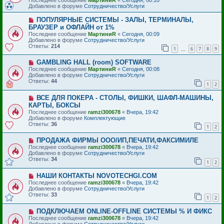
о
щ
Добавлено в форуме
Сотрудничество/Услуги
е
е
с
н
Н
ПОПУЛЯРНЫЕ СИСТЕМЫ - ЗАЛЫ, ТЕРМИНАЛЫ,
о
и
о
БРАУЗЕР и ОФЛАЙН от 1%
о
е
в
б
Последнее сообщение
МартиниR
«
Сегодня, 00:09
о
щ
Добавлено в форуме
Сотрудничество/Услуги
е
е
Ответы:
214
с
1
6
7
8
9
…
н
о
и
о
Н
GAMBLING HALL (room) SOFTWARE
е
б
о
Последнее сообщение
МартиниR
«
Сегодня, 00:08
щ
в
Добавлено в форуме
Сотрудничество/Услуги
е
о
Ответы:
44
1
2
н
е
и
с
е
Н
ВСЕ ДЛЯ ПОКЕРА - СТОЛЫ, ФИШКИ, ШАФЛ-МАШИНЫ,
о
о
о
КАРТЫ, БОКСЫ
в
б
Последнее сообщение
ramzi300678
«
Вчера, 19:42
о
щ
Добавлено в форуме
Комплектующие
е
е
Ответы:
36
с
1
2
н
о
и
о
е
Н
ПРОДАЖА ФИРМЫ ООО/ИП,ПЕЧАТИ,ФАКСИМИЛЕ
б
о
Последнее сообщение
ramzi300678
«
Вчера, 19:42
щ
в
Добавлено в форуме
Сотрудничество/Услуги
е
о
Ответы:
34
1
2
н
е
и
с
е
Н
НАШИ КОНТАКТЫ NOVOTECHGI.COM
о
о
о
Последнее сообщение
ramzi300678
«
Вчера, 19:42
в
б
Добавлено в форуме
Сотрудничество/Услуги
о
щ
Ответы:
33
1
2
е
е
с
н
Н
ПОДКЛЮЧАЕМ ONLINE-OFFLINE СИСТЕМЫ % И ФИКС
о
и
о
о
е
Последнее сообщение
ramzi300678
«
Вчера, 19:42
в
б
Добавлено в форуме
Сотрудничество/Услуги