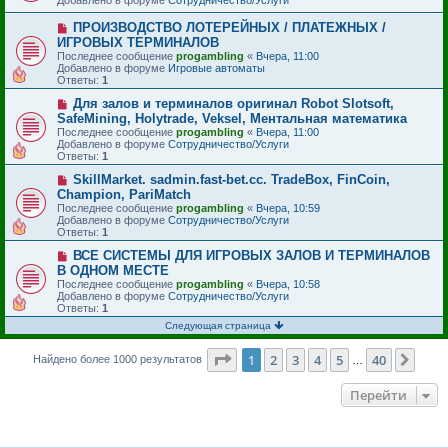
Добавлено в форуме
б
Сотрудничество/Услуги
о
щ
е
е
Н
ПРОИЗВОДСТВО ЛОТЕРЕЙНЫХ / ПЛАТЕЖНЫХ /
с
н
о
ИГРОВЫХ ТЕРМИНАЛОВ
о
и
в
Последнее сообщение
о
progambling
«
Вчера, 11:00
е
о
Добавлено в форуме
б
Игровые автоматы
е
Ответы:
щ
1
с
е
о
Н
Для залов и терминалов оригинал Robot Slotsoft,
н
о
о
и
SafeMining, Holytrade, Veksel, Ментальная математика
б
в
е
Последнее сообщение
progambling
«
Вчера, 11:00
щ
о
Добавлено в форуме
Сотрудничество/Услуги
е
е
Ответы:
1
н
с
и
о
Н
SkillMarket. sadmin.fast-bet.cc. TradeBox, FinCoin,
е
о
о
Champion, PariMatch
б
в
Последнее сообщение
progambling
«
Вчера, 10:59
щ
о
Добавлено в форуме
Сотрудничество/Услуги
е
е
Ответы:
1
н
с
и
о
Н
ВСЕ СИСТЕМЫ ДЛЯ ИГРОВЫХ ЗАЛОВ И ТЕРМИНАЛОВ
е
о
о
В ОДНОМ МЕСТЕ
б
в
Последнее сообщение
progambling
«
Вчера, 10:58
щ
о
Добавлено в форуме
Сотрудничество/Услуги
е
е
Ответы:
1
н
с
и
о
Следующая страница
е
о
б
Страница
1
из
40
1
2
3
4
5
40
След
Найдено более 1000 результатов
…
щ
е
н
Перейти
и
е