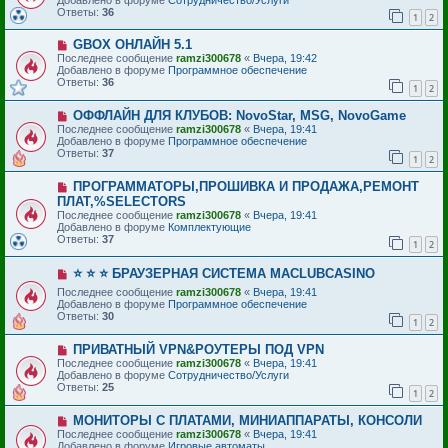
о
щ
Ответы:
36
1
2
е
е
с
н
Н
GBOX ОНЛАЙН 5.1
о
и
о
о
е
Последнее сообщение
ramzi300678
«
Вчера, 19:42
в
б
Добавлено в форуме
Программное обеспечение
о
щ
Ответы:
36
1
2
е
е
с
н
Н
ОФФЛАЙН ДЛЯ КЛУБОВ: NovoStar, MSG, NovoGame
о
и
о
о
е
Последнее сообщение
ramzi300678
«
Вчера, 19:41
в
б
Добавлено в форуме
Программное обеспечение
о
щ
Ответы:
37
1
2
е
е
с
н
Н
ПРОГРАММАТОРЫ,ПРОШИВКА И ПРОДАЖА,РЕМОНТ
о
и
о
о
е
ПЛАТ,%SELECTORS
в
б
Последнее сообщение
ramzi300678
«
Вчера, 19:41
о
щ
Добавлено в форуме
Комплектующие
е
е
Ответы:
37
с
1
2
н
о
и
о
е
Н
⭐️ ⭐️ ⭐️ БРАУЗЕРНАЯ СИСТЕМА MACLUBCASINO
б
о
щ
Последнее сообщение
ramzi300678
«
Вчера, 19:41
в
е
Добавлено в форуме
Программное обеспечение
о
н
Ответы:
30
е
1
2
и
с
е
о
Н
ПРИВАТНЫЙ VPN&РОУТЕРЫ ПОД VPN
о
о
Последнее сообщение
ramzi300678
«
Вчера, 19:41
б
в
Добавлено в форуме
Сотрудничество/Услуги
щ
о
Ответы:
25
е
1
2
е
н
с
и
Н
МОНИТОРЫ С ПЛАТАМИ, МИНИАППАРАТЫ, КОНСОЛИ
о
е
о
о
Последнее сообщение
ramzi300678
«
Вчера, 19:41
в
б
Добавлено в форуме
Игровые автоматы