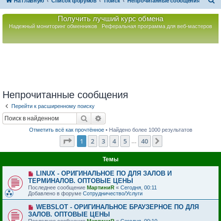
П
На главную
Список форумов
Поиск
Непрочитанные сообщения
о
Получить лучший курс обмена
и
Надежный мониторинг обменников
Реферальная программа для веб-мастеров
с
к
Непрочитанные сообщения
Перейти к расширенному поиску
Поиск
Расширенный поиск
Отметить всё как прочтённое
• Найдено более 1000 результатов
Страница
1
из
40
1
2
3
4
5
40
След.
…
Темы
Н
LINUX - ОРИГИНАЛЬНОЕ ПО ДЛЯ ЗАЛОВ И
о
ТЕРМИНАЛОВ. ОПТОВЫЕ ЦЕНЫ
в
Последнее сообщение
МартиниR
«
Сегодня, 00:11
о
Добавлено в форуме
Сотрудничество/Услуги
е
с
Н
WEBSLOT - ОРИГИНАЛЬНОЕ БРАУЗЕРНОЕ ПО ДЛЯ
о
о
ЗАЛОВ. ОПТОВЫЕ ЦЕНЫ
о
в
б
Последнее сообщение
МартиниR
«
Сегодня, 00:10