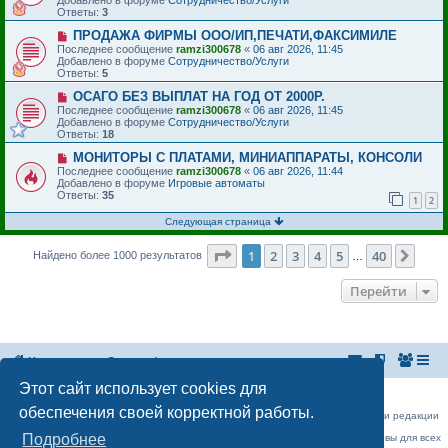
и
о
о
Ответы:
3
е
б
е
щ
с
Н
ПРОДАЖА ФИРМЫ ООО/ИП,ПЕЧАТИ,ФАКСИМИЛЕ
е
о
о
Последнее сообщение
ramzi300678
«
06 авг 2026, 11:45
н
о
в
Добавлено в форуме
Сотрудничество/Услуги
и
б
о
Ответы:
5
е
щ
е
е
с
Н
ОСАГО БЕЗ ВЫПЛАТ НА ГОД ОТ 2000Р.
н
о
о
Последнее сообщение
ramzi300678
«
06 авг 2026, 11:45
и
о
в
Добавлено в форуме
Сотрудничество/Услуги
е
б
о
Ответы:
18
щ
е
е
с
Н
МОНИТОРЫ С ПЛАТАМИ, МИНИАППАРАТЫ, КОНСОЛИ
н
о
о
Последнее сообщение
ramzi300678
«
06 авг 2026, 11:44
и
о
в
Добавлено в форуме
Игровые автоматы
е
б
о
Ответы:
35
1
2
щ
е
е
с
Следующая страница
н
о
и
о
е
б
Страница
1
из
40
1
2
3
4
5
40
След
Найдено более 1000 результатов
…
щ
е
н
Перейти
и
е
На главную
Список форумов
Этот сайт использует cookies для
Российская Ассоциация Развития Игорного Бизнеса
Эл. почта:
admin@rarib.ru
office@rarib.ru
обеспечения своей корректной работы.
использование материалов сайта возможно только при письменном согласии редакции
RARIB.RU
Подробнее
На нашем портале правила размещения объявлений и информации одинаковы для всех