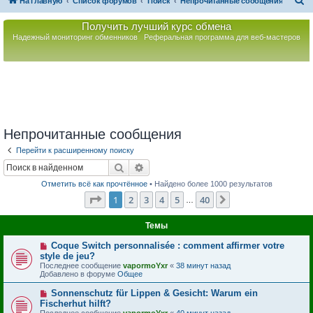
П
На главную
Список форумов
Поиск
Непрочитанные сообщения
о
Получить лучший курс обмена
и
Надежный мониторинг обменников
Реферальная программа для веб-мастеров
с
к
Непрочитанные сообщения
Перейти к расширенному поиску
Поиск
Расширенный поиск
Отметить всё как прочтённое
• Найдено более 1000 результатов
Страница
1
из
40
1
2
3
4
5
40
След.
…
Темы
Н
Coque Switch personnalisée : comment affirmer votre
о
style de jeu?
в
Последнее сообщение
vapormoYxr
«
38 минут назад
о
Добавлено в форуме
Общее
е
с
Н
Sonnenschutz für Lippen & Gesicht: Warum ein
о
о
Fischerhut hilft?
о
в
б
Последнее сообщение
vapormoYxr
«
40 минут назад