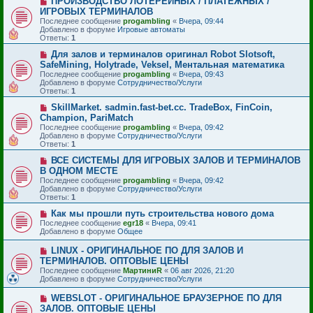
ПРОИЗВОДСТВО ЛОТЕРЕЙНЫХ / ПЛАТЕЖНЫХ /
о
и
о
ИГРОВЫХ ТЕРМИНАЛОВ
о
е
в
б
Последнее сообщение
progambling
«
Вчера, 09:44
о
щ
Добавлено в форуме
Игровые автоматы
е
е
Ответы:
1
с
н
о
и
Н
Для залов и терминалов оригинал Robot Slotsoft,
о
е
о
SafeMining, Holytrade, Veksel, Ментальная математика
б
в
Последнее сообщение
progambling
«
Вчера, 09:43
щ
о
Добавлено в форуме
Сотрудничество/Услуги
е
е
Ответы:
1
н
с
и
о
Н
SkillMarket. sadmin.fast-bet.cc. TradeBox, FinCoin,
е
о
о
Champion, PariMatch
б
в
Последнее сообщение
progambling
«
Вчера, 09:42
щ
о
Добавлено в форуме
Сотрудничество/Услуги
е
е
Ответы:
1
н
с
и
о
Н
ВСЕ СИСТЕМЫ ДЛЯ ИГРОВЫХ ЗАЛОВ И ТЕРМИНАЛОВ
е
о
о
В ОДНОМ МЕСТЕ
б
в
Последнее сообщение
progambling
«
Вчера, 09:42
щ
о
Добавлено в форуме
Сотрудничество/Услуги
е
е
Ответы:
1
н
с
и
о
Н
Как мы прошли путь строительства нового дома
е
о
о
Последнее сообщение
egr18
«
Вчера, 09:41
б
в
Добавлено в форуме
Общее
щ
о
е
е
Н
LINUX - ОРИГИНАЛЬНОЕ ПО ДЛЯ ЗАЛОВ И
н
с
о
и
ТЕРМИНАЛОВ. ОПТОВЫЕ ЦЕНЫ
о
в
е
Последнее сообщение
о
МартиниR
«
06 авг 2026, 21:20
о
Добавлено в форуме
б
Сотрудничество/Услуги
е
щ
с
е
Н
WEBSLOT - ОРИГИНАЛЬНОЕ БРАУЗЕРНОЕ ПО ДЛЯ
о
н
о
ЗАЛОВ. ОПТОВЫЕ ЦЕНЫ
о
и
в