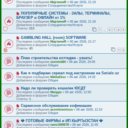
б
Последнее сообщение
МартиниR
«
06 авг 2026, 21:19
е
о
щ
Добавлено в форуме
Сотрудничество/Услуги
е
е
с
н
Н
ПОПУЛЯРНЫЕ СИСТЕМЫ - ЗАЛЫ, ТЕРМИНАЛЫ,
о
и
о
БРАУЗЕР и ОФЛАЙН от 1%
о
е
в
б
Последнее сообщение
МартиниR
«
06 авг 2026, 21:18
о
щ
Добавлено в форуме
Сотрудничество/Услуги
е
е
Ответы:
213
с
1
6
7
8
9
…
н
о
и
о
Н
GAMBLING HALL (room) SOFTWARE
е
б
о
Последнее сообщение
МартиниR
«
06 авг 2026, 21:17
щ
в
Добавлено в форуме
Сотрудничество/Услуги
е
о
Ответы:
43
1
2
н
е
и
с
е
Н
План строительства коттеджа - узнать!
о
о
о
Последнее сообщение
sonnick84
«
06 авг 2026, 20:06
в
б
Добавлено в форуме
Общее
о
щ
е
е
Н
Как я подбираю сериал под настроение на Serials uz
с
н
о
Последнее сообщение
Nikita01uz
«
06 авг 2026, 14:32
о
и
в
Добавлено в форуме
Общее
о
е
о
б
е
Н
Надо ли проверять кошелек ЮСДТ
щ
с
о
е
Последнее сообщение
Marggo
«
06 авг 2026, 12:50
о
в
н
Добавлено в форуме
Общее
о
о
и
Ответы:
1
б
е
е
щ
с
Н
Сервисное обслуживание кофемашин
е
о
о
Последнее сообщение
acontinenttsss
«
06 авг 2026, 12:10
н
о
в
Добавлено в форуме
Общее
и
б
о
е
щ
е
Н
💎 ГОТОВЫЕ ФИРМЫ и ИП КЫРГЫЗСТАН 💎
е
с
о
Последнее сообщение
ramzi300678
«
06 авг 2026, 11:45
н
о
в
Добавлено в форуме
Сотрудничество/Услуги