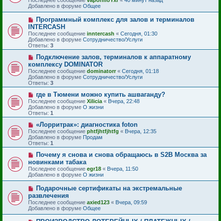
о
щ
Добавлено в форуме
Общее
е
е
с
н
Н
Программный комплекс для залов и терминалов
о
и
о
INTERCASH
о
е
в
б
Последнее сообщение
inntercash
«
Сегодня, 01:30
о
щ
Добавлено в форуме
Сотрудничество/Услуги
е
е
Ответы:
3
с
н
о
и
Н
Подключение залов, терминалов к аппаратному
о
е
о
комплексу DOMINATOR
б
в
Последнее сообщение
dominatorr
«
Сегодня, 01:18
щ
о
Добавлено в форуме
Сотрудничество/Услуги
е
е
Ответы:
3
н
с
и
о
Н
где в Тюмени можно купить ашваганду?
е
о
о
Последнее сообщение
Xilicia
«
Вчера, 22:48
б
в
Добавлено в форуме
О жизни
щ
о
Ответы:
1
е
е
н
с
Н
«Лорритрак»: диагностика foton
и
о
о
Последнее сообщение
phtfjhtfjhtfg
«
Вчера, 12:35
е
о
в
Добавлено в форуме
Продам
б
о
Ответы:
1
щ
е
е
с
Н
Почему я снова и снова обращаюсь в S2B Москва за
н
о
о
новинками табака
и
о
в
Последнее сообщение
egr18
«
Вчера, 11:50
е
б
о
Добавлено в форуме
О жизни
щ
е
е
с
Н
Подарочные сертификаты на экстремальные
н
о
о
и
развлечения
о
в
е
б
Последнее сообщение
axied123
«
Вчера, 09:59
о
щ
Добавлено в форуме
Общее
е
е
с
н
Н