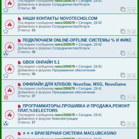
Последнее сообщение
ramzi300678
«
Сегодня, 19:42
щ
в
Добавлено в форуме
Сотрудничество/Услуги
е
о
Ответы:
34
1
2
н
е
и
с
е
Н
НАШИ КОНТАКТЫ NOVOTECHGI.COM
о
о
о
Последнее сообщение
ramzi300678
«
Сегодня, 19:42
в
б
Добавлено в форуме
Сотрудничество/Услуги
о
щ
Ответы:
33
1
2
е
е
с
н
Н
ПОДКЛЮЧАЕМ ONLINE-OFFLINE СИСТЕМЫ % И ФИКС
о
и
о
о
е
Последнее сообщение
ramzi300678
«
Сегодня, 19:42
в
б
Добавлено в форуме
Сотрудничество/Услуги
о
щ
Ответы:
36
1
2
е
е
с
н
Н
GBOX ОНЛАЙН 5.1
о
и
о
о
е
Последнее сообщение
ramzi300678
«
Сегодня, 19:42
в
б
Добавлено в форуме
Программное обеспечение
о
щ
Ответы:
36
1
2
е
е
с
н
Н
ОФФЛАЙН ДЛЯ КЛУБОВ: NovoStar, MSG, NovoGame
о
и
о
о
е
Последнее сообщение
ramzi300678
«
Сегодня, 19:41
в
б
Добавлено в форуме
Программное обеспечение
о
щ
Ответы:
37
1
2
е
е
с
н
Н
ПРОГРАММАТОРЫ,ПРОШИВКА И ПРОДАЖА,РЕМОНТ
о
и
о
о
е
ПЛАТ,%SELECTORS
в
б
Последнее сообщение
ramzi300678
«
Сегодня, 19:41
о
щ
Добавлено в форуме
Комплектующие
е
е
Ответы:
37
с
1
2
н
о
и
о
е
Н
⭐️ ⭐️ ⭐️ БРАУЗЕРНАЯ СИСТЕМА MACLUBCASINO
б
о
щ
Последнее сообщение
ramzi300678
«
Сегодня, 19:41