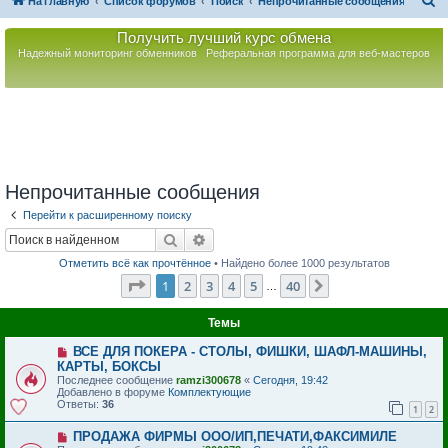
П
На главную
Список форумов
Поиск
Непрочитанные сообщения
о
Получить лучший курс обмена
и
Надежный мониторинг обменников
Реферальная программа для веб-мастеров
с
к
Непрочитанные сообщения
Перейти к расширенному поиску
Поиск
Расширенный поиск
Отметить всё как прочтённое
• Найдено более 1000 результатов
Страница
1
из
40
1
2
3
4
5
40
След.
…
Темы
Н
ВСЕ ДЛЯ ПОКЕРА - СТОЛЫ, ФИШКИ, ШАФЛ-МАШИНЫ,
о
КАРТЫ, БОКСЫ
в
Последнее сообщение
ramzi300678
«
Сегодня, 19:42
о
Добавлено в форуме
Комплектующие
е
Ответы:
36
с
1
2
о
о
Н
ПРОДАЖА ФИРМЫ ООО/ИП,ПЕЧАТИ,ФАКСИМИЛЕ
б
о