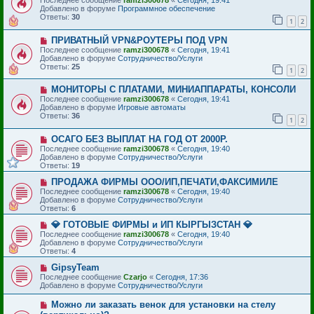
в
е
Добавлено в форуме
Программное обеспечение
о
н
Ответы:
30
е
1
2
и
с
е
о
Н
ПРИВАТНЫЙ VPN&РОУТЕРЫ ПОД VPN
о
о
Последнее сообщение
ramzi300678
«
Сегодня, 19:41
б
в
Добавлено в форуме
Сотрудничество/Услуги
щ
о
Ответы:
25
е
1
2
е
н
с
и
Н
МОНИТОРЫ С ПЛАТАМИ, МИНИАППАРАТЫ, КОНСОЛИ
о
е
о
о
Последнее сообщение
ramzi300678
«
Сегодня, 19:41
в
б
Добавлено в форуме
Игровые автоматы
о
щ
Ответы:
36
1
2
е
е
с
н
Н
ОСАГО БЕЗ ВЫПЛАТ НА ГОД ОТ 2000Р.
о
и
о
о
е
Последнее сообщение
ramzi300678
«
Сегодня, 19:40
в
б
Добавлено в форуме
Сотрудничество/Услуги
о
щ
Ответы:
19
е
е
с
Н
н
ПРОДАЖА ФИРМЫ ООО/ИП,ПЕЧАТИ,ФАКСИМИЛЕ
о
о
и
Последнее сообщение
ramzi300678
«
Сегодня, 19:40
о
в
е
Добавлено в форуме
Сотрудничество/Услуги
б
о
Ответы:
6
щ
е
е
с
Н
💎 ГОТОВЫЕ ФИРМЫ и ИП КЫРГЫЗСТАН 💎
н
о
о
Последнее сообщение
ramzi300678
«
Сегодня, 19:40
и
о
в
Добавлено в форуме
Сотрудничество/Услуги
е
б
о
Ответы:
4
щ
е
е
с
Н
GipsyTeam
н
о
о
Последнее сообщение
Czarjo
«
Сегодня, 17:36
и
о
в
Добавлено в форуме
Сотрудничество/Услуги
е
б
о
щ
е
Н
Можно ли заказать венок для установки на стелу
е
с
о