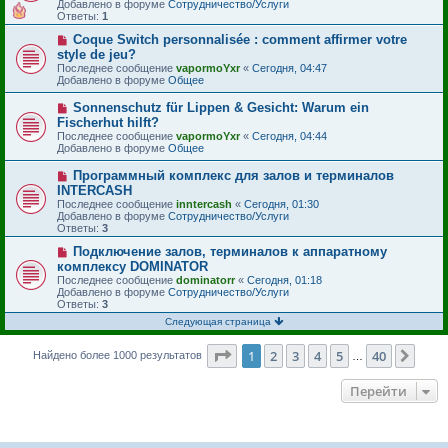
Добавлено в форуме
Сотрудничество/Услуги
е
е
Ответы:
1
н
с
и
о
Н
Coque Switch personnalisée : comment affirmer votre
е
о
о
style de jeu?
б
в
Последнее сообщение
vapormoYxr
«
Сегодня, 04:47
щ
о
Добавлено в форуме
Общее
е
е
н
с
и
Н
Sonnenschutz für Lippen & Gesicht: Warum ein
о
е
о
Fischerhut hilft?
о
в
б
Последнее сообщение
vapormoYxr
«
Сегодня, 04:44
о
щ
Добавлено в форуме
Общее
е
е
с
н
Н
Программный комплекс для залов и терминалов
о
и
о
INTERCASH
о
е
в
б
Последнее сообщение
inntercash
«
Сегодня, 01:30
о
щ
Добавлено в форуме
Сотрудничество/Услуги
е
е
Ответы:
3
с
н
о
и
Н
Подключение залов, терминалов к аппаратному
о
е
о
комплексу DOMINATOR
б
в
Последнее сообщение
dominatorr
«
Сегодня, 01:18
щ
о
Добавлено в форуме
Сотрудничество/Услуги
е
е
Ответы:
3
н
с
и
о
Следующая страница
е
о
б
Страница
1
из
40
1
2
3
4
5
40
След
Найдено более 1000 результатов
…
щ
е
н
Перейти
и
е