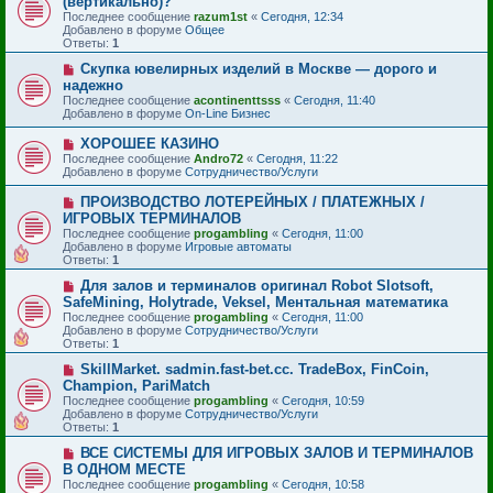
(вертикально)?
н
о
в
и
Последнее сообщение
о
razum1st
«
Сегодня, 12:34
о
е
Добавлено в форуме
б
Общее
е
Ответы:
щ
1
с
е
о
Н
Скупка ювелирных изделий в Москве — дорого и
н
о
о
и
надежно
б
в
е
Последнее сообщение
acontinenttsss
«
Сегодня, 11:40
щ
о
Добавлено в форуме
On-Line Бизнес
е
е
н
с
и
Н
ХОРОШЕЕ КАЗИНО
о
е
о
Последнее сообщение
о
Andro72
«
Сегодня, 11:22
в
Добавлено в форуме
б
Сотрудничество/Услуги
о
щ
е
е
Н
ПРОИЗВОДСТВО ЛОТЕРЕЙНЫХ / ПЛАТЕЖНЫХ /
с
н
о
ИГРОВЫХ ТЕРМИНАЛОВ
о
и
в
Последнее сообщение
о
progambling
«
Сегодня, 11:00
е
о
Добавлено в форуме
б
Игровые автоматы
е
Ответы:
щ
1
с
е
о
Н
Для залов и терминалов оригинал Robot Slotsoft,
н
о
о
и
SafeMining, Holytrade, Veksel, Ментальная математика
б
в
е
Последнее сообщение
progambling
«
Сегодня, 11:00
щ
о
Добавлено в форуме
Сотрудничество/Услуги
е
е
Ответы:
1
н
с
и
о
Н
SkillMarket. sadmin.fast-bet.cc. TradeBox, FinCoin,
е
о
о
Champion, PariMatch
б
в
Последнее сообщение
progambling
«
Сегодня, 10:59
щ
о
Добавлено в форуме
Сотрудничество/Услуги
е
е
Ответы:
1
н
с
и
о
Н
ВСЕ СИСТЕМЫ ДЛЯ ИГРОВЫХ ЗАЛОВ И ТЕРМИНАЛОВ
е
о
о
В ОДНОМ МЕСТЕ
б
в
Последнее сообщение
progambling
«
Сегодня, 10:58
щ
о