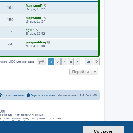
МартиниR
191
Вчера, 13:27
МартиниR
150
Вчера, 13:27
egr18
17
Вчера, 12:52
progambling
44
Вчера, 10:59
Страница
1
из
40
1
2
3
4
5
40
След.
олее 1000 результатов
…
Перейти
Пользователи
Удалить cookies
Часовой пояс:
UTC+03:00
B.RU
 соблюдением правил Форума!,
 удалено нашими модераторами незаконно
arib.ru
office@rarib.ru
Согласен