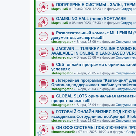
о
о
Н
ПОПУЛЯРНЫЕ СИСТЕМЫ - ЗАЛЫ, ТЕРМИ
о
е
о
б
МартиниR
»
10 май 2020, 18:23
» в форуме
Сотрудни
с
в
щ
о
о
е
о
Н
GAMBLING HALL (room) SOFTWARE
е
н
б
о
с
и
МартиниR
»
08 июл 2023, 07:33
» в форуме
Сотрудни
щ
в
о
е
е
о
о
н
Н
Развлекательный комлекс MILLENIUM (б
е
б
и
о
с
щ
документов, экспертизы!!!
е
в
о
е
slotagregator
»
Вчера, 23:09
» в форуме
Сотрудничес
о
о
н
е
б
и
Н
JACKWIN — TURNKEY ONLINE CASINO BU
с
щ
е
о
AVAILABLE IN ONLINE & LAND-BASED VER
о
е
в
slotagregator
»
Вчера, 23:08
» в форуме
Сотрудничес
о
н
о
б
и
е
Н
CES- онлайн программа с оригинально
щ
е
с
о
условиях
е
о
в
н
slotagregator
»
Вчера, 23:05
» в форуме
Сотрудничес
о
о
и
б
е
е
Н
Лотерейная программа "Квитанция" для 
щ
с
о
Оригинал,поддерживает любые устройств
е
о
в
н
slotagregator
»
Вчера, 23:04
» в форуме
Сотрудничес
о
о
и
б
е
е
Н
GLOBAL SLOTS оригинальная математик
щ
с
о
процент на рынке!!!!
е
о
в
н
slotagregator
»
Вчера, 23:04
» в форуме
Сотрудничес
о
о
и
б
е
е
Н
ГОТОВЫЙ ОНЛАЙН БИЗНЕС ПОД КЛЮЧ(CA
щ
с
о
исходником,Сотрудничество,Аренда!!!Лю
е
о
в
н
slotagregator
»
Вчера, 23:03
» в форуме
Сотрудничес
о
о
и
б
е
е
Н
ОН-ОФФ СИСТЕМЫ-ПОДКЛЮЧЕНИЕ-ПР
щ
с
о
simonmaste40
е
»
07 сен 2025, 16:22
» в форуме
Сотру
о
в
н