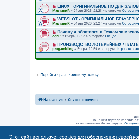
в
щ
е
о
о
е
Н
LINUX - ОРИГИНАЛЬНОЕ ПО ДЛЯ ЗАЛО
о
е
н
о
б
МартиниR
»
04 авг 2026, 22:28
» в форуме
Сотруднич
с
и
в
щ
о
е
о
е
Н
WEBSLOT - ОРИГИНАЛЬНОЕ БРАУЗЕРН
о
е
н
о
б
МартиниR
»
04 авг 2026, 22:27
» в форуме
Сотруднич
с
и
в
щ
о
е
о
е
Н
Почему я обратился в Техком за масло
о
е
н
о
б
egr18
»
Вчера, 12:52
» в форуме
Общее
с
и
в
щ
о
е
о
е
Н
ПРОИЗВОДСТВО ЛОТЕРЕЙНЫХ / ПЛАТ
о
е
н
о
б
progambling
»
Вчера, 10:59
» в форуме
Игровые авт
с
и
в
щ
о
е
о
е
о
е
н
б
с
и
щ
о
е
е
о
н
б
Перейти к расширенному поиску
и
щ
е
е
н
и
е
На главную
Список форумов
исп
На нашем портале правила ра
за исключением блока Форума:
Официаль
(а объявление было
Этот сайт использует cookies для обеспечения своей к