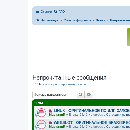
Ссылки
FAQ
На главную
Список форумов
Поиск
Непрочитан
Непрочитанные сообщения
Перейти к расширенному поиску
Поиск
Расширенный поис
ТЕМЫ
Н
LINUX - ОРИГИНАЛЬНОЕ ПО ДЛЯ ЗАЛО
о
МартиниR
»
Вчера, 23:49
» в форуме
Сотрудничество
в
о
Н
WEBSLOT - ОРИГИНАЛЬНОЕ БРАУЗЕРН
е
о
МартиниR
»
Вчера, 23:49
» в форуме
Сотрудничество
с
в