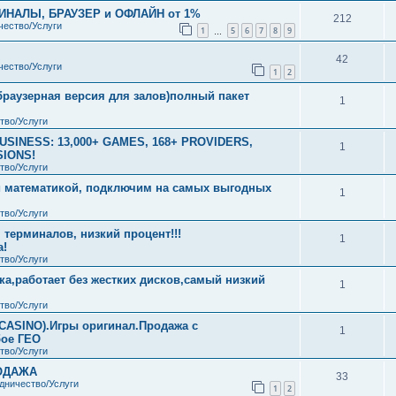
НАЛЫ, БРАУЗЕР и ОФЛАЙН от 1%
212
чество/Услуги
1
5
6
7
8
9
…
42
чество/Услуги
1
2
раузерная версия для залов)полный пакет
1
тво/Услуги
SINESS: 13,000+ GAMES, 168+ PROVIDERS,
1
SIONS!
тво/Услуги
й математикой, подключим на самых выгодных
1
тво/Услуги
терминалов, низкий процент!!!
1
а!
тво/Услуги
а,работает без жестких дисков,самый низкий
1
тво/Услуги
SINO).Игры оригинал.Продажа с
1
бое ГЕО
тво/Услуги
ОДАЖА
33
дничество/Услуги
1
2