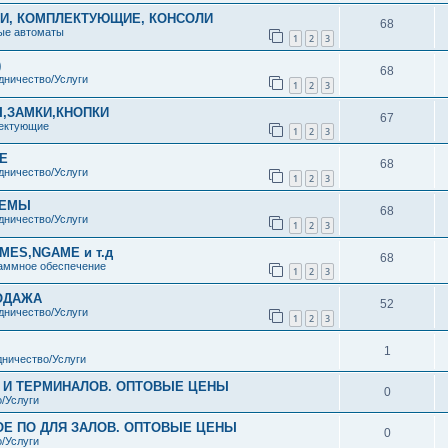
НИ, КОМПЛЕКТУЮЩИЕ, КОНСОЛИ
68
ые автоматы
1
2
3
)
68
дничество/Услуги
1
2
3
,ЗАМКИ,КНОПКИ
67
ектующие
1
2
3
Е
68
дничество/Услуги
1
2
3
ДЕМЫ
68
дничество/Услуги
1
2
3
ES,NGAME и т.д
68
аммное обеспечение
1
2
3
ОДАЖА
52
дничество/Услуги
1
2
3
1
ничество/Услуги
В И ТЕРМИНАЛОВ. ОПТОВЫЕ ЦЕНЫ
0
/Услуги
ОЕ ПО ДЛЯ ЗАЛОВ. ОПТОВЫЕ ЦЕНЫ
0
/Услуги