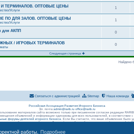
В И ТЕРМИНАЛОВ. ОПТОВЫЕ ЦЕНЫ
1
ество/Услуги
ОЕ ПО ДЛЯ ЗАЛОВ. ОПТОВЫЕ ЦЕНЫ
1
ество/Услуги
м для АКПП
0
ЕЖНЫХ / ИГРОВЫХ ТЕРМИНАЛОВ
0
оматы
Следующая страница
Найдено б
Связаться с администрацией
Sitemap
Наша команда
Российская Ассоциация Развития Игорного Бизнеса
Эл. почта:
admin@rarib.ru
office@rarib.ru
ользование материалов сайта возможно только при письменном согласии редакции RARI
змещения объявлений и информации одинаковы для всех пользователей, в соответствии с
ные форумы деятелей игорного бизнеса
. Если Вы считаете, что ваше объявление было
 размещено без нарушений правил Форума) , просьба сообщить о данном факте на
admin@r
орректной работы.
Подробнее
Конфиденциальность
|
Правила