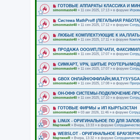
о
о
и
б
Н
ГОТОВЫЕ АППАРАТЫ КЛАССИКА И МИ
е
е
щ
о
с
simonmaste40
»
11 сен 2025, 17:13
» в форуме
Игров
е
в
о
н
о
о
и
Н
Система MathProff (ЛЕГАЛЬНАЯ РАБОТА
е
б
е
о
с
щ
simonmaste40
»
11 сен 2025, 17:12
» в форуме
Сотру
в
о
е
о
о
н
Н
ЛЮБЫЕ КОМПЛЕКТУЮЩИЕ К ИА,ПЛАТЫ
е
б
и
о
с
щ
simonmaste40
»
11 сен 2025, 17:11
» в форуме
Компл
е
в
о
е
о
о
н
Н
ПРОДАЖА ООО/ИП,ПЕЧАТИ, ФАКСИМИЛ
е
б
и
о
с
щ
simonmaste40
»
11 сен 2025, 17:07
» в форуме
Сотру
е
в
о
е
о
о
н
Н
СИМКАРТ, VPN, ШИТЫЕ РОУТЕРЫ/МО
е
б
и
о
с
щ
simonmaste40
»
11 сен 2025, 17:07
» в форуме
Сотру
е
в
о
е
о
о
н
Н
GBOX ОНЛАЙН/ОФФЛАЙН,MULTYSYSGAM
е
б
и
о
с
щ
simonmaste40
»
11 сен 2025, 17:08
» в форуме
Прогр
е
в
о
е
о
о
н
Н
ОН-ОФФ СИСТЕМЫ-ПОДКЛЮЧЕНИЕ-ПР
е
б
и
о
с
щ
simonmaste40
»
11 сен 2025, 17:10
» в форуме
Сотру
е
в
о
е
о
о
н
Н
ГОТОВЫЕ ФИРМЫ и ИП КЫРГЫЗСТАН
е
б
и
о
с
щ
simonmaste40
»
03 авг 2026, 11:46
» в форуме
Сотруд
е
в
о
е
о
о
н
Н
LINUX - ОРИГИНАЛЬНОЕ ПО ДЛЯ ЗАЛО
е
б
и
о
МартиниR
»
Вчера, 13:33
» в форуме
Сотрудничество
с
щ
е
в
о
е
о
Н
WEBSLOT - ОРИГИНАЛЬНОЕ БРАУЗЕРН
о
н
е
о
б
и
МартиниR
»
Вчера, 13:32
» в форуме
Сотрудничество
с