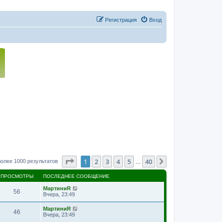
Регистрация
Вход
Страница
1
из
40
1
2
3
4
5
40
След.
более 1000 результатов
…
ПРОСМОТРЫ
ПОСЛЕДНЕЕ СООБЩЕНИЕ
МартиниR
56
Вчера, 23:49
МартиниR
46
Вчера, 23:49