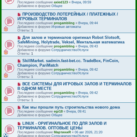
е
б
Последнее сообщение
axied123
«
Вчера, 09:59
о
щ
Добавлено в форуме
Общее
е
е
с
н
Н
ПРОИЗВОДСТВО ЛОТЕРЕЙНЫХ / ПЛАТЕЖНЫХ /
о
и
о
ИГРОВЫХ ТЕРМИНАЛОВ
о
е
в
б
Последнее сообщение
progambling
«
Вчера, 09:44
о
щ
Добавлено в форуме
Игровые автоматы
е
е
Ответы:
1
с
н
о
и
Н
Для залов и терминалов оригинал Robot Slotsoft,
о
е
о
SafeMining, Holytrade, Veksel, Ментальная математика
б
в
Последнее сообщение
progambling
«
Вчера, 09:43
щ
о
Добавлено в форуме
Сотрудничество/Услуги
е
е
Ответы:
1
н
с
и
о
Н
SkillMarket. sadmin.fast-bet.cc. TradeBox, FinCoin,
е
о
о
Champion, PariMatch
б
в
Последнее сообщение
progambling
«
Вчера, 09:42
щ
о
Добавлено в форуме
Сотрудничество/Услуги
е
е
Ответы:
1
н
с
и
о
Н
ВСЕ СИСТЕМЫ ДЛЯ ИГРОВЫХ ЗАЛОВ И ТЕРМИНАЛОВ
е
о
о
В ОДНОМ МЕСТЕ
б
в
Последнее сообщение
progambling
«
Вчера, 09:42
щ
о
Добавлено в форуме
Сотрудничество/Услуги
е
е
Ответы:
1
н
с
и
о
Н
Как мы прошли путь строительства нового дома
е
о
о
Последнее сообщение
egr18
«
Вчера, 09:41
б
в
Добавлено в форуме
Общее
щ
о
е
е
Н
LINUX - ОРИГИНАЛЬНОЕ ПО ДЛЯ ЗАЛОВ И
н
с
о
и
ТЕРМИНАЛОВ. ОПТОВЫЕ ЦЕНЫ
о
в
е
Последнее сообщение
о
МартиниR
«
06 авг 2026, 21:20
о
Добавлено в форуме
б
Сотрудничество/Услуги