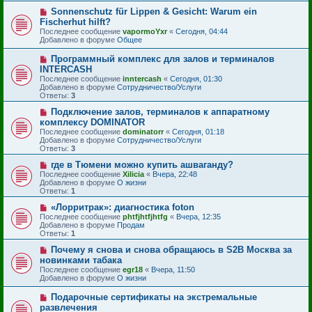
с
н
Н
Sonnenschutz für Lippen & Gesicht: Warum ein
о
и
о
Fischerhut hilft?
о
е
в
б
Последнее сообщение
vapormoYxr
«
Сегодня, 04:44
о
щ
Добавлено в форуме
Общее
е
е
с
н
Н
Программный комплекс для залов и терминалов
о
и
о
INTERCASH
о
е
в
б
Последнее сообщение
inntercash
«
Сегодня, 01:30
о
щ
Добавлено в форуме
Сотрудничество/Услуги
е
е
Ответы:
3
с
н
о
и
Н
Подключение залов, терминалов к аппаратному
о
е
о
комплексу DOMINATOR
б
в
Последнее сообщение
dominatorr
«
Сегодня, 01:18
щ
о
Добавлено в форуме
Сотрудничество/Услуги
е
е
Ответы:
3
н
с
и
о
Н
где в Тюмени можно купить ашваганду?
е
о
о
Последнее сообщение
Xilicia
«
Вчера, 22:48
б
в
Добавлено в форуме
О жизни
щ
о
Ответы:
1
е
е
н
с
Н
«Лорритрак»: диагностика foton
и
о
о
Последнее сообщение
phtfjhtfjhtfg
«
Вчера, 12:35
е
о
в
Добавлено в форуме
Продам
б
о
Ответы:
1
щ
е
е
с
Н
Почему я снова и снова обращаюсь в S2B Москва за
н
о
о
новинками табака
и
о
в
Последнее сообщение
egr18
«
Вчера, 11:50
е
б
о
Добавлено в форуме
О жизни
щ
е
е
с
Н
Подарочные сертификаты на экстремальные
н
о
о
и
развлечения
о
в