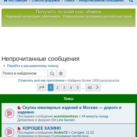
П
На главную
Список форумов
Поиск
Непрочитанные сообщения
о
Получить лучший курс обмена
и
Надежный мониторинг обменников
Реферальная программа для веб-мастеров
с
к
Непрочитанные сообщения
Перейти к расширенному поиску
Поиск
Расширенный поиск
Отметить всё как прочтённое
• Найдено более 1000 результатов
Страница
1
из
40
1
2
3
4
5
40
След.
…
Темы
Н
Скупка ювелирных изделий в Москве — дорого и
о
надежно
в
Последнее сообщение
acontinenttsss
«
44 минуты назад
о
Добавлено в форуме
On-Line Бизнес
е
с
Н
ХОРОШЕЕ КАЗИНО
о
о
Последнее сообщение
о
Andro72
«
Сегодня, 11:22
в
Добавлено в форуме
б
Сотрудничество/Услуги