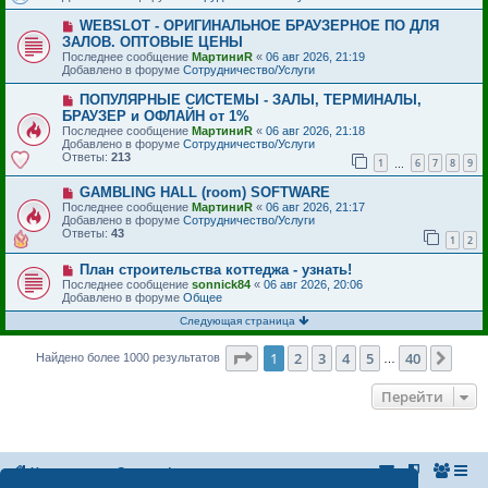
е
щ
с
е
Н
WEBSLOT - ОРИГИНАЛЬНОЕ БРАУЗЕРНОЕ ПО ДЛЯ
о
н
о
ЗАЛОВ. ОПТОВЫЕ ЦЕНЫ
о
и
в
б
Последнее сообщение
МартиниR
«
06 авг 2026, 21:19
е
о
щ
Добавлено в форуме
Сотрудничество/Услуги
е
е
с
н
Н
ПОПУЛЯРНЫЕ СИСТЕМЫ - ЗАЛЫ, ТЕРМИНАЛЫ,
о
и
о
БРАУЗЕР и ОФЛАЙН от 1%
о
е
в
б
Последнее сообщение
МартиниR
«
06 авг 2026, 21:18
о
щ
Добавлено в форуме
Сотрудничество/Услуги
е
е
Ответы:
213
с
1
6
7
8
9
…
н
о
и
о
Н
GAMBLING HALL (room) SOFTWARE
е
б
о
Последнее сообщение
МартиниR
«
06 авг 2026, 21:17
щ
в
Добавлено в форуме
Сотрудничество/Услуги
е
о
Ответы:
43
1
2
н
е
и
с
е
Н
План строительства коттеджа - узнать!
о
о
о
Последнее сообщение
sonnick84
«
06 авг 2026, 20:06
в
б
Добавлено в форуме
Общее
о
щ
е
е
Следующая страница
с
н
о
и
Страница
1
из
40
1
2
3
4
5
40
След
Найдено более 1000 результатов
о
…
е
б
щ
Перейти
е
н
и
е
На главную
Список форумов