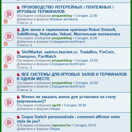
о
щ
е
е
Н
ПРОИЗВОДСТВО ЛОТЕРЕЙНЫХ / ПЛАТЕЖНЫХ /
с
н
о
ИГРОВЫХ ТЕРМИНАЛОВ
о
и
в
Последнее сообщение
о
progambling
«
Сегодня, 11:00
е
о
Добавлено в форуме
б
Игровые автоматы
е
Ответы:
щ
1
с
е
о
Н
Для залов и терминалов оригинал Robot Slotsoft,
н
о
о
и
SafeMining, Holytrade, Veksel, Ментальная математика
б
в
е
Последнее сообщение
progambling
«
Сегодня, 11:00
щ
о
Добавлено в форуме
Сотрудничество/Услуги
е
е
Ответы:
1
н
с
и
о
Н
SkillMarket. sadmin.fast-bet.cc. TradeBox, FinCoin,
е
о
о
Champion, PariMatch
б
в
Последнее сообщение
progambling
«
Сегодня, 10:59
щ
о
Добавлено в форуме
Сотрудничество/Услуги
е
е
Ответы:
1
н
с
и
о
Н
ВСЕ СИСТЕМЫ ДЛЯ ИГРОВЫХ ЗАЛОВ И ТЕРМИНАЛОВ
е
о
о
В ОДНОМ МЕСТЕ
б
в
Последнее сообщение
progambling
«
Сегодня, 10:58
щ
о
Добавлено в форуме
Сотрудничество/Услуги
е
е
Ответы:
1
н
с
и
о
Н
Можно ли заказать венок для установки на стелу
е
о
о
(вертикально)?
б
в
Последнее сообщение
egr18
«
Сегодня, 09:48
щ
о
Добавлено в форуме
Общее
е
е
н
с
и
Н
Coque Switch personnalisée : comment affirmer votre
о
е
о
style de jeu?
о
в
б
Последнее сообщение
vapormoYxr
«
Сегодня, 04:47
о
щ
Добавлено в форуме
Общее
е
е