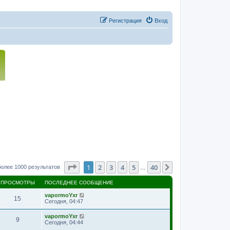
Регистрация
Вход
Страница
1
из
40
1
2
3
4
5
40
След.
олее 1000 результатов
…
ПРОСМОТРЫ
ПОСЛЕДНЕЕ СООБЩЕНИЕ
vapormoYxr
15
Сегодня, 04:47
vapormoYxr
9
Сегодня, 04:44