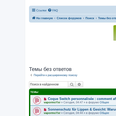
Ссылки
FAQ
На главную
Список форумов
Поиск
Темы без от
Темы без ответов
Перейти к расширенному поиску
Поиск
Расширенный поис
ТЕМЫ
Н
Coque Switch personnalisée : comment affi
о
vapormoYxr
»
Сегодня, 04:47
» в форуме
Общее
в
о
Н
Sonnenschutz für Lippen & Gesicht: Warum
е
о
vapormoYxr
»
Сегодня, 04:44
» в форуме
Общее
с
в