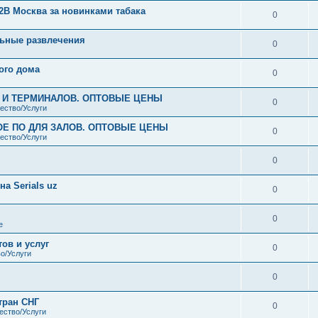
2B Москва за новинками табака
0
ьные развлечения
0
ого дома
0
В И ТЕРМИНАЛОВ. ОПТОВЫЕ ЦЕНЫ
0
ество/Услуги
ОЕ ПО ДЛЯ ЗАЛОВ. ОПТОВЫЕ ЦЕНЫ
0
ество/Услуги
0
а Serials uz
0
0
е
ов и услуг
0
о/Услуги
0
тран СНГ
0
ество/Услуги