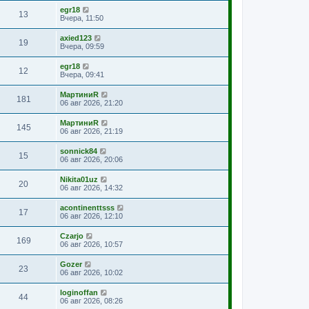
egr18
13
Вчера, 11:50
axied123
19
Вчера, 09:59
egr18
12
Вчера, 09:41
МартиниR
181
06 авг 2026, 21:20
МартиниR
145
06 авг 2026, 21:19
sonnick84
15
06 авг 2026, 20:06
Nikita01uz
20
06 авг 2026, 14:32
acontinenttsss
17
06 авг 2026, 12:10
Czarjo
169
06 авг 2026, 10:57
Gozer
23
06 авг 2026, 10:02
loginoffan
44
06 авг 2026, 08:26