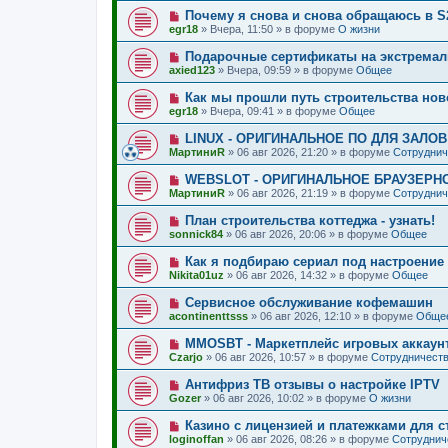
о
о
Н
Почему я снова и снова обращаюсь в S
о
е
о
б
egr18
»
Вчера, 11:50
» в форуме
О жизни
с
в
щ
о
о
е
Н
Подарочные сертификаты на экстремал
о
е
н
о
б
axied123
»
Вчера, 09:59
» в форуме
Общее
с
и
в
щ
о
е
о
е
Н
Как мы прошли путь строительства нов
о
е
н
о
б
egr18
»
Вчера, 09:41
» в форуме
Общее
с
и
в
щ
о
е
о
е
Н
LINUX - ОРИГИНАЛЬНОЕ ПО ДЛЯ ЗАЛО
о
е
н
о
б
МартиниR
»
06 авг 2026, 21:20
» в форуме
Сотруднич
с
и
в
щ
о
е
о
е
Н
WEBSLOT - ОРИГИНАЛЬНОЕ БРАУЗЕРН
о
е
н
о
б
МартиниR
»
06 авг 2026, 21:19
» в форуме
Сотруднич
с
и
в
щ
о
е
о
е
Н
План строительства коттеджа - узнать!
о
е
н
о
б
sonnick84
»
06 авг 2026, 20:06
» в форуме
Общее
с
и
в
щ
о
е
о
е
Н
Как я подбираю сериал под настроение н
о
е
н
о
б
Nikita01uz
»
06 авг 2026, 14:32
» в форуме
Общее
с
и
в
щ
о
е
о
е
Н
Сервисное обслуживание кофемашин
о
е
н
о
б
acontinenttsss
»
06 авг 2026, 12:10
» в форуме
Обще
с
и
в
щ
о
е
о
е
Н
MMOSBT - Маркетплейс игровых аккаунт
о
е
н
о
б
Czarjo
»
06 авг 2026, 10:57
» в форуме
Сотрудничеств
с
и
в
щ
о
е
о
е
Н
Антифриз ТВ отзывы о настройке IPTV
о
е
н
о
б
Gozer
»
06 авг 2026, 10:02
» в форуме
О жизни
с
и
в
щ
о
е
о
е
Н
Казино с лицензией и платежками для с
о
е
н
о
б
loginoffan
»
06 авг 2026, 08:26
» в форуме
Сотруднич
с
и
в