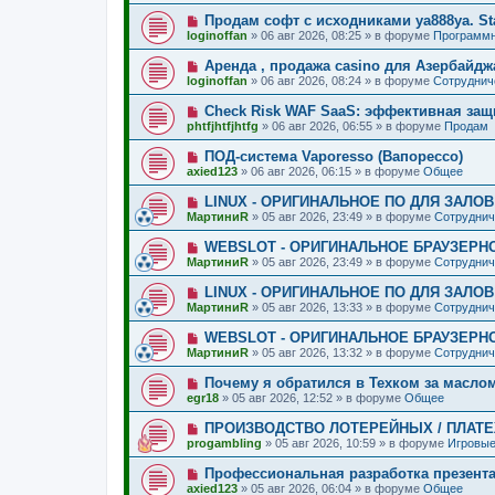
щ
о
е
о
е
Н
Продам софт с исходниками ya888ya. St
о
е
н
о
б
loginoffan
»
06 авг 2026, 08:25
» в форуме
Программн
с
и
в
щ
о
е
о
е
Н
Аренда , продажа casino для Азербайдж
о
е
н
о
б
loginoffan
»
06 авг 2026, 08:24
» в форуме
Сотруднич
с
и
в
щ
о
е
о
е
Н
Check Risk WAF SaaS: эффективная защ
о
е
н
о
б
phtfjhtfjhtfg
»
06 авг 2026, 06:55
» в форуме
Продам
с
и
в
щ
о
е
о
е
Н
ПОД-система Vaporesso (Вапорессо)
о
е
н
о
б
axied123
»
06 авг 2026, 06:15
» в форуме
Общее
с
и
в
щ
о
е
о
е
Н
LINUX - ОРИГИНАЛЬНОЕ ПО ДЛЯ ЗАЛО
о
е
н
о
б
МартиниR
»
05 авг 2026, 23:49
» в форуме
Сотруднич
с
и
в
щ
о
е
о
е
Н
WEBSLOT - ОРИГИНАЛЬНОЕ БРАУЗЕРН
о
е
н
о
б
МартиниR
»
05 авг 2026, 23:49
» в форуме
Сотруднич
с
и
в
щ
о
е
о
е
Н
LINUX - ОРИГИНАЛЬНОЕ ПО ДЛЯ ЗАЛО
о
е
н
о
б
МартиниR
»
05 авг 2026, 13:33
» в форуме
Сотруднич
с
и
в
щ
о
е
о
е
Н
WEBSLOT - ОРИГИНАЛЬНОЕ БРАУЗЕРН
о
е
н
о
б
МартиниR
»
05 авг 2026, 13:32
» в форуме
Сотруднич
с
и
в
щ
о
е
о
е
Н
Почему я обратился в Техком за масло
о
е
н
о
б
egr18
»
05 авг 2026, 12:52
» в форуме
Общее
с
и
в
щ
о
е
о
е
Н
ПРОИЗВОДСТВО ЛОТЕРЕЙНЫХ / ПЛАТ
о
е
н
о
б
progambling
»
05 авг 2026, 10:59
» в форуме
Игровые
с
и
в
щ
о
е
о
е
Н
Профессиональная разработка презент
о
е
н
о
б
axied123
»
05 авг 2026, 06:04
» в форуме
Общее
с
и