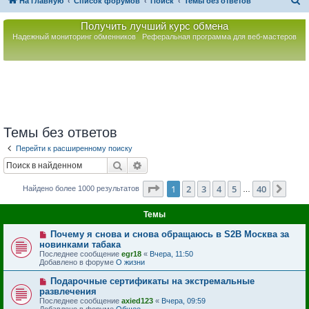
П
На главную
Список форумов
Поиск
Темы без ответов
о
Получить лучший курс обмена
и
Надежный мониторинг обменников
Реферальная программа для веб-мастеров
с
к
Темы без ответов
Перейти к расширенному поиску
Поиск
Расширенный поиск
Страница
1
из
40
1
2
3
4
5
40
След
Найдено более 1000 результатов
…
Темы
Н
Почему я снова и снова обращаюсь в S2B Москва за
о
новинками табака
в
Последнее сообщение
egr18
«
Вчера, 11:50
о
Добавлено в форуме
О жизни
е
с
Н
Подарочные сертификаты на экстремальные
о
о
развлечения
о
в
б
Последнее сообщение
axied123
«
Вчера, 09:59
о
щ
Добавлено в форуме
Общее