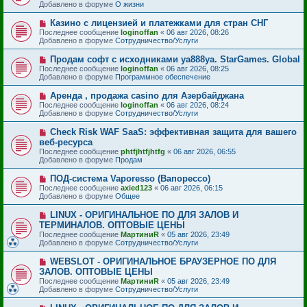
в
н
Добавлено в форуме
О жизни
о
о
и
б
е
е
Н
Казино с лицензией и платежками для стран СНГ
щ
с
о
е
Последнее сообщение
loginoffan
«
06 авг 2026, 08:26
о
в
н
Добавлено в форуме
Сотрудничество/Услуги
о
о
и
б
е
е
Н
Продам софт с исходниками ya888ya. StarGames. Global
щ
с
о
е
Последнее сообщение
loginoffan
«
06 авг 2026, 08:25
о
в
н
Добавлено в форуме
Программное обеспечение
о
о
и
б
е
е
Н
Аренда , продажа casino для Азербайджана
щ
с
о
е
Последнее сообщение
loginoffan
«
06 авг 2026, 08:24
о
в
н
Добавлено в форуме
Сотрудничество/Услуги
о
о
и
б
е
е
Н
Check Risk WAF SaaS: эффективная защита для вашего
щ
с
о
е
веб-ресурса
о
в
н
Последнее сообщение
о
phtfjhtfjhtfg
«
06 авг 2026, 06:55
о
и
Добавлено в форуме
б
Продам
е
е
щ
с
е
Н
ПОД-система Vaporesso (Вапорессо)
о
н
о
Последнее сообщение
о
axied123
«
06 авг 2026, 06:15
и
в
Добавлено в форуме
б
Общее
е
о
щ
е
е
Н
LINUX - ОРИГИНАЛЬНОЕ ПО ДЛЯ ЗАЛОВ И
с
н
о
ТЕРМИНАЛОВ. ОПТОВЫЕ ЦЕНЫ
о
и
в
Последнее сообщение
о
МартиниR
«
05 авг 2026, 23:49
е
о
Добавлено в форуме
б
Сотрудничество/Услуги
е
щ
с
е
Н
WEBSLOT - ОРИГИНАЛЬНОЕ БРАУЗЕРНОЕ ПО ДЛЯ
о
н
о
ЗАЛОВ. ОПТОВЫЕ ЦЕНЫ
о
и
в
б
Последнее сообщение
МартиниR
«
05 авг 2026, 23:49
е
о
щ
Добавлено в форуме
Сотрудничество/Услуги
е
е
с
н
Н