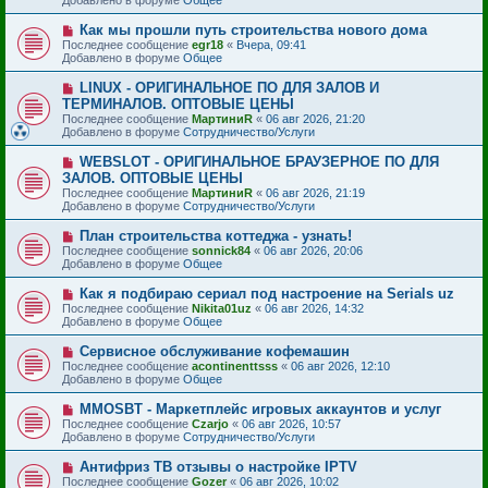
е
е
с
н
Н
Как мы прошли путь строительства нового дома
о
и
о
Последнее сообщение
о
egr18
«
Вчера, 09:41
е
в
Добавлено в форуме
б
Общее
о
щ
е
е
Н
LINUX - ОРИГИНАЛЬНОЕ ПО ДЛЯ ЗАЛОВ И
с
н
о
ТЕРМИНАЛОВ. ОПТОВЫЕ ЦЕНЫ
о
и
в
Последнее сообщение
о
МартиниR
«
06 авг 2026, 21:20
е
о
Добавлено в форуме
б
Сотрудничество/Услуги
е
щ
с
е
Н
WEBSLOT - ОРИГИНАЛЬНОЕ БРАУЗЕРНОЕ ПО ДЛЯ
о
н
о
ЗАЛОВ. ОПТОВЫЕ ЦЕНЫ
о
и
в
б
Последнее сообщение
МартиниR
«
06 авг 2026, 21:19
е
о
щ
Добавлено в форуме
Сотрудничество/Услуги
е
е
с
н
Н
План строительства коттеджа - узнать!
о
и
о
Последнее сообщение
о
sonnick84
«
06 авг 2026, 20:06
е
в
Добавлено в форуме
б
Общее
о
щ
е
е
Н
Как я подбираю сериал под настроение на Serials uz
с
н
о
Последнее сообщение
Nikita01uz
«
06 авг 2026, 14:32
о
и
в
Добавлено в форуме
Общее
о
е
о
б
е
Н
Сервисное обслуживание кофемашин
щ
с
о
е
Последнее сообщение
acontinenttsss
«
06 авг 2026, 12:10
о
в
н
Добавлено в форуме
Общее
о
о
и
б
е
е
Н
MMOSBT - Маркетплейс игровых аккаунтов и услуг
щ
с
о
е
Последнее сообщение
Czarjo
«
06 авг 2026, 10:57
о
в
н
Добавлено в форуме
Сотрудничество/Услуги
о
о
и
б
е
е
Н
Антифриз ТВ отзывы о настройке IPTV
щ
с
о
е
Последнее сообщение
Gozer
«
06 авг 2026, 10:02
о