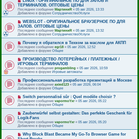
LINUX - ОРИГИНАЛЬНОЕ ПО ДЛЯ ЗАЛОВ И
о
и
о
ТЕРМИНАЛОВ. ОПТОВЫЕ ЦЕНЫ
о
е
в
б
Последнее сообщение
МартиниR
«
05 авг 2026, 13:33
о
щ
Добавлено в форуме
Сотрудничество/Услуги
е
е
с
н
Н
WEBSLOT - ОРИГИНАЛЬНОЕ БРАУЗЕРНОЕ ПО ДЛЯ
о
и
о
ЗАЛОВ. ОПТОВЫЕ ЦЕНЫ
о
е
в
б
Последнее сообщение
МартиниR
«
05 авг 2026, 13:32
о
щ
Добавлено в форуме
Сотрудничество/Услуги
е
е
с
н
Н
Почему я обратился в Техком за маслом для АКПП
о
и
о
Последнее сообщение
о
egr18
«
05 авг 2026, 12:52
е
в
Добавлено в форуме
б
Общее
о
щ
е
е
Н
ПРОИЗВОДСТВО ЛОТЕРЕЙНЫХ / ПЛАТЕЖНЫХ /
с
н
о
ИГРОВЫХ ТЕРМИНАЛОВ
о
и
в
Последнее сообщение
о
progambling
«
05 авг 2026, 10:59
е
о
Добавлено в форуме
б
Игровые автоматы
е
щ
с
е
Н
Профессиональная разработка презентаций в Москве
о
н
о
Последнее сообщение
о
axied123
«
05 авг 2026, 06:04
и
в
Добавлено в форуме
б
Общее
е
о
щ
е
е
Н
Switch personnalisé sûr : Quel modèle choisir ?
с
н
о
Последнее сообщение
vapormoYxr
«
05 авг 2026, 05:22
о
и
в
Добавлено в форуме
Общее
о
е
о
б
е
Н
Zauberwürfel selbst gestalten: Das perfekte Geschenk für
щ
с
о
е
Logik-Fans
о
в
н
Последнее сообщение
о
vapormoYxr
«
05 авг 2026, 05:20
о
и
Добавлено в форуме
б
Общее
е
е
щ
с
е
Н
Why Block Blast Became My Go-To Browser Game for
о
н
о
Short Breaks
о