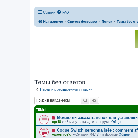
Ссылки
FAQ
На главную
Список форумов
Поиск
Темы без от
Темы без ответов
Перейти к расширенному поиску
Поиск
Расширенный поис
ТЕМЫ
Н
Можно ли заказать венок для установки
о
egr18
»
43 минуты назад
» в форуме
Общее
в
о
Н
Coque Switch personnalisée : comment affi
е
о
vapormoYxr
»
Сегодня, 04:47
» в форуме
Общее
с
в