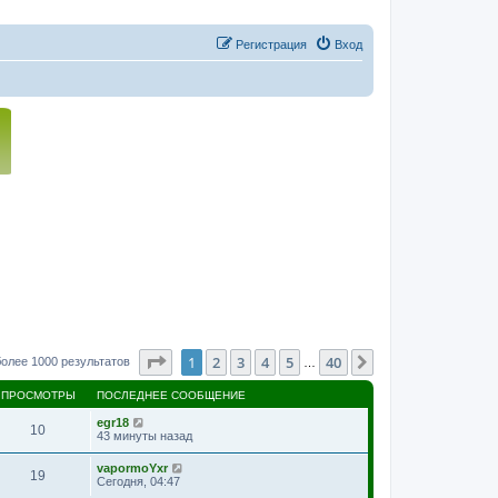
Регистрация
Вход
Страница
1
из
40
1
2
3
4
5
40
След.
олее 1000 результатов
…
ПРОСМОТРЫ
ПОСЛЕДНЕЕ СООБЩЕНИЕ
egr18
10
43 минуты назад
vapormoYxr
19
Сегодня, 04:47