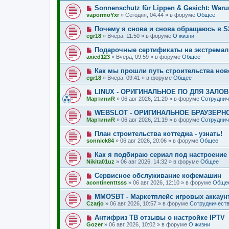
о
о
Н
Sonnenschutz für Lippen & Gesicht: Warum
о
е
о
б
vapormoYxr
»
Сегодня, 04:44
» в форуме
Общее
с
в
щ
о
о
е
Н
Почему я снова и снова обращаюсь в S
о
е
н
о
б
egr18
»
Вчера, 11:50
» в форуме
О жизни
с
и
в
щ
о
е
о
е
Н
Подарочные сертификаты на экстремал
о
е
н
о
б
axied123
»
Вчера, 09:59
» в форуме
Общее
с
и
в
щ
о
е
о
е
Н
Как мы прошли путь строительства нов
о
е
н
о
б
egr18
»
Вчера, 09:41
» в форуме
Общее
с
и
в
щ
о
е
о
е
Н
LINUX - ОРИГИНАЛЬНОЕ ПО ДЛЯ ЗАЛО
о
е
н
о
б
МартиниR
»
06 авг 2026, 21:20
» в форуме
Сотруднич
с
и
в
щ
о
е
о
е
Н
WEBSLOT - ОРИГИНАЛЬНОЕ БРАУЗЕРН
о
е
н
о
б
МартиниR
»
06 авг 2026, 21:19
» в форуме
Сотруднич
с
и
в
щ
о
е
о
е
Н
План строительства коттеджа - узнать!
о
е
н
о
б
sonnick84
»
06 авг 2026, 20:06
» в форуме
Общее
с
и
в
щ
о
е
о
е
Н
Как я подбираю сериал под настроение н
о
е
н
о
б
Nikita01uz
»
06 авг 2026, 14:32
» в форуме
Общее
с
и
в
щ
о
е
о
е
Н
Сервисное обслуживание кофемашин
о
е
н
о
б
acontinenttsss
»
06 авг 2026, 12:10
» в форуме
Обще
с
и
в
щ
о
е
о
е
Н
MMOSBT - Маркетплейс игровых аккаунт
о
е
н
о
б
Czarjo
»
06 авг 2026, 10:57
» в форуме
Сотрудничеств
с
и
в
щ
о
е
о
е
Н
Антифриз ТВ отзывы о настройке IPTV
о
е
н
о
б
Gozer
»
06 авг 2026, 10:02
» в форуме
О жизни
с
и
в