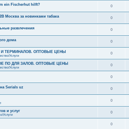
 ein Fischerhut hilft?
0
2B Москва за новинками табака
0
ьные развлечения
0
ого дома
0
В И ТЕРМИНАЛОВ. ОПТОВЫЕ ЦЕНЫ
0
ество/Услуги
ОЕ ПО ДЛЯ ЗАЛОВ. ОПТОВЫЕ ЦЕНЫ
0
ество/Услуги
0
а Serials uz
0
0
е
ов и услуг
0
о/Услуги
0