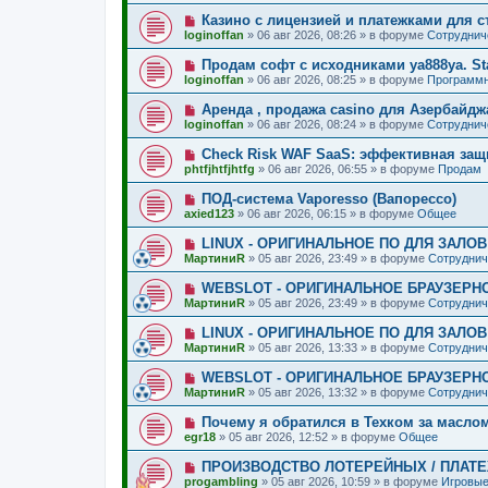
щ
о
е
о
е
Н
Казино с лицензией и платежками для с
о
е
н
о
б
loginoffan
»
06 авг 2026, 08:26
» в форуме
Сотруднич
с
и
в
щ
о
е
о
е
Н
Продам софт с исходниками ya888ya. St
о
е
н
о
б
loginoffan
»
06 авг 2026, 08:25
» в форуме
Программн
с
и
в
щ
о
е
о
е
Н
Аренда , продажа casino для Азербайдж
о
е
н
о
б
loginoffan
»
06 авг 2026, 08:24
» в форуме
Сотруднич
с
и
в
щ
о
е
о
е
Н
Check Risk WAF SaaS: эффективная защ
о
е
н
о
б
phtfjhtfjhtfg
»
06 авг 2026, 06:55
» в форуме
Продам
с
и
в
щ
о
е
о
е
Н
ПОД-система Vaporesso (Вапорессо)
о
е
н
о
б
axied123
»
06 авг 2026, 06:15
» в форуме
Общее
с
и
в
щ
о
е
о
е
Н
LINUX - ОРИГИНАЛЬНОЕ ПО ДЛЯ ЗАЛО
о
е
н
о
б
МартиниR
»
05 авг 2026, 23:49
» в форуме
Сотруднич
с
и
в
щ
о
е
о
е
Н
WEBSLOT - ОРИГИНАЛЬНОЕ БРАУЗЕРН
о
е
н
о
б
МартиниR
»
05 авг 2026, 23:49
» в форуме
Сотруднич
с
и
в
щ
о
е
о
е
Н
LINUX - ОРИГИНАЛЬНОЕ ПО ДЛЯ ЗАЛО
о
е
н
о
б
МартиниR
»
05 авг 2026, 13:33
» в форуме
Сотруднич
с
и
в
щ
о
е
о
е
Н
WEBSLOT - ОРИГИНАЛЬНОЕ БРАУЗЕРН
о
е
н
о
б
МартиниR
»
05 авг 2026, 13:32
» в форуме
Сотруднич
с
и
в
щ
о
е
о
е
Н
Почему я обратился в Техком за масло
о
е
н
о
б
egr18
»
05 авг 2026, 12:52
» в форуме
Общее
с
и
в
щ
о
е
о
е
Н
ПРОИЗВОДСТВО ЛОТЕРЕЙНЫХ / ПЛАТ
о
е
н
о
б
progambling
»
05 авг 2026, 10:59
» в форуме
Игровые
с
и