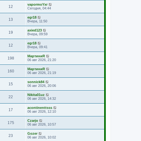
vapormoYxr
12
Сегодня, 04:44
egr18
13
Вчера, 11:50
axied123
19
Вчера, 09:59
egr18
12
Вчера, 09:41
МартиниR
198
06 авг 2026, 21:20
МартиниR
160
06 авг 2026, 21:19
sonnick84
15
06 авг 2026, 20:06
Nikita01uz
22
06 авг 2026, 14:32
acontinenttsss
17
06 авг 2026, 12:10
Czarjo
175
06 авг 2026, 10:57
Gozer
23
06 авг 2026, 10:02