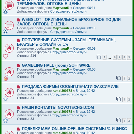
с
о
е
ТЕРМИНАЛОВ. ОПТОВЫЕ ЦЕНЫ
о
в
н
Последнее сообщение
о
МартиниR
«
Сегодня, 00:11
о
и
Добавлено в форуме
б
Сотрудничество/Услуги
е
е
щ
с
е
Н
WEBSLOT - ОРИГИНАЛЬНОЕ БРАУЗЕРНОЕ ПО ДЛЯ
о
н
о
ЗАЛОВ. ОПТОВЫЕ ЦЕНЫ
о
и
в
б
Последнее сообщение
МартиниR
«
Сегодня, 00:10
е
о
щ
Добавлено в форуме
Сотрудничество/Услуги
е
е
с
н
Н
ПОПУЛЯРНЫЕ СИСТЕМЫ - ЗАЛЫ, ТЕРМИНАЛЫ,
о
и
о
БРАУЗЕР и ОФЛАЙН от 1%
о
е
в
б
Последнее сообщение
МартиниR
«
Сегодня, 00:09
о
щ
Добавлено в форуме
Сотрудничество/Услуги
е
е
Ответы:
214
с
1
6
7
8
9
…
н
о
и
о
Н
GAMBLING HALL (room) SOFTWARE
е
б
о
Последнее сообщение
МартиниR
«
Сегодня, 00:08
щ
в
Добавлено в форуме
Сотрудничество/Услуги
е
о
Ответы:
44
1
2
н
е
и
с
е
Н
ПРОДАЖА ФИРМЫ ООО/ИП,ПЕЧАТИ,ФАКСИМИЛЕ
о
о
о
Последнее сообщение
ramzi300678
«
Вчера, 19:42
в
б
Добавлено в форуме
Сотрудничество/Услуги
о
щ
Ответы:
34
1
2
е
е
с
н
Н
НАШИ КОНТАКТЫ NOVOTECHGI.COM
о
и
о
о
е
Последнее сообщение
ramzi300678
«
Вчера, 19:42
в
б
Добавлено в форуме
Сотрудничество/Услуги
о
щ
Ответы:
33
1
2
е
е
с
н
Н
ПОДКЛЮЧАЕМ ONLINE-OFFLINE СИСТЕМЫ % И ФИКС
о
и
о
о
е
Последнее сообщение
ramzi300678
«
Вчера, 19:42