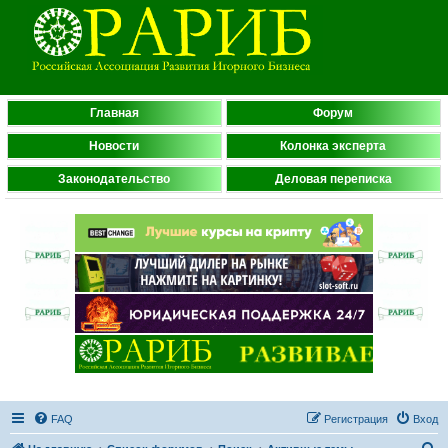
Главная
Форум
Новости
Колонка эксперта
Законодательство
Деловая переписка
FAQ
Регистрация
Вход