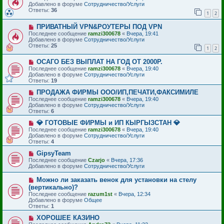
в
б
Добавлено в форуме
Сотрудничество/Услуги
о
щ
Ответы:
36
1
2
е
е
с
н
Н
ПРИВАТНЫЙ VPN&РОУТЕРЫ ПОД VPN
о
и
о
о
е
Последнее сообщение
ramzi300678
«
Вчера, 19:41
в
б
Добавлено в форуме
Сотрудничество/Услуги
о
щ
Ответы:
25
1
2
е
е
с
н
Н
ОСАГО БЕЗ ВЫПЛАТ НА ГОД ОТ 2000Р.
о
и
о
о
е
Последнее сообщение
ramzi300678
«
Вчера, 19:40
в
б
Добавлено в форуме
Сотрудничество/Услуги
о
щ
Ответы:
19
е
е
с
Н
н
ПРОДАЖА ФИРМЫ ООО/ИП,ПЕЧАТИ,ФАКСИМИЛЕ
о
о
и
Последнее сообщение
ramzi300678
«
Вчера, 19:40
о
в
е
Добавлено в форуме
Сотрудничество/Услуги
б
о
Ответы:
6
щ
е
е
с
Н
💎 ГОТОВЫЕ ФИРМЫ и ИП КЫРГЫЗСТАН 💎
н
о
о
Последнее сообщение
ramzi300678
«
Вчера, 19:40
и
о
в
Добавлено в форуме
Сотрудничество/Услуги
е
б
о
Ответы:
4
щ
е
е
с
Н
GipsyTeam
н
о
о
Последнее сообщение
Czarjo
«
Вчера, 17:36
и
о
в
Добавлено в форуме
Сотрудничество/Услуги
е
б
о
щ
е
Н
Можно ли заказать венок для установки на стелу
е
с
о
(вертикально)?
н
о
в
и
Последнее сообщение
о
razum1st
«
Вчера, 12:34
о
е
Добавлено в форуме
б
Общее
е
Ответы:
щ
1
с
е
о
Н
ХОРОШЕЕ КАЗИНО
н
о
о