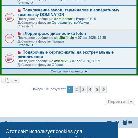
е
е
Ответы:
3
с
н
о
и
Н
Подключение залов, терминалов к аппаратному
о
е
о
комплексу DOMINATOR
б
в
Последнее сообщение
dominatorr
«
Вчера, 01:18
щ
о
Добавлено в форуме
Сотрудничество/Услуги
е
е
Ответы:
3
н
с
и
о
Н
«Лорритрак»: диагностика foton
е
о
о
Последнее сообщение
phtfjhtfjhtfg
«
07 авг 2026, 12:35
б
в
Добавлено в форуме
Продам
щ
о
Ответы:
1
е
е
н
с
Н
Подарочные сертификаты на экстремальные
и
о
о
развлечения
е
о
в
Последнее сообщение
axied123
«
07 авг 2026, 09:59
б
о
Добавлено в форуме
Общее
щ
е
е
с
Следующая страница
н
о
и
о
е
б
щ
е
1
2
3
4
5
След.
Найден 101 результат
н
и
е
Перейти
На главную
Список форумов
Этот сайт использует cookies для
Российская Ассоциация Развития Игорного Бизнеса
Эл. почта:
admin@rarib.ru
office@rarib.ru