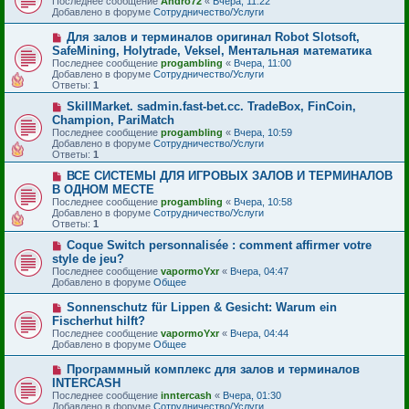
и
Последнее сообщение
Andro72
«
Вчера, 11:22
б
в
е
Добавлено в форуме
Сотрудничество/Услуги
щ
о
е
е
Н
Для залов и терминалов оригинал Robot Slotsoft,
н
с
о
и
SafeMining, Holytrade, Veksel, Ментальная математика
о
в
е
Последнее сообщение
о
progambling
«
Вчера, 11:00
о
Добавлено в форуме
б
Сотрудничество/Услуги
е
Ответы:
щ
1
с
е
о
Н
SkillMarket. sadmin.fast-bet.cc. TradeBox, FinCoin,
н
о
о
и
Champion, PariMatch
б
в
е
Последнее сообщение
progambling
«
Вчера, 10:59
щ
о
Добавлено в форуме
Сотрудничество/Услуги
е
е
Ответы:
1
н
с
и
о
Н
ВСЕ СИСТЕМЫ ДЛЯ ИГРОВЫХ ЗАЛОВ И ТЕРМИНАЛОВ
е
о
о
В ОДНОМ МЕСТЕ
б
в
Последнее сообщение
progambling
«
Вчера, 10:58
щ
о
Добавлено в форуме
Сотрудничество/Услуги
е
е
Ответы:
1
н
с
и
о
Н
Coque Switch personnalisée : comment affirmer votre
е
о
о
style de jeu?
б
в
Последнее сообщение
vapormoYxr
«
Вчера, 04:47
щ
о
Добавлено в форуме
Общее
е
е
н
с
и
Н
Sonnenschutz für Lippen & Gesicht: Warum ein
о
е
о
Fischerhut hilft?
о
в
б
Последнее сообщение
vapormoYxr
«
Вчера, 04:44
о
щ
Добавлено в форуме
Общее
е
е
с
н
Н
Программный комплекс для залов и терминалов
о
и
о
INTERCASH
о
е
в
б
Последнее сообщение
inntercash
«
Вчера, 01:30
о
щ
Добавлено в форуме
Сотрудничество/Услуги