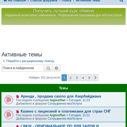
П
На главную
Список форумов
Поиск
Активные темы
о
Получить лучший курс обмена
и
Надежный мониторинг обменников
Реферальная программа для веб-мастеров
с
к
Активные темы
Перейти к расширенному поиску
Поиск
Расширенный поиск
1
2
3
4
5
След.
Найден 101 результат
Темы
Н
Аренда , продажа casino для Азербайджана
о
Последнее сообщение
loginoffan
«
Сегодня, 11:23
в
Добавлено в форуме
Сотрудничество/Услуги
о
е
Н
Казино с лицензией и платежками для стран СНГ
с
о
Последнее сообщение
loginoffan
«
Сегодня, 11:21
о
в
Добавлено в форуме
Сотрудничество/Услуги
о
о
б
е
Н
LINUX - ОРИГИНАЛЬНОЕ ПО ДЛЯ ЗАЛОВ И
щ