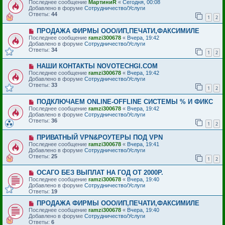
о
Последнее сообщение
МартиниR
«
Сегодня, 00:08
щ
в
Добавлено в форуме
Сотрудничество/Услуги
е
о
Ответы:
44
1
2
н
е
и
с
е
Н
ПРОДАЖА ФИРМЫ ООО/ИП,ПЕЧАТИ,ФАКСИМИЛЕ
о
о
о
Последнее сообщение
ramzi300678
«
Вчера, 19:42
в
б
Добавлено в форуме
Сотрудничество/Услуги
о
щ
Ответы:
34
1
2
е
е
с
н
Н
НАШИ КОНТАКТЫ NOVOTECHGI.COM
о
и
о
о
е
Последнее сообщение
ramzi300678
«
Вчера, 19:42
в
б
Добавлено в форуме
Сотрудничество/Услуги
о
щ
Ответы:
33
1
2
е
е
с
н
Н
ПОДКЛЮЧАЕМ ONLINE-OFFLINE СИСТЕМЫ % И ФИКС
о
и
о
о
е
Последнее сообщение
ramzi300678
«
Вчера, 19:42
в
б
Добавлено в форуме
Сотрудничество/Услуги
о
щ
Ответы:
36
1
2
е
е
с
н
Н
ПРИВАТНЫЙ VPN&РОУТЕРЫ ПОД VPN
о
и
о
о
е
Последнее сообщение
ramzi300678
«
Вчера, 19:41
в
б
Добавлено в форуме
Сотрудничество/Услуги
о
щ
Ответы:
25
1
2
е
е
с
н
Н
ОСАГО БЕЗ ВЫПЛАТ НА ГОД ОТ 2000Р.
о
и
о
о
е
Последнее сообщение
ramzi300678
«
Вчера, 19:40
в
б
Добавлено в форуме
Сотрудничество/Услуги
о
щ
Ответы:
19
е
е
с
Н
н
ПРОДАЖА ФИРМЫ ООО/ИП,ПЕЧАТИ,ФАКСИМИЛЕ
о
о
и
Последнее сообщение
ramzi300678
«
Вчера, 19:40
о
в
е
Добавлено в форуме
Сотрудничество/Услуги
б
о
Ответы:
6