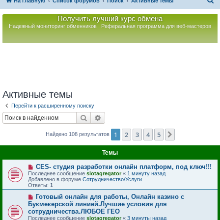
П
На главную
Список форумов
Поиск
Активные темы
о
Получить лучший курс обмена
и
Надежный мониторинг обменников
Реферальная программа для веб-мастеров
с
к
Активные темы
Перейти к расширенному поиску
Поиск
Расширенный поиск
1
2
3
4
5
След.
Найдено 108 результатов
Темы
Н
СES- студия разработки онлайн платформ, под ключ!!!
о
Последнее сообщение
slotagregator
«
1 минуту назад
в
Добавлено в форуме
Сотрудничество/Услуги
о
Ответы:
1
е
с
Н
Готовый онлайн для работы, Онлайн казино c
о
о
Букмекерской линией.Лучшие условия для
о
в
сотрудничества.ЛЮБОЕ ГЕО
б
о
Последнее сообщение
slotagregator
«
3 минуты назад
щ
е