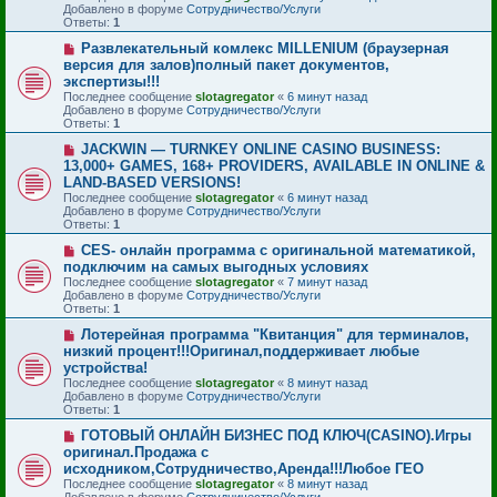
Добавлено в форуме
Сотрудничество/Услуги
е
с
Ответы:
1
н
о
и
о
Н
Развлекательный комлекс MILLENIUM (браузерная
е
б
о
версия для залов)полный пакет документов,
щ
в
е
экспертизы!!!
о
н
Последнее сообщение
slotagregator
«
6 минут назад
е
и
Добавлено в форуме
Сотрудничество/Услуги
с
е
Ответы:
1
о
о
Н
JACKWIN — TURNKEY ONLINE CASINO BUSINESS:
б
о
13,000+ GAMES, 168+ PROVIDERS, AVAILABLE IN ONLINE &
щ
в
е
LAND-BASED VERSIONS!
о
н
Последнее сообщение
slotagregator
«
6 минут назад
е
и
Добавлено в форуме
Сотрудничество/Услуги
с
е
Ответы:
1
о
о
Н
CES- онлайн программа с оригинальной математикой,
б
о
подключим на самых выгодных условиях
щ
в
е
Последнее сообщение
slotagregator
«
7 минут назад
о
н
Добавлено в форуме
Сотрудничество/Услуги
е
и
Ответы:
1
с
е
о
Н
Лотерейная программа "Квитанция" для терминалов,
о
о
низкий процент!!!Оригинал,поддерживает любые
б
в
устройства!
щ
о
е
Последнее сообщение
slotagregator
«
8 минут назад
е
н
Добавлено в форуме
Сотрудничество/Услуги
с
и
Ответы:
1
о
е
о
Н
ГОТОВЫЙ ОНЛАЙН БИЗНЕС ПОД КЛЮЧ(CASINO).Игры
б
о
оригинал.Продажа с
щ
в
е
исходником,Сотрудничество,Аренда!!!Любое ГЕО
о
н
Последнее сообщение
slotagregator
«
8 минут назад
е
и
Добавлено в форуме
Сотрудничество/Услуги