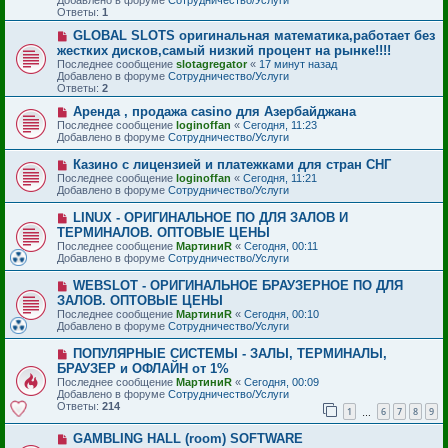
с
е
Ответы:
1
о
о
Н
GLOBAL SLOTS оригинальная математика,работает без
б
о
жестких дисков,самый низкий процент на рынке!!!!
щ
в
е
Последнее сообщение
slotagregator
«
17 минут назад
о
н
Добавлено в форуме
Сотрудничество/Услуги
е
и
Ответы:
2
с
е
о
Н
Аренда , продажа casino для Азербайджана
о
о
Последнее сообщение
loginoffan
«
Сегодня, 11:23
б
в
Добавлено в форуме
Сотрудничество/Услуги
щ
о
е
е
Н
Казино с лицензией и платежками для стран СНГ
н
с
о
и
Последнее сообщение
loginoffan
«
Сегодня, 11:21
о
в
е
Добавлено в форуме
Сотрудничество/Услуги
о
о
б
е
Н
LINUX - ОРИГИНАЛЬНОЕ ПО ДЛЯ ЗАЛОВ И
щ
с
о
е
ТЕРМИНАЛОВ. ОПТОВЫЕ ЦЕНЫ
о
в
н
Последнее сообщение
о
МартиниR
«
Сегодня, 00:11
о
и
Добавлено в форуме
б
Сотрудничество/Услуги
е
е
щ
с
е
Н
WEBSLOT - ОРИГИНАЛЬНОЕ БРАУЗЕРНОЕ ПО ДЛЯ
о
н
о
ЗАЛОВ. ОПТОВЫЕ ЦЕНЫ
о
и
в
б
Последнее сообщение
МартиниR
«
Сегодня, 00:10
е
о
щ
Добавлено в форуме
Сотрудничество/Услуги
е
е
с
н
Н
ПОПУЛЯРНЫЕ СИСТЕМЫ - ЗАЛЫ, ТЕРМИНАЛЫ,
о
и
о
БРАУЗЕР и ОФЛАЙН от 1%
о
е
в
б
Последнее сообщение
МартиниR
«
Сегодня, 00:09
о
щ
Добавлено в форуме
Сотрудничество/Услуги
е
е
Ответы:
214
с
1
6
7
8
9
…
н
о
и
о
Н
GAMBLING HALL (room) SOFTWARE
е
б