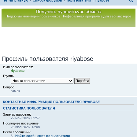
П
На главную
Список форумов
Пользователи
riyabose
о
Получить лучший курс обмена
и
Надежный мониторинг обменников
Реферальная программа для веб-мастеров
с
к
Профиль пользователя riyabose
Имя пользователя:
riyabose
Группы:
Вопрос:
замок
КОНТАКТНАЯ ИНФОРМАЦИЯ ПОЛЬЗОВАТЕЛЯ RIYABOSE
СТАТИСТИКА ПОЛЬЗОВАТЕЛЯ
Зарегистрирован:
22 май 2026, 09:57
Последнее посещение:
23 июл 2026, 13:08
Всего сообщений:
6 |
Найти сообщения пользователя