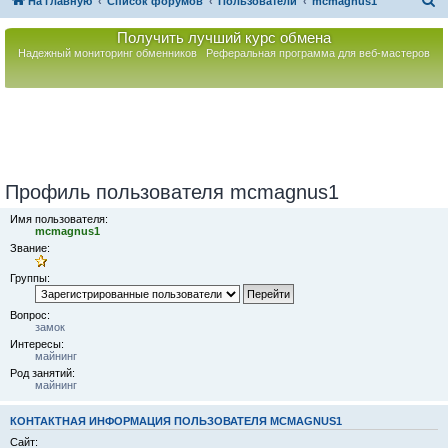
П
На главную
Список форумов
Пользователи
mcmagnus1
о
Получить лучший курс обмена
и
Надежный мониторинг обменников
Реферальная программа для веб-мастеров
с
к
Профиль пользователя mcmagnus1
Имя пользователя:
mcmagnus1
Звание:
Группы:
Вопрос:
замок
Интересы:
майнинг
Род занятий:
майнинг
КОНТАКТНАЯ ИНФОРМАЦИЯ ПОЛЬЗОВАТЕЛЯ MCMAGNUS1
Сайт: