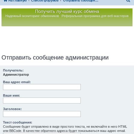
П
На главную
Список форумов
Отправить сообщение администрации
о
Получить лучший курс обмена
и
Надежный мониторинг обменников
Реферальная программа для веб-мастеров
с
к
Отправить сообщение администрации
Получатель:
Администратор
Ваш адрес email:
Ваше имя:
Заголовок:
Текст сообщения:
Сообщение будет отправлено в виде простого текста, не включайте в него HTML
или BBCode. В качестве обратного адреса будет показываться ваш адрес email.