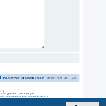
Пользователи
Удалить cookies
Часовой пояс:
UTC+03:00
B.RU
 соблюдением правил Форума!,
 удалено нашими модераторами незаконно
arib.ru
office@rarib.ru