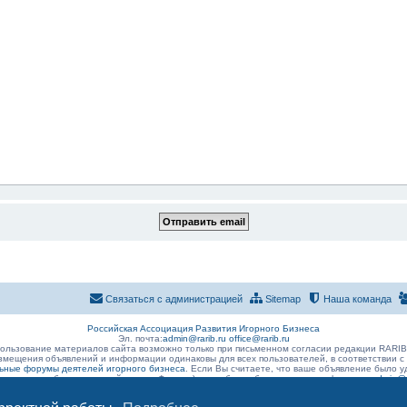
Связаться с администрацией
Sitemap
Наша команда
Российская Ассоциация Развития Игорного Бизнеса
Эл. почта:
admin@rarib.ru
office@rarib.ru
ользование материалов сайта возможно только при письменном согласии редакции RARI
змещения объявлений и информации одинаковы для всех пользователей, в соответствии с
ные форумы деятелей игорного бизнеса
. Если Вы считаете, что ваше объявление было
 размещено без нарушений правил Форума) , просьба сообщить о данном факте на
admin@r