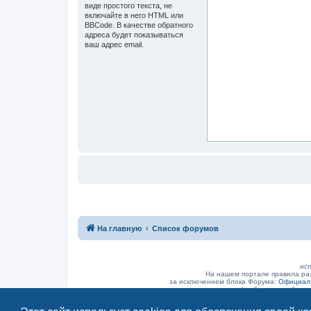
виде простого текста, не
включайте в него HTML или
BBCode. В качестве обратного
адреса будет показываться
ваш адрес email.
На главную
Список форумов
исп
На нашем портале правила ра
за исключением блока Форума:
Официаль
(а объявление было