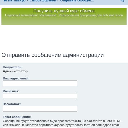
П
На главную
Список форумов
Отправить сообщение администрации
о
Получить лучший курс обмена
и
Надежный мониторинг обменников
Реферальная программа для веб-мастеров
с
к
Отправить сообщение администрации
Получатель:
Администратор
Ваш адрес email:
Ваше имя:
Заголовок:
Текст сообщения:
Сообщение будет отправлено в виде простого текста, не включайте в него HTML
или BBCode. В качестве обратного адреса будет показываться ваш адрес email.