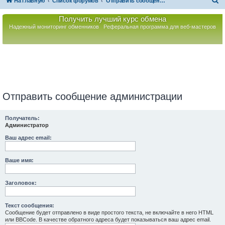
П
На главную
Список форумов
Отправить сообщение администрации
о
Получить лучший курс обмена
и
Надежный мониторинг обменников
Реферальная программа для веб-мастеров
с
к
Отправить сообщение администрации
Получатель:
Администратор
Ваш адрес email:
Ваше имя:
Заголовок:
Текст сообщения:
Сообщение будет отправлено в виде простого текста, не включайте в него HTML
или BBCode. В качестве обратного адреса будет показываться ваш адрес email.