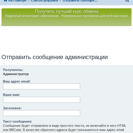
П
На главную
Список форумов
Отправить сообщение администрации
о
Получить лучший курс обмена
и
Надежный мониторинг обменников
Реферальная программа для веб-мастеров
с
к
Отправить сообщение администрации
Получатель:
Администратор
Ваш адрес email:
Ваше имя:
Заголовок:
Текст сообщения:
Сообщение будет отправлено в виде простого текста, не включайте в него HTML
или BBCode. В качестве обратного адреса будет показываться ваш адрес email.