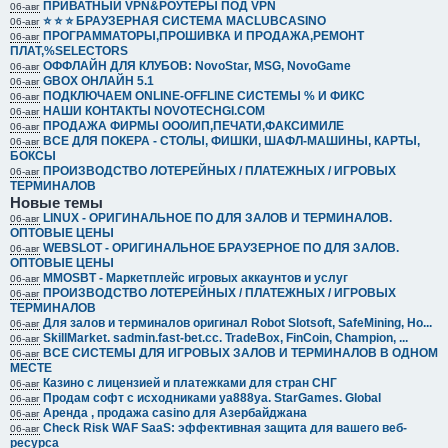
ПРИВАТНЫЙ VPN&РОУТЕРЫ ПОД VPN
06-авг
⭐️ ⭐️ ⭐️ БРАУЗЕРНАЯ СИСТЕМА MACLUBCASINO
06-авг
ПРОГРАММАТОРЫ,ПРОШИВКА И ПРОДАЖА,РЕМОНТ
06-авг
ПЛАТ,%SELECTORS
ОФФЛАЙН ДЛЯ КЛУБОВ: NovoStar, MSG, NovoGame
06-авг
GBOX ОНЛАЙН 5.1
06-авг
ПОДКЛЮЧАЕМ ONLINE-OFFLINE СИСТЕМЫ % И ФИКС
06-авг
НАШИ КОНТАКТЫ NOVOTECHGI.COM
06-авг
ПРОДАЖА ФИРМЫ ООО/ИП,ПЕЧАТИ,ФАКСИМИЛЕ
06-авг
ВСЕ ДЛЯ ПОКЕРА - СТОЛЫ, ФИШКИ, ШАФЛ-МАШИНЫ, КАРТЫ,
06-авг
БОКСЫ
ПРОИЗВОДСТВО ЛОТЕРЕЙНЫХ / ПЛАТЕЖНЫХ / ИГРОВЫХ
06-авг
ТЕРМИНАЛОВ
Новые темы
LINUX - ОРИГИНАЛЬНОЕ ПО ДЛЯ ЗАЛОВ И ТЕРМИНАЛОВ.
06-авг
ОПТОВЫЕ ЦЕНЫ
WEBSLOT - ОРИГИНАЛЬНОЕ БРАУЗЕРНОЕ ПО ДЛЯ ЗАЛОВ.
06-авг
ОПТОВЫЕ ЦЕНЫ
MMOSBT - Маркетплейс игровых аккаунтов и услуг
06-авг
ПРОИЗВОДСТВО ЛОТЕРЕЙНЫХ / ПЛАТЕЖНЫХ / ИГРОВЫХ
06-авг
ТЕРМИНАЛОВ
Для залов и терминалов оригинал Robot Slotsoft, SafeMining, Ho...
06-авг
SkillMarket. sadmin.fast-bet.cc. TradeBox, FinCoin, Champion, ...
06-авг
ВСЕ СИСТЕМЫ ДЛЯ ИГРОВЫХ ЗАЛОВ И ТЕРМИНАЛОВ В ОДНОМ
06-авг
МЕСТЕ
Казино с лицензией и платежками для стран СНГ
06-авг
Продам софт с исходниками ya888ya. StarGames. Global
06-авг
Аренда , продажа casino для Азербайджана
06-авг
Check Risk WAF SaaS: эффективная защита для вашего веб-
06-авг
ресурса