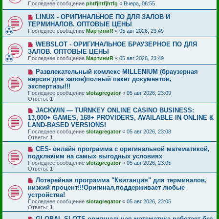
Последнее сообщение
phtfjhtfjhtfg
«
Вчера, 06:55
LINUX - ОРИГИНАЛЬНОЕ ПО ДЛЯ ЗАЛОВ И
ТЕРМИНАЛОВ. ОПТОВЫЕ ЦЕНЫ
Последнее сообщение
МартиниR
«
05 авг 2026, 23:49
WEBSLOT - ОРИГИНАЛЬНОЕ БРАУЗЕРНОЕ ПО ДЛЯ
ЗАЛОВ. ОПТОВЫЕ ЦЕНЫ
Последнее сообщение
МартиниR
«
05 авг 2026, 23:49
Развлекательный комлекс MILLENIUM (браузерная
версия для залов)полный пакет документов,
экспертизы!!!
Последнее сообщение
slotagregator
«
05 авг 2026, 23:09
Ответы:
1
JACKWIN — TURNKEY ONLINE CASINO BUSINESS:
13,000+ GAMES, 168+ PROVIDERS, AVAILABLE IN ONLINE &
LAND-BASED VERSIONS!
Последнее сообщение
slotagregator
«
05 авг 2026, 23:08
Ответы:
1
CES- онлайн программа с оригинальной математикой,
подключим на самых выгодных условиях
Последнее сообщение
slotagregator
«
05 авг 2026, 23:05
Ответы:
1
Лотерейная программа "Квитанция" для терминалов,
низкий процент!!!Оригинал,поддерживает любые
устройства!
Последнее сообщение
slotagregator
«
05 авг 2026, 23:05
Ответы:
1
GLOBAL SLOTS оригинальная математика,работает без