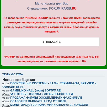
Мы открыты для Вас
С уважением, FORUM.RARIB.
RU
По требованию РОСКОМНАДЗОР на Cайте и Форуме RARIB запрещается
размещать информацию виртуальных игорных заведений, онлайн-
казино, осуществляющих доступ к азартным играм, пропаганда данных
заведений.
► ПОКАЗАТЬ
«РАРИБ» не занимается организацией и проведением азартных игр. Вся
информация носит ознакомительный характер. 18+
ТЕМЫ ФОРУМА
Новые сообщения
ПОПУЛЯРНЫЕ СИСТЕМЫ - ЗАЛЫ, ТЕРМИНАЛЫ, БРАУЗЕР и
06-авг
ОФЛАЙН от 1%
GAMBLING HALL (room) SOFTWARE
06-авг
💎 ГОТОВЫЕ ФИРМЫ и ИП КЫРГЫЗСТАН 💎
06-авг
ПРОДАЖА ФИРМЫ ООО/ИП,ПЕЧАТИ,ФАКСИМИЛЕ
06-авг
ОСАГО БЕЗ ВЫПЛАТ НА ГОД ОТ 2000Р.
06-авг
МОНИТОРЫ С ПЛАТАМИ, МИНИАППАРАТЫ, КОНСОЛИ
06-авг