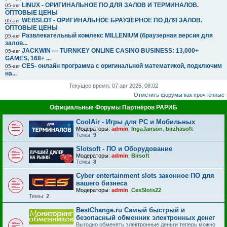
LINUX - ОРИГИНАЛЬНОЕ ПО ДЛЯ ЗАЛОВ И ТЕРМИНАЛОВ.
05-авг
ОПТОВЫЕ ЦЕНЫ
WEBSLOT - ОРИГИНАЛЬНОЕ БРАУЗЕРНОЕ ПО ДЛЯ ЗАЛОВ.
05-авг
ОПТОВЫЕ ЦЕНЫ
Развлекательный комлекс MILLENIUM (браузерная версия для
05-авг
залов...
JACKWIN — TURNKEY ONLINE CASINO BUSINESS: 13,000+
05-авг
GAMES, 168+ ...
CES- онлайн программа с оригинальной математикой, подключим
05-авг
на...
Текущее время: 07 авг 2026, 08:02
Отметить форумы как прочтённые
Официальные Форумы Партнёров РАРИБ
CoolAir - Игры для PC и Мобильных
Модераторы:
admin
,
IngaJanson
,
birzhasoft
Темы:
9
Slotsoft - ПО и Оборудование
Модераторы:
admin
,
Birsoft
Темы:
8
Cyber entertainment slots законное ПО для
вашего бизнеса
Модераторы:
admin
,
CesSlots22
Темы:
2
BestChange.ru Самый быстрый и
безопасный обменник электронных денег
Выгодно обменять электронные деньги теперь можно