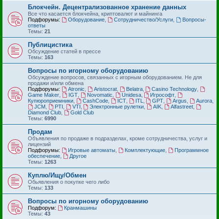
Блокчейн. Децентрализованное хранение данных
Все что касается блокчейна, криптовалют и майнинга
Подфорумы:
Оборудование
,
Сотрудничество/Услуги
,
Вопросы-
ответы
Темы:
21
Публицистика
Обсуждение статей в прессе
Темы:
163
Вопросы по игорному оборудованию
Обсуждение вопросов, связанных с игорным оборудованием. Не для
продажи и/или обмена
Подфорумы:
Atronic
,
Aristocrat
,
Belatra
,
Casino Technology
,
Game Maker
,
IGT
,
Novomatic
,
Unidesa
,
Игрософт
,
Купюроприемники
,
CashCode
,
ICT
,
ITL
,
GPT
,
Argus
,
Aurora
,
JCM
,
PTI
,
VTI
,
Электронные рулетки
,
AIK
,
Alfastreet
,
Diamond Club
,
Gold Club
Темы:
6990
Продам
Объявления по продаже в подразделах, кроме сотрудничества, услуг и
лицензий
Подфорумы:
Игровые автоматы
,
Комплектующие
,
Программное
обеспечение
,
Другое
Темы:
1263
Куплю/Ищу/Обмен
Обьявления о покупке чего либо
Темы:
133
Вопросы по игорному оборудованию
Подфорум:
Кранмашины
Темы:
43