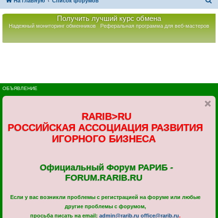
П
На главную
Список форумов
о
Получить лучший курс обмена
и
Надежный мониторинг обменников
Реферальная программа для веб-мастеров
с
к
ОБЪЯВЛЕНИЕ
RARIB>RU
РОССИЙСКАЯ АССОЦИАЦИЯ РАЗВИТИЯ
ИГОРНОГО БИЗНЕСА
Официальный Форум РАРИБ -
FORUM.RARIB.RU
Если у вас возникли проблемы с регистрацией на форуме или любые
другие проблемы с форумом,
просьба писать на email:
admin@rarib.ru
office@rarib.ru
.