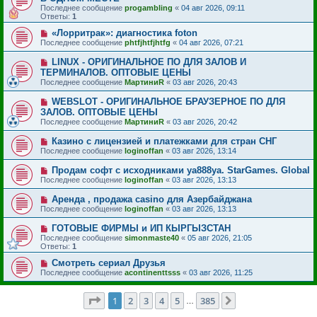
Последнее сообщение
progambling
«
04 авг 2026, 09:11
Ответы:
1
«Лорритрак»: диагностика foton
Последнее сообщение
phtfjhtfjhtfg
«
04 авг 2026, 07:21
LINUX - ОРИГИНАЛЬНОЕ ПО ДЛЯ ЗАЛОВ И
ТЕРМИНАЛОВ. ОПТОВЫЕ ЦЕНЫ
Последнее сообщение
МартиниR
«
03 авг 2026, 20:43
WEBSLOT - ОРИГИНАЛЬНОЕ БРАУЗЕРНОЕ ПО ДЛЯ
ЗАЛОВ. ОПТОВЫЕ ЦЕНЫ
Последнее сообщение
МартиниR
«
03 авг 2026, 20:42
Казино с лицензией и платежками для стран СНГ
Последнее сообщение
loginoffan
«
03 авг 2026, 13:14
Продам софт с исходниками ya888ya. StarGames. Global
Последнее сообщение
loginoffan
«
03 авг 2026, 13:13
Аренда , продажа casino для Азербайджана
Последнее сообщение
loginoffan
«
03 авг 2026, 13:13
ГОТОВЫЕ ФИРМЫ и ИП КЫРГЫЗСТАН
Последнее сообщение
simonmaste40
«
05 авг 2026, 21:05
Ответы:
1
Смотреть сериал Друзья
Последнее сообщение
acontinenttsss
«
03 авг 2026, 11:25
Страница
1
из
385
1
2
3
4
5
385
След.
…