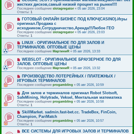
жестких дисков,самый низкий процент на рынке!!!!
Последнее сообщение
slotagregator
«
05 авг 2026, 23:04
Ответы:
1
ГОТОВЫЙ ОНЛАЙН БИЗНЕС ПОД КЛЮЧ(CASINO).Игры
оригинал.Продажа с
исходником,Сотрудничество,Аренда!!!Любое ГЕО
Последнее сообщение
slotagregator
«
05 авг 2026, 23:03
Ответы:
1
LINUX - ОРИГИНАЛЬНОЕ ПО ДЛЯ ЗАЛОВ И
ТЕРМИНАЛОВ. ОПТОВЫЕ ЦЕНЫ
Последнее сообщение
МартиниR
«
05 авг 2026, 13:33
WEBSLOT - ОРИГИНАЛЬНОЕ БРАУЗЕРНОЕ ПО ДЛЯ
ЗАЛОВ. ОПТОВЫЕ ЦЕНЫ
Последнее сообщение
МартиниR
«
05 авг 2026, 13:32
ПРОИЗВОДСТВО ЛОТЕРЕЙНЫХ / ПЛАТЕЖНЫХ /
ИГРОВЫХ ТЕРМИНАЛОВ
Последнее сообщение
progambling
«
05 авг 2026, 10:59
Для залов и терминалов оригинал Robot Slotsoft,
SafeMining, Holytrade, Veksel, Ментальная математика
Последнее сообщение
progambling
«
05 авг 2026, 10:58
Ответы:
1
SkillMarket. sadmin.fast-bet.cc. TradeBox, FinCoin,
Champion, PariMatch
Последнее сообщение
progambling
«
05 авг 2026, 10:57
Ответы:
1
ВСЕ СИСТЕМЫ ДЛЯ ИГРОВЫХ ЗАЛОВ И ТЕРМИНАЛОВ