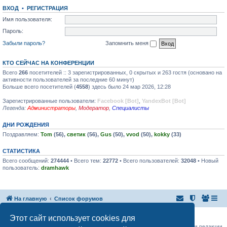
ВХОД
•
РЕГИСТРАЦИЯ
Имя пользователя:
Пароль:
Забыли пароль?
Запомнить меня
КТО СЕЙЧАС НА КОНФЕРЕНЦИИ
Всего
266
посетителей :: 3 зарегистрированных, 0 скрытых и 263 гостя (основано на
активности пользователей за последние 60 минут)
Больше всего посетителей (
4558
) здесь было 24 мар 2026, 12:28
Зарегистрированные пользователи:
Facebook [Bot]
,
YandexBot [Bot]
Легенда:
Администраторы
,
Модератор
,
Специалисты
ДНИ РОЖДЕНИЯ
Поздравляем:
Tom
(56),
светик
(56),
Gus
(50),
vvod
(50),
kokky
(33)
СТАТИСТИКА
Всего сообщений:
274444
• Всего тем:
22772
• Всего пользователей:
32048
• Новый
пользователь:
dramhawk
На главную
Список форумов
Российская Ассоциация Развития Игорного Бизнеса
Этот сайт использует cookies для
Эл. почта:
admin@rarib.ru
office@rarib.ru
использование материалов сайта возможно только при письменном согласии редакции