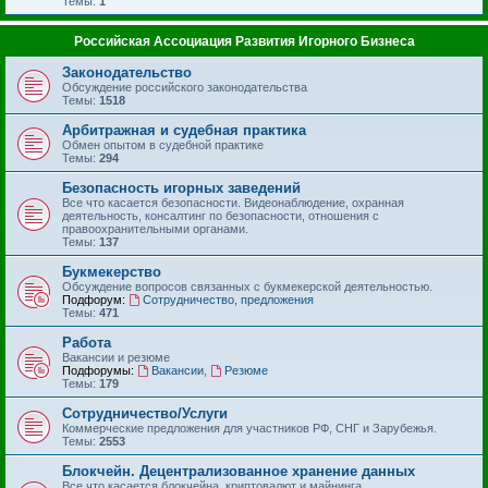
Темы:
1
Российская Ассоциация Развития Игорного Бизнеса
Законодательство
Обсуждение российского законодательства
Темы:
1518
Арбитражная и судебная практика
Обмен опытом в судебной практике
Темы:
294
Безопасность игорных заведений
Все что касается безопасности. Видеонаблюдение, охранная
деятельность, консалтинг по безопасности, отношения с
правоохранительными органами.
Темы:
137
Букмекерство
Обсуждение вопросов связанных с букмекерской деятельностью.
Подфорум:
Сотрудничество, предложения
Темы:
471
Работа
Вакансии и резюме
Подфорумы:
Вакансии
,
Резюме
Темы:
179
Сотрудничество/Услуги
Коммерческие предложения для участников РФ, СНГ и Зарубежья.
Темы:
2553
Блокчейн. Децентрализованное хранение данных
Все что касается блокчейна, криптовалют и майнинга