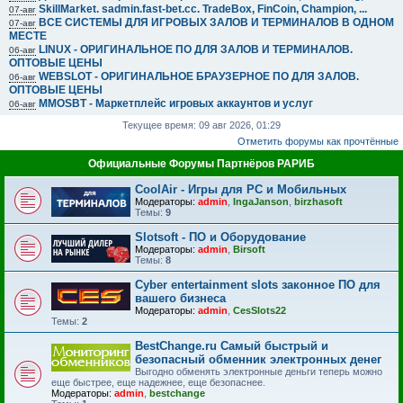
SkillMarket. sadmin.fast-bet.cc. TradeBox, FinCoin, Champion, ...
07-авг
ВСЕ СИСТЕМЫ ДЛЯ ИГРОВЫХ ЗАЛОВ И ТЕРМИНАЛОВ В ОДНОМ
07-авг
МЕСТЕ
LINUX - ОРИГИНАЛЬНОЕ ПО ДЛЯ ЗАЛОВ И ТЕРМИНАЛОВ.
06-авг
ОПТОВЫЕ ЦЕНЫ
WEBSLOT - ОРИГИНАЛЬНОЕ БРАУЗЕРНОЕ ПО ДЛЯ ЗАЛОВ.
06-авг
ОПТОВЫЕ ЦЕНЫ
MMOSBT - Маркетплейс игровых аккаунтов и услуг
06-авг
Текущее время: 09 авг 2026, 01:29
Отметить форумы как прочтённые
Официальные Форумы Партнёров РАРИБ
CoolAir - Игры для PC и Мобильных
Модераторы:
admin
,
IngaJanson
,
birzhasoft
Темы:
9
Slotsoft - ПО и Оборудование
Модераторы:
admin
,
Birsoft
Темы:
8
Cyber entertainment slots законное ПО для
вашего бизнеса
Модераторы:
admin
,
CesSlots22
Темы:
2
BestChange.ru Самый быстрый и
безопасный обменник электронных денег
Выгодно обменять электронные деньги теперь можно
еще быстрее, еще надежнее, еще безопаснее.
Модераторы:
admin
,
bestchange