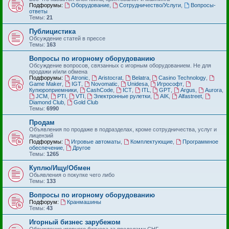
Подфорумы:
Оборудование
,
Сотрудничество/Услуги
,
Вопросы-
ответы
Темы:
21
Публицистика
Обсуждение статей в прессе
Темы:
163
Вопросы по игорному оборудованию
Обсуждение вопросов, связанных с игорным оборудованием. Не для
продажи и/или обмена
Подфорумы:
Atronic
,
Aristocrat
,
Belatra
,
Casino Technology
,
Game Maker
,
IGT
,
Novomatic
,
Unidesa
,
Игрософт
,
Купюроприемники
,
CashCode
,
ICT
,
ITL
,
GPT
,
Argus
,
Aurora
,
JCM
,
PTI
,
VTI
,
Электронные рулетки
,
AIK
,
Alfastreet
,
Diamond Club
,
Gold Club
Темы:
6990
Продам
Объявления по продаже в подразделах, кроме сотрудничества, услуг и
лицензий
Подфорумы:
Игровые автоматы
,
Комплектующие
,
Программное
обеспечение
,
Другое
Темы:
1265
Куплю/Ищу/Обмен
Обьявления о покупке чего либо
Темы:
133
Вопросы по игорному оборудованию
Подфорум:
Кранмашины
Темы:
43
Игорный бизнес зарубежом
Обсуждение игорного бизнеса за пределами СНГ