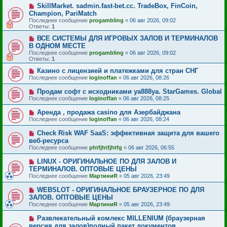
SkillMarket. sadmin.fast-bet.cc. TradeBox, FinCoin,
Champion, PariMatch
Последнее сообщение
progambling
«
06 авг 2026, 09:02
Ответы:
1
ВСЕ СИСТЕМЫ ДЛЯ ИГРОВЫХ ЗАЛОВ И ТЕРМИНАЛОВ
В ОДНОМ МЕСТЕ
Последнее сообщение
progambling
«
06 авг 2026, 09:02
Ответы:
1
Казино с лицензией и платежками для стран СНГ
Последнее сообщение
loginoffan
«
06 авг 2026, 08:26
Продам софт с исходниками ya888ya. StarGames. Global
Последнее сообщение
loginoffan
«
06 авг 2026, 08:25
Аренда , продажа casino для Азербайджана
Последнее сообщение
loginoffan
«
06 авг 2026, 08:24
Check Risk WAF SaaS: эффективная защита для вашего
веб-ресурса
Последнее сообщение
phtfjhtfjhtfg
«
06 авг 2026, 06:55
LINUX - ОРИГИНАЛЬНОЕ ПО ДЛЯ ЗАЛОВ И
ТЕРМИНАЛОВ. ОПТОВЫЕ ЦЕНЫ
Последнее сообщение
МартиниR
«
05 авг 2026, 23:49
WEBSLOT - ОРИГИНАЛЬНОЕ БРАУЗЕРНОЕ ПО ДЛЯ
ЗАЛОВ. ОПТОВЫЕ ЦЕНЫ
Последнее сообщение
МартиниR
«
05 авг 2026, 23:49
Развлекательный комлекс MILLENIUM (браузерная
версия для залов)полный пакет документов,