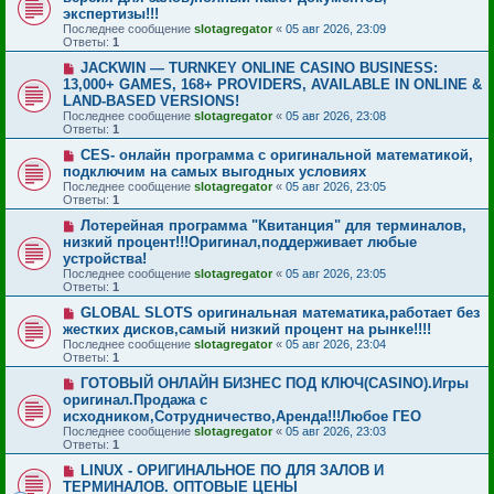
экспертизы!!!
Последнее сообщение
slotagregator
«
05 авг 2026, 23:09
Ответы:
1
JACKWIN — TURNKEY ONLINE CASINO BUSINESS:
13,000+ GAMES, 168+ PROVIDERS, AVAILABLE IN ONLINE &
LAND-BASED VERSIONS!
Последнее сообщение
slotagregator
«
05 авг 2026, 23:08
Ответы:
1
CES- онлайн программа с оригинальной математикой,
подключим на самых выгодных условиях
Последнее сообщение
slotagregator
«
05 авг 2026, 23:05
Ответы:
1
Лотерейная программа "Квитанция" для терминалов,
низкий процент!!!Оригинал,поддерживает любые
устройства!
Последнее сообщение
slotagregator
«
05 авг 2026, 23:05
Ответы:
1
GLOBAL SLOTS оригинальная математика,работает без
жестких дисков,самый низкий процент на рынке!!!!
Последнее сообщение
slotagregator
«
05 авг 2026, 23:04
Ответы:
1
ГОТОВЫЙ ОНЛАЙН БИЗНЕС ПОД КЛЮЧ(CASINO).Игры
оригинал.Продажа с
исходником,Сотрудничество,Аренда!!!Любое ГЕО
Последнее сообщение
slotagregator
«
05 авг 2026, 23:03
Ответы:
1
LINUX - ОРИГИНАЛЬНОЕ ПО ДЛЯ ЗАЛОВ И
ТЕРМИНАЛОВ. ОПТОВЫЕ ЦЕНЫ