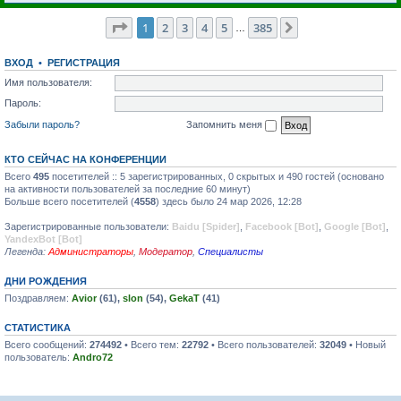
Страница
1
из
385
1
2
3
4
5
385
След.
…
ВХОД
•
РЕГИСТРАЦИЯ
Имя пользователя:
Пароль:
Забыли пароль?
Запомнить меня
КТО СЕЙЧАС НА КОНФЕРЕНЦИИ
Всего
495
посетителей :: 5 зарегистрированных, 0 скрытых и 490 гостей (основано
на активности пользователей за последние 60 минут)
Больше всего посетителей (
4558
) здесь было 24 мар 2026, 12:28
Зарегистрированные пользователи:
Baidu [Spider]
,
Facebook [Bot]
,
Google [Bot]
,
YandexBot [Bot]
Легенда:
Администраторы
,
Модератор
,
Специалисты
ДНИ РОЖДЕНИЯ
Поздравляем:
Avior
(61),
slon
(54),
GekaT
(41)
СТАТИСТИКА
Всего сообщений:
274492
• Всего тем:
22792
• Всего пользователей:
32049
• Новый
пользователь:
Andro72