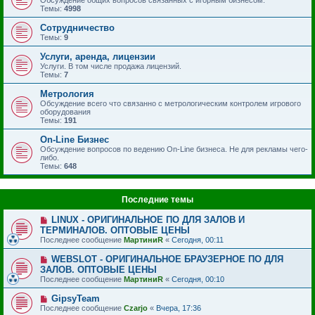
Темы:
4998
Сотрудничество
Темы:
9
Услуги, аренда, лицензии
Услуги. В том числе продажа лицензий.
Темы:
7
Метрология
Обсуждение всего что связанно с метрологическим контролем игрового
оборудования
Темы:
191
On-Line Бизнес
Обсуждение вопросов по ведению On-Line бизнеса. Не для рекламы чего-
либо.
Темы:
648
Последние темы
LINUX - ОРИГИНАЛЬНОЕ ПО ДЛЯ ЗАЛОВ И
ТЕРМИНАЛОВ. ОПТОВЫЕ ЦЕНЫ
Последнее сообщение
МартиниR
«
Сегодня, 00:11
WEBSLOT - ОРИГИНАЛЬНОЕ БРАУЗЕРНОЕ ПО ДЛЯ
ЗАЛОВ. ОПТОВЫЕ ЦЕНЫ
Последнее сообщение
МартиниR
«
Сегодня, 00:10
GipsyTeam
Последнее сообщение
Czarjo
«
Вчера, 17:36