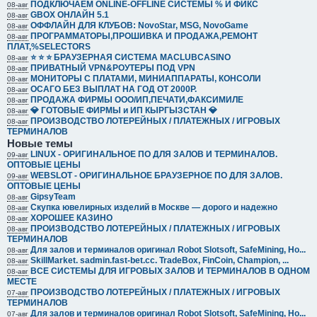
ПОДКЛЮЧАЕМ ONLINE-OFFLINE СИСТЕМЫ % И ФИКС
08-авг
GBOX ОНЛАЙН 5.1
08-авг
ОФФЛАЙН ДЛЯ КЛУБОВ: NovoStar, MSG, NovoGame
08-авг
ПРОГРАММАТОРЫ,ПРОШИВКА И ПРОДАЖА,РЕМОНТ
08-авг
ПЛАТ,%SELECTORS
⭐️ ⭐️ ⭐️ БРАУЗЕРНАЯ СИСТЕМА MACLUBCASINO
08-авг
ПРИВАТНЫЙ VPN&РОУТЕРЫ ПОД VPN
08-авг
МОНИТОРЫ С ПЛАТАМИ, МИНИАППАРАТЫ, КОНСОЛИ
08-авг
ОСАГО БЕЗ ВЫПЛАТ НА ГОД ОТ 2000Р.
08-авг
ПРОДАЖА ФИРМЫ ООО/ИП,ПЕЧАТИ,ФАКСИМИЛЕ
08-авг
💎 ГОТОВЫЕ ФИРМЫ и ИП КЫРГЫЗСТАН 💎
08-авг
ПРОИЗВОДСТВО ЛОТЕРЕЙНЫХ / ПЛАТЕЖНЫХ / ИГРОВЫХ
08-авг
ТЕРМИНАЛОВ
Новые темы
LINUX - ОРИГИНАЛЬНОЕ ПО ДЛЯ ЗАЛОВ И ТЕРМИНАЛОВ.
09-авг
ОПТОВЫЕ ЦЕНЫ
WEBSLOT - ОРИГИНАЛЬНОЕ БРАУЗЕРНОЕ ПО ДЛЯ ЗАЛОВ.
09-авг
ОПТОВЫЕ ЦЕНЫ
GipsyTeam
08-авг
Скупка ювелирных изделий в Москве — дорого и надежно
08-авг
ХОРОШЕЕ КАЗИНО
08-авг
ПРОИЗВОДСТВО ЛОТЕРЕЙНЫХ / ПЛАТЕЖНЫХ / ИГРОВЫХ
08-авг
ТЕРМИНАЛОВ
Для залов и терминалов оригинал Robot Slotsoft, SafeMining, Ho...
08-авг
SkillMarket. sadmin.fast-bet.cc. TradeBox, FinCoin, Champion, ...
08-авг
ВСЕ СИСТЕМЫ ДЛЯ ИГРОВЫХ ЗАЛОВ И ТЕРМИНАЛОВ В ОДНОМ
08-авг
МЕСТЕ
ПРОИЗВОДСТВО ЛОТЕРЕЙНЫХ / ПЛАТЕЖНЫХ / ИГРОВЫХ
07-авг
ТЕРМИНАЛОВ
Для залов и терминалов оригинал Robot Slotsoft, SafeMining, Ho...
07-авг