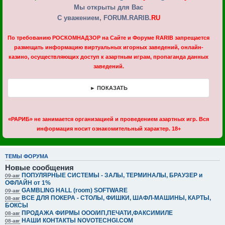
Мы открыты для Вас
С уважением, FORUM.RARIB.
RU
По требованию РОСКОМНАДЗОР на Cайте и Форуме RARIB запрещается
размещать информацию виртуальных игорных заведений, онлайн-
казино, осуществляющих доступ к азартным играм, пропаганда данных
заведений.
► ПОКАЗАТЬ
«РАРИБ» не занимается организацией и проведением азартных игр. Вся
информация носит ознакомительный характер. 18+
ТЕМЫ ФОРУМА
Новые сообщения
ПОПУЛЯРНЫЕ СИСТЕМЫ - ЗАЛЫ, ТЕРМИНАЛЫ, БРАУЗЕР и
09-авг
ОФЛАЙН от 1%
GAMBLING HALL (room) SOFTWARE
09-авг
ВСЕ ДЛЯ ПОКЕРА - СТОЛЫ, ФИШКИ, ШАФЛ-МАШИНЫ, КАРТЫ,
08-авг
БОКСЫ
ПРОДАЖА ФИРМЫ ООО/ИП,ПЕЧАТИ,ФАКСИМИЛЕ
08-авг
НАШИ КОНТАКТЫ NOVOTECHGI.COM
08-авг