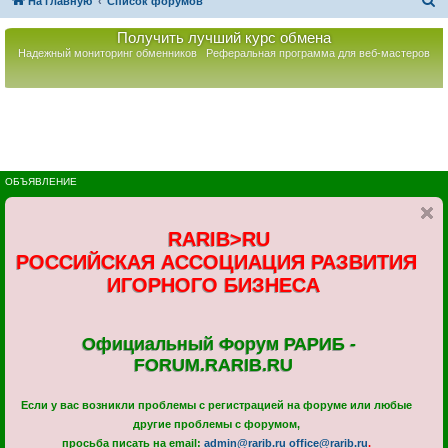
П
На главную
Список форумов
о
Получить лучший курс обмена
и
Надежный мониторинг обменников
Реферальная программа для веб-мастеров
с
к
ОБЪЯВЛЕНИЕ
RARIB>RU
РОССИЙСКАЯ АССОЦИАЦИЯ РАЗВИТИЯ
ИГОРНОГО БИЗНЕСА
Официальный Форум РАРИБ -
FORUM.RARIB.RU
Если у вас возникли проблемы с регистрацией на форуме или любые
другие проблемы с форумом,
просьба писать на email:
admin@rarib.ru
office@rarib.ru
.