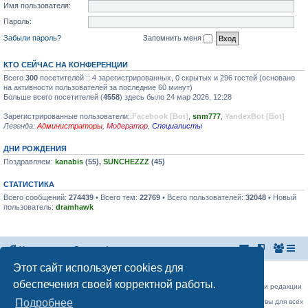
Имя пользователя:
Пароль:
Забыли пароль?
Запомнить меня
КТО СЕЙЧАС НА КОНФЕРЕНЦИИ
Всего
300
посетителей :: 4 зарегистрированных, 0 скрытых и 296 гостей (основано
на активности пользователей за последние 60 минут)
Больше всего посетителей (
4558
) здесь было 24 мар 2026, 12:28
Зарегистрированные пользователи:
Facebook [Bot]
,
snm777
,
YandexBot [Bot]
Легенда:
Администраторы
,
Модератор
,
Специалисты
ДНИ РОЖДЕНИЯ
Поздравляем:
kanabis
(55),
SUNCHEZZZ
(45)
СТАТИСТИКА
Всего сообщений:
274439
• Всего тем:
22769
• Всего пользователей:
32048
• Новый
пользователь:
dramhawk
На главную
Список форумов
Этот сайт использует cookies для
Российская Ассоциация Развития Игорного Бизнеса
Эл. почта:
admin@rarib.ru
office@rarib.ru
обеспечения своей корректной работы.
использование материалов сайта возможно только при письменном согласии редакции
RARIB.RU
Подробнее
На нашем портале правила размещения объявлений и информации одинаковы для всех