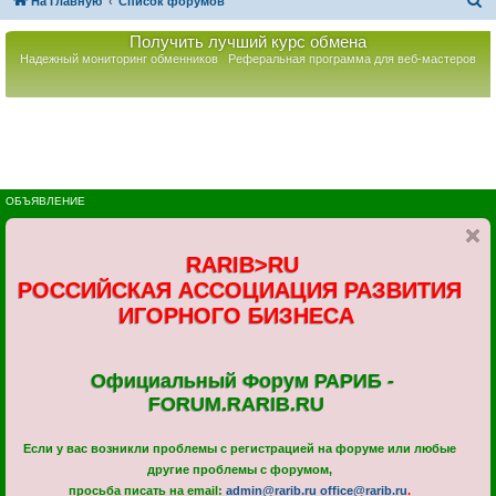
П
На главную
Список форумов
о
Получить лучший курс обмена
и
Надежный мониторинг обменников
Реферальная программа для веб-мастеров
с
к
ОБЪЯВЛЕНИЕ
RARIB>RU
РОССИЙСКАЯ АССОЦИАЦИЯ РАЗВИТИЯ
ИГОРНОГО БИЗНЕСА
Официальный Форум РАРИБ -
FORUM.RARIB.RU
Если у вас возникли проблемы с регистрацией на форуме или любые
другие проблемы с форумом,
просьба писать на email:
admin@rarib.ru
office@rarib.ru
.