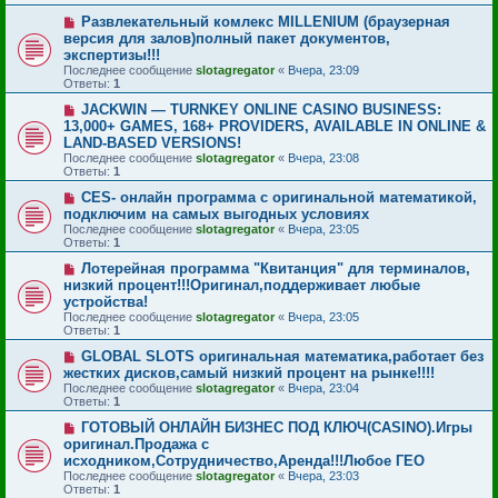
Развлекательный комлекс MILLENIUM (браузерная
версия для залов)полный пакет документов,
экспертизы!!!
Последнее сообщение
slotagregator
«
Вчера, 23:09
Ответы:
1
JACKWIN — TURNKEY ONLINE CASINO BUSINESS:
13,000+ GAMES, 168+ PROVIDERS, AVAILABLE IN ONLINE &
LAND-BASED VERSIONS!
Последнее сообщение
slotagregator
«
Вчера, 23:08
Ответы:
1
CES- онлайн программа с оригинальной математикой,
подключим на самых выгодных условиях
Последнее сообщение
slotagregator
«
Вчера, 23:05
Ответы:
1
Лотерейная программа "Квитанция" для терминалов,
низкий процент!!!Оригинал,поддерживает любые
устройства!
Последнее сообщение
slotagregator
«
Вчера, 23:05
Ответы:
1
GLOBAL SLOTS оригинальная математика,работает без
жестких дисков,самый низкий процент на рынке!!!!
Последнее сообщение
slotagregator
«
Вчера, 23:04
Ответы:
1
ГОТОВЫЙ ОНЛАЙН БИЗНЕС ПОД КЛЮЧ(CASINO).Игры
оригинал.Продажа с
исходником,Сотрудничество,Аренда!!!Любое ГЕО
Последнее сообщение
slotagregator
«
Вчера, 23:03
Ответы:
1