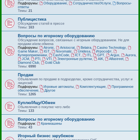
Подфорумы:
Оборудование
,
Сотрудничество/Услуги
,
Вопросы-
ответы
Темы:
21
Публицистика
Обсуждение статей в прессе
Темы:
163
Вопросы по игорному оборудованию
Обсуждение вопросов, связанных с игорным оборудованием. Не для
продажи и/или обмена
Подфорумы:
Atronic
,
Aristocrat
,
Belatra
,
Casino Technology
,
Game Maker
,
IGT
,
Novomatic
,
Unidesa
,
Игрософт
,
Купюроприемники
,
CashCode
,
ICT
,
ITL
,
GPT
,
Argus
,
Aurora
,
JCM
,
PTI
,
VTI
,
Электронные рулетки
,
AIK
,
Alfastreet
,
Diamond Club
,
Gold Club
Темы:
6990
Продам
Объявления по продаже в подразделах, кроме сотрудничества, услуг и
лицензий
Подфорумы:
Игровые автоматы
,
Комплектующие
,
Программное
обеспечение
,
Другое
Темы:
1265
Куплю/Ищу/Обмен
Обьявления о покупке чего либо
Темы:
133
Вопросы по игорному оборудованию
Подфорум:
Кранмашины
Темы:
43
Игорный бизнес зарубежом
Обсуждение игорного бизнеса за пределами СНГ