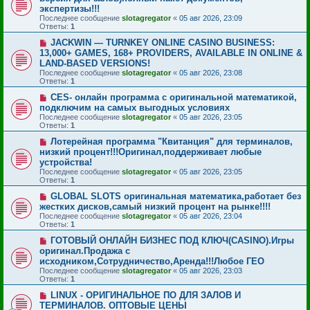
экспертизы!!!
Последнее сообщение
slotagregator
«
05 авг 2026, 23:09
Ответы:
1
JACKWIN — TURNKEY ONLINE CASINO BUSINESS:
13,000+ GAMES, 168+ PROVIDERS, AVAILABLE IN ONLINE &
LAND-BASED VERSIONS!
Последнее сообщение
slotagregator
«
05 авг 2026, 23:08
Ответы:
1
CES- онлайн программа с оригинальной математикой,
подключим на самых выгодных условиях
Последнее сообщение
slotagregator
«
05 авг 2026, 23:05
Ответы:
1
Лотерейная программа "Квитанция" для терминалов,
низкий процент!!!Оригинал,поддерживает любые
устройства!
Последнее сообщение
slotagregator
«
05 авг 2026, 23:05
Ответы:
1
GLOBAL SLOTS оригинальная математика,работает без
жестких дисков,самый низкий процент на рынке!!!!
Последнее сообщение
slotagregator
«
05 авг 2026, 23:04
Ответы:
1
ГОТОВЫЙ ОНЛАЙН БИЗНЕС ПОД КЛЮЧ(CASINO).Игры
оригинал.Продажа с
исходником,Сотрудничество,Аренда!!!Любое ГЕО
Последнее сообщение
slotagregator
«
05 авг 2026, 23:03
Ответы:
1
LINUX - ОРИГИНАЛЬНОЕ ПО ДЛЯ ЗАЛОВ И
ТЕРМИНАЛОВ. ОПТОВЫЕ ЦЕНЫ