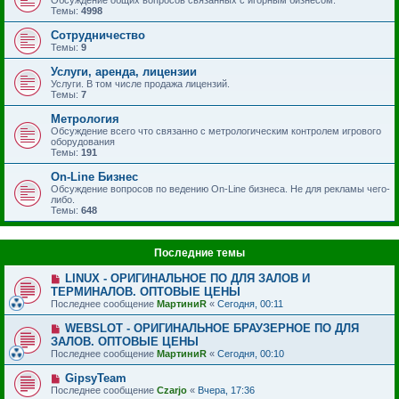
Темы:
4998
Сотрудничество
Темы:
9
Услуги, аренда, лицензии
Услуги. В том числе продажа лицензий.
Темы:
7
Метрология
Обсуждение всего что связанно с метрологическим контролем игрового
оборудования
Темы:
191
On-Line Бизнес
Обсуждение вопросов по ведению On-Line бизнеса. Не для рекламы чего-
либо.
Темы:
648
Последние темы
LINUX - ОРИГИНАЛЬНОЕ ПО ДЛЯ ЗАЛОВ И
ТЕРМИНАЛОВ. ОПТОВЫЕ ЦЕНЫ
Последнее сообщение
МартиниR
«
Сегодня, 00:11
WEBSLOT - ОРИГИНАЛЬНОЕ БРАУЗЕРНОЕ ПО ДЛЯ
ЗАЛОВ. ОПТОВЫЕ ЦЕНЫ
Последнее сообщение
МартиниR
«
Сегодня, 00:10
GipsyTeam
Последнее сообщение
Czarjo
«
Вчера, 17:36