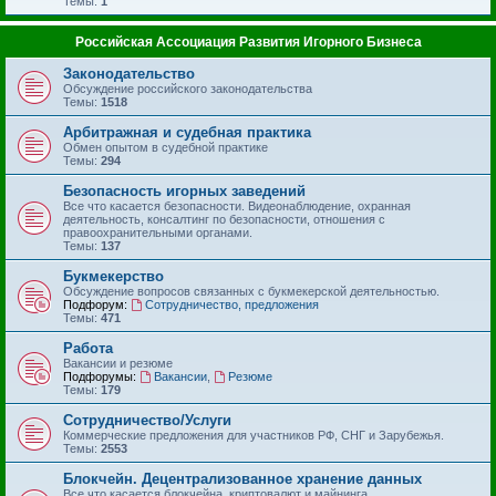
Темы:
1
Российская Ассоциация Развития Игорного Бизнеса
Законодательство
Обсуждение российского законодательства
Темы:
1518
Арбитражная и судебная практика
Обмен опытом в судебной практике
Темы:
294
Безопасность игорных заведений
Все что касается безопасности. Видеонаблюдение, охранная
деятельность, консалтинг по безопасности, отношения с
правоохранительными органами.
Темы:
137
Букмекерство
Обсуждение вопросов связанных с букмекерской деятельностью.
Подфорум:
Сотрудничество, предложения
Темы:
471
Работа
Вакансии и резюме
Подфорумы:
Вакансии
,
Резюме
Темы:
179
Сотрудничество/Услуги
Коммерческие предложения для участников РФ, СНГ и Зарубежья.
Темы:
2553
Блокчейн. Децентрализованное хранение данных
Все что касается блокчейна, криптовалют и майнинга