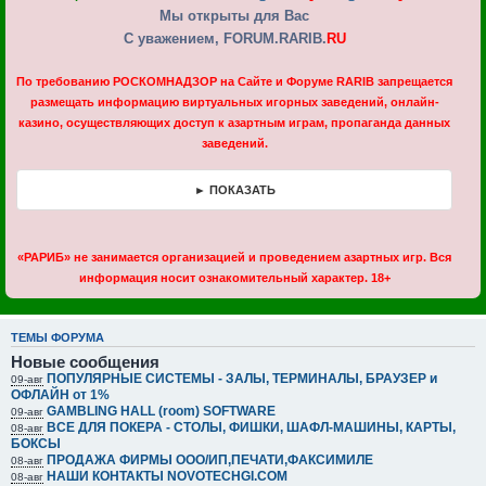
Мы открыты для Вас
С уважением, FORUM.RARIB.
RU
По требованию РОСКОМНАДЗОР на Cайте и Форуме RARIB запрещается
размещать информацию виртуальных игорных заведений, онлайн-
казино, осуществляющих доступ к азартным играм, пропаганда данных
заведений.
► ПОКАЗАТЬ
«РАРИБ» не занимается организацией и проведением азартных игр. Вся
информация носит ознакомительный характер. 18+
ТЕМЫ ФОРУМА
Новые сообщения
ПОПУЛЯРНЫЕ СИСТЕМЫ - ЗАЛЫ, ТЕРМИНАЛЫ, БРАУЗЕР и
09-авг
ОФЛАЙН от 1%
GAMBLING HALL (room) SOFTWARE
09-авг
ВСЕ ДЛЯ ПОКЕРА - СТОЛЫ, ФИШКИ, ШАФЛ-МАШИНЫ, КАРТЫ,
08-авг
БОКСЫ
ПРОДАЖА ФИРМЫ ООО/ИП,ПЕЧАТИ,ФАКСИМИЛЕ
08-авг
НАШИ КОНТАКТЫ NOVOTECHGI.COM
08-авг