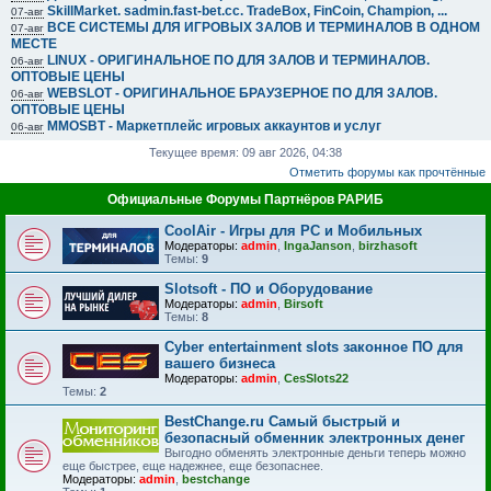
SkillMarket. sadmin.fast-bet.cc. TradeBox, FinCoin, Champion, ...
07-авг
ВСЕ СИСТЕМЫ ДЛЯ ИГРОВЫХ ЗАЛОВ И ТЕРМИНАЛОВ В ОДНОМ
07-авг
МЕСТЕ
LINUX - ОРИГИНАЛЬНОЕ ПО ДЛЯ ЗАЛОВ И ТЕРМИНАЛОВ.
06-авг
ОПТОВЫЕ ЦЕНЫ
WEBSLOT - ОРИГИНАЛЬНОЕ БРАУЗЕРНОЕ ПО ДЛЯ ЗАЛОВ.
06-авг
ОПТОВЫЕ ЦЕНЫ
MMOSBT - Маркетплейс игровых аккаунтов и услуг
06-авг
Текущее время: 09 авг 2026, 04:38
Отметить форумы как прочтённые
Официальные Форумы Партнёров РАРИБ
CoolAir - Игры для PC и Мобильных
Модераторы:
admin
,
IngaJanson
,
birzhasoft
Темы:
9
Slotsoft - ПО и Оборудование
Модераторы:
admin
,
Birsoft
Темы:
8
Cyber entertainment slots законное ПО для
вашего бизнеса
Модераторы:
admin
,
CesSlots22
Темы:
2
BestChange.ru Самый быстрый и
безопасный обменник электронных денег
Выгодно обменять электронные деньги теперь можно
еще быстрее, еще надежнее, еще безопаснее.
Модераторы:
admin
,
bestchange