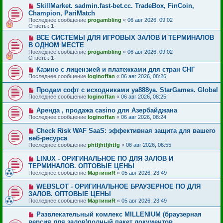
SkillMarket. sadmin.fast-bet.cc. TradeBox, FinCoin,
Champion, PariMatch
Последнее сообщение
progambling
«
06 авг 2026, 09:02
Ответы:
1
ВСЕ СИСТЕМЫ ДЛЯ ИГРОВЫХ ЗАЛОВ И ТЕРМИНАЛОВ
В ОДНОМ МЕСТЕ
Последнее сообщение
progambling
«
06 авг 2026, 09:02
Ответы:
1
Казино с лицензией и платежками для стран СНГ
Последнее сообщение
loginoffan
«
06 авг 2026, 08:26
Продам софт с исходниками ya888ya. StarGames. Global
Последнее сообщение
loginoffan
«
06 авг 2026, 08:25
Аренда , продажа casino для Азербайджана
Последнее сообщение
loginoffan
«
06 авг 2026, 08:24
Check Risk WAF SaaS: эффективная защита для вашего
веб-ресурса
Последнее сообщение
phtfjhtfjhtfg
«
06 авг 2026, 06:55
LINUX - ОРИГИНАЛЬНОЕ ПО ДЛЯ ЗАЛОВ И
ТЕРМИНАЛОВ. ОПТОВЫЕ ЦЕНЫ
Последнее сообщение
МартиниR
«
05 авг 2026, 23:49
WEBSLOT - ОРИГИНАЛЬНОЕ БРАУЗЕРНОЕ ПО ДЛЯ
ЗАЛОВ. ОПТОВЫЕ ЦЕНЫ
Последнее сообщение
МартиниR
«
05 авг 2026, 23:49
Развлекательный комлекс MILLENIUM (браузерная
версия для залов)полный пакет документов,