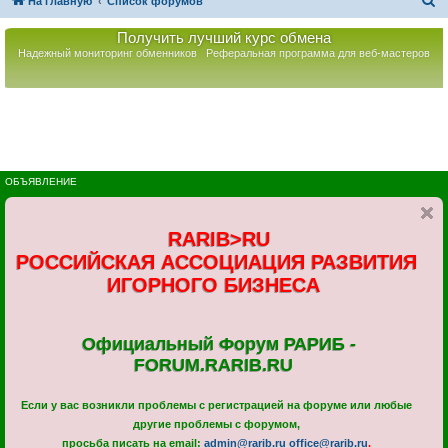
П
На главную
Список форумов
о
Получить лучший курс обмена
и
Надежный мониторинг обменников
Реферальная программа для веб-мастеров
с
к
ОБЪЯВЛЕНИЕ
RARIB>RU
РОССИЙСКАЯ АССОЦИАЦИЯ РАЗВИТИЯ
ИГОРНОГО БИЗНЕСА
Официальный Форум РАРИБ -
FORUM.RARIB.RU
Если у вас возникли проблемы с регистрацией на форуме или любые
другие проблемы с форумом,
просьба писать на email:
admin@rarib.ru
office@rarib.ru
.