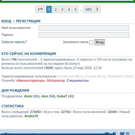
Страница
1
из
385
1
2
3
4
5
385
След.
…
ВХОД
•
РЕГИСТРАЦИЯ
Имя пользователя:
Пароль:
Забыли пароль?
Запомнить меня
КТО СЕЙЧАС НА КОНФЕРЕНЦИИ
Всего
708
посетителей :: 4 зарегистрированных, 0 скрытых и 704 гостя (основано на
активности пользователей за последние 60 минут)
Больше всего посетителей (
4558
) здесь было 24 мар 2026, 12:28
Зарегистрированные пользователи:
Facebook [Bot]
,
Google [Bot]
,
YandexBot [Bot]
Легенда:
Администраторы
,
Модератор
,
Специалисты
ДНИ РОЖДЕНИЯ
Поздравляем:
Avior
(61),
slon
(54),
GekaT
(41)
СТАТИСТИКА
Всего сообщений:
274492
• Всего тем:
22792
• Всего пользователей:
32049
• Новый
пользователь:
Andro72
На главную
Список форумов