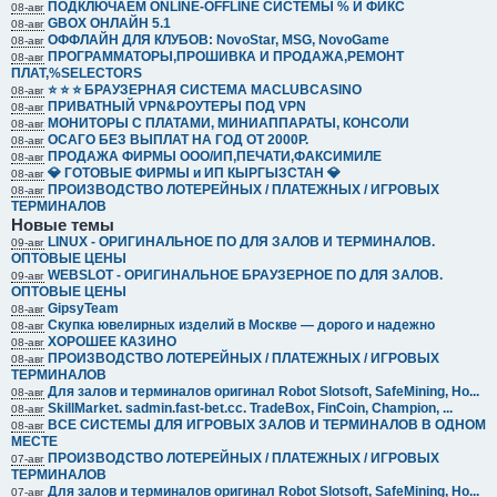
ПОДКЛЮЧАЕМ ONLINE-OFFLINE СИСТЕМЫ % И ФИКС
08-авг
GBOX ОНЛАЙН 5.1
08-авг
ОФФЛАЙН ДЛЯ КЛУБОВ: NovoStar, MSG, NovoGame
08-авг
ПРОГРАММАТОРЫ,ПРОШИВКА И ПРОДАЖА,РЕМОНТ
08-авг
ПЛАТ,%SELECTORS
⭐️ ⭐️ ⭐️ БРАУЗЕРНАЯ СИСТЕМА MACLUBCASINO
08-авг
ПРИВАТНЫЙ VPN&РОУТЕРЫ ПОД VPN
08-авг
МОНИТОРЫ С ПЛАТАМИ, МИНИАППАРАТЫ, КОНСОЛИ
08-авг
ОСАГО БЕЗ ВЫПЛАТ НА ГОД ОТ 2000Р.
08-авг
ПРОДАЖА ФИРМЫ ООО/ИП,ПЕЧАТИ,ФАКСИМИЛЕ
08-авг
💎 ГОТОВЫЕ ФИРМЫ и ИП КЫРГЫЗСТАН 💎
08-авг
ПРОИЗВОДСТВО ЛОТЕРЕЙНЫХ / ПЛАТЕЖНЫХ / ИГРОВЫХ
08-авг
ТЕРМИНАЛОВ
Новые темы
LINUX - ОРИГИНАЛЬНОЕ ПО ДЛЯ ЗАЛОВ И ТЕРМИНАЛОВ.
09-авг
ОПТОВЫЕ ЦЕНЫ
WEBSLOT - ОРИГИНАЛЬНОЕ БРАУЗЕРНОЕ ПО ДЛЯ ЗАЛОВ.
09-авг
ОПТОВЫЕ ЦЕНЫ
GipsyTeam
08-авг
Скупка ювелирных изделий в Москве — дорого и надежно
08-авг
ХОРОШЕЕ КАЗИНО
08-авг
ПРОИЗВОДСТВО ЛОТЕРЕЙНЫХ / ПЛАТЕЖНЫХ / ИГРОВЫХ
08-авг
ТЕРМИНАЛОВ
Для залов и терминалов оригинал Robot Slotsoft, SafeMining, Ho...
08-авг
SkillMarket. sadmin.fast-bet.cc. TradeBox, FinCoin, Champion, ...
08-авг
ВСЕ СИСТЕМЫ ДЛЯ ИГРОВЫХ ЗАЛОВ И ТЕРМИНАЛОВ В ОДНОМ
08-авг
МЕСТЕ
ПРОИЗВОДСТВО ЛОТЕРЕЙНЫХ / ПЛАТЕЖНЫХ / ИГРОВЫХ
07-авг
ТЕРМИНАЛОВ
Для залов и терминалов оригинал Robot Slotsoft, SafeMining, Ho...
07-авг