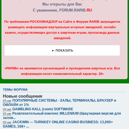
Мы открыты для Вас
С уважением, FORUM.RARIB.
RU
По требованию РОСКОМНАДЗОР на Cайте и Форуме RARIB запрещается
размещать информацию виртуальных игорных заведений, онлайн-
казино, осуществляющих доступ к азартным играм, пропаганда данных
заведений.
► ПОКАЗАТЬ
«РАРИБ» не занимается организацией и проведением азартных игр. Вся
информация носит ознакомительный характер. 18+
ТЕМЫ ФОРУМА
Новые сообщения
ПОПУЛЯРНЫЕ СИСТЕМЫ - ЗАЛЫ, ТЕРМИНАЛЫ, БРАУЗЕР и
05-авг
ОФЛАЙН от 1%
GAMBLING HALL (room) SOFTWARE
05-авг
Развлекательный комлекс MILLENIUM (браузерная версия для
05-авг
залов...
JACKWIN — TURNKEY ONLINE CASINO BUSINESS: 13,000+
05-авг
GAMES, 168+ ...