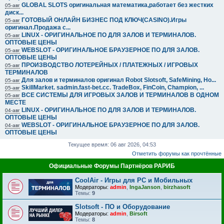
GLOBAL SLOTS оригинальная математика,работает без жестких
05-авг
диск...
ГОТОВЫЙ ОНЛАЙН БИЗНЕС ПОД КЛЮЧ(CASINO).Игры
05-авг
оригинал.Продажа с...
LINUX - ОРИГИНАЛЬНОЕ ПО ДЛЯ ЗАЛОВ И ТЕРМИНАЛОВ.
05-авг
ОПТОВЫЕ ЦЕНЫ
WEBSLOT - ОРИГИНАЛЬНОЕ БРАУЗЕРНОЕ ПО ДЛЯ ЗАЛОВ.
05-авг
ОПТОВЫЕ ЦЕНЫ
ПРОИЗВОДСТВО ЛОТЕРЕЙНЫХ / ПЛАТЕЖНЫХ / ИГРОВЫХ
05-авг
ТЕРМИНАЛОВ
Для залов и терминалов оригинал Robot Slotsoft, SafeMining, Ho...
05-авг
SkillMarket. sadmin.fast-bet.cc. TradeBox, FinCoin, Champion, ...
05-авг
ВСЕ СИСТЕМЫ ДЛЯ ИГРОВЫХ ЗАЛОВ И ТЕРМИНАЛОВ В ОДНОМ
05-авг
МЕСТЕ
LINUX - ОРИГИНАЛЬНОЕ ПО ДЛЯ ЗАЛОВ И ТЕРМИНАЛОВ.
04-авг
ОПТОВЫЕ ЦЕНЫ
WEBSLOT - ОРИГИНАЛЬНОЕ БРАУЗЕРНОЕ ПО ДЛЯ ЗАЛОВ.
04-авг
ОПТОВЫЕ ЦЕНЫ
Текущее время: 06 авг 2026, 04:53
Отметить форумы как прочтённые
Официальные Форумы Партнёров РАРИБ
CoolAir - Игры для PC и Мобильных
Модераторы:
admin
,
IngaJanson
,
birzhasoft
Темы:
9
Slotsoft - ПО и Оборудование
Модераторы:
admin
,
Birsoft
Темы:
8