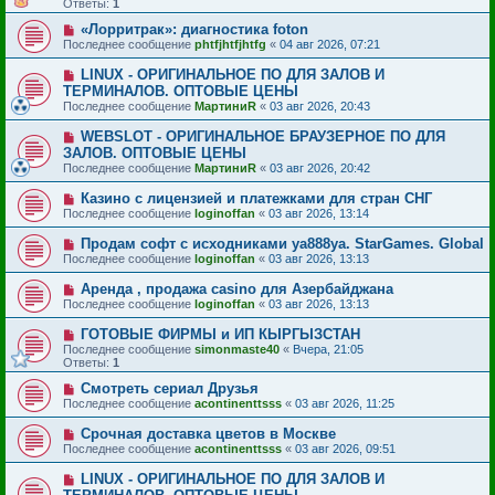
Ответы:
1
«Лорритрак»: диагностика foton
Последнее сообщение
phtfjhtfjhtfg
«
04 авг 2026, 07:21
LINUX - ОРИГИНАЛЬНОЕ ПО ДЛЯ ЗАЛОВ И
ТЕРМИНАЛОВ. ОПТОВЫЕ ЦЕНЫ
Последнее сообщение
МартиниR
«
03 авг 2026, 20:43
WEBSLOT - ОРИГИНАЛЬНОЕ БРАУЗЕРНОЕ ПО ДЛЯ
ЗАЛОВ. ОПТОВЫЕ ЦЕНЫ
Последнее сообщение
МартиниR
«
03 авг 2026, 20:42
Казино с лицензией и платежками для стран СНГ
Последнее сообщение
loginoffan
«
03 авг 2026, 13:14
Продам софт с исходниками ya888ya. StarGames. Global
Последнее сообщение
loginoffan
«
03 авг 2026, 13:13
Аренда , продажа casino для Азербайджана
Последнее сообщение
loginoffan
«
03 авг 2026, 13:13
ГОТОВЫЕ ФИРМЫ и ИП КЫРГЫЗСТАН
Последнее сообщение
simonmaste40
«
Вчера, 21:05
Ответы:
1
Смотреть сериал Друзья
Последнее сообщение
acontinenttsss
«
03 авг 2026, 11:25
Срочная доставка цветов в Москве
Последнее сообщение
acontinenttsss
«
03 авг 2026, 09:51
LINUX - ОРИГИНАЛЬНОЕ ПО ДЛЯ ЗАЛОВ И