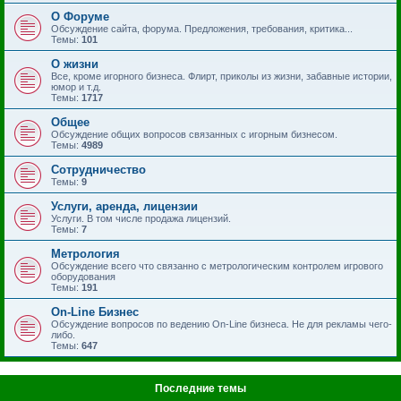
О Форуме
Обсуждение сайта, форума. Предложения, требования, критика...
Темы:
101
О жизни
Все, кроме игорного бизнеса. Флирт, приколы из жизни, забавные истории,
юмор и т.д.
Темы:
1717
Общее
Обсуждение общих вопросов связанных с игорным бизнесом.
Темы:
4989
Сотрудничество
Темы:
9
Услуги, аренда, лицензии
Услуги. В том числе продажа лицензий.
Темы:
7
Метрология
Обсуждение всего что связанно с метрологическим контролем игрового
оборудования
Темы:
191
On-Line Бизнес
Обсуждение вопросов по ведению On-Line бизнеса. Не для рекламы чего-
либо.
Темы:
647
Последние темы