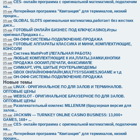
CES- онлайн программа с оригинальной математикой, подключим
05-авг
на...
Лотерейная программа "Квитанция" для терминалов, низкий
05-авг
процен...
GLOBAL SLOTS оригинальная математика,работает без жестких
05-авг
диск...
ГОТОВЫЙ ОНЛАЙН БИЗНЕС ПОД КЛЮЧ(CASINO).Игры
05-авг
оригинал.Продажа с...
ОН-ОФФ СИСТЕМЫ-ПОДКЛЮЧЕНИЕ-ПРОДАЖА
05-авг
ГОТОВЫЕ АППАРАТЫ КЛАССИКА И МИНИ, КОМПЛЕКТУЮЩИЕ,
05-авг
КОНСОЛИ
Система MathProff (ЛЕГАЛЬНАЯ РАБОТА)
05-авг
ЛЮБЫЕ КОМПЛЕКТУЮЩИЕ К ИА,ПЛАТЫ,ЗАМКИ,КНОПКИ
05-авг
ПРОДАЖА ООО/ИП,ПЕЧАТИ, ФАКСИМИЛЕ
05-авг
СИМКАРТ, VPN, ШИТЫЕ РОУТЕРЫ/МОДЕМЫ
05-авг
GBOX ОНЛАЙН/ОФФЛАЙН,MULTYSYSGAMES,NGAME и т.д
05-авг
ОН-ОФФ СИСТЕМЫ-ПОДКЛЮЧЕНИЕ-ПРОДАЖА
05-авг
Новые темы
LINUX - ОРИГИНАЛЬНОЕ ПО ДЛЯ ЗАЛОВ И ТЕРМИНАЛОВ.
05-авг
ОПТОВЫЕ ЦЕНЫ
WEBSLOT - ОРИГИНАЛЬНОЕ БРАУЗЕРНОЕ ПО ДЛЯ ЗАЛОВ.
05-авг
ОПТОВЫЕ ЦЕНЫ
Развлекательный комлекс MILLENIUM (браузерная версия для
05-авг
залов...
JACKWIN — TURNKEY ONLINE CASINO BUSINESS: 13,000+
05-авг
GAMES, 168+ ...
CES- онлайн программа с оригинальной математикой, подключим
05-авг
на...
Лотерейная программа "Квитанция" для терминалов, низкий
05-авг
процен...