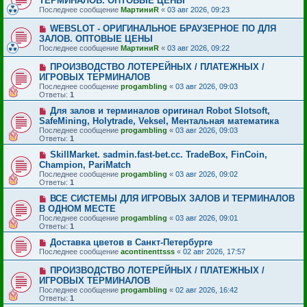
ТЕРМИНАЛОВ. ОПТОВЫЕ ЦЕНЫ
Последнее сообщение
МартиниR
«
03 авг 2026, 09:23
WEBSLOT - ОРИГИНАЛЬНОЕ БРАУЗЕРНОЕ ПО ДЛЯ
ЗАЛОВ. ОПТОВЫЕ ЦЕНЫ
Последнее сообщение
МартиниR
«
03 авг 2026, 09:22
ПРОИЗВОДСТВО ЛОТЕРЕЙНЫХ / ПЛАТЕЖНЫХ /
ИГРОВЫХ ТЕРМИНАЛОВ
Последнее сообщение
progambling
«
03 авг 2026, 09:03
Ответы:
1
Для залов и терминалов оригинал Robot Slotsoft,
SafeMining, Holytrade, Veksel, Ментальная математика
Последнее сообщение
progambling
«
03 авг 2026, 09:03
Ответы:
1
SkillMarket. sadmin.fast-bet.cc. TradeBox, FinCoin,
Champion, PariMatch
Последнее сообщение
progambling
«
03 авг 2026, 09:02
Ответы:
1
ВСЕ СИСТЕМЫ ДЛЯ ИГРОВЫХ ЗАЛОВ И ТЕРМИНАЛОВ
В ОДНОМ МЕСТЕ
Последнее сообщение
progambling
«
03 авг 2026, 09:01
Ответы:
1
Доставка цветов в Санкт-Петербурге
Последнее сообщение
acontinenttsss
«
02 авг 2026, 17:57
ПРОИЗВОДСТВО ЛОТЕРЕЙНЫХ / ПЛАТЕЖНЫХ /
ИГРОВЫХ ТЕРМИНАЛОВ
Последнее сообщение
progambling
«
02 авг 2026, 16:42
Ответы:
1