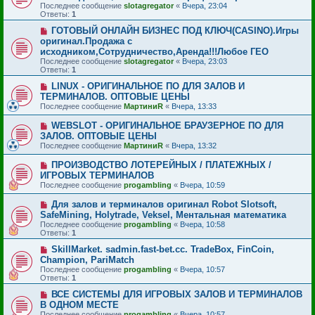
Последнее сообщение
slotagregator
«
Вчера, 23:04
Ответы:
1
ГОТОВЫЙ ОНЛАЙН БИЗНЕС ПОД КЛЮЧ(CASINO).Игры
оригинал.Продажа с
исходником,Сотрудничество,Аренда!!!Любое ГЕО
Последнее сообщение
slotagregator
«
Вчера, 23:03
Ответы:
1
LINUX - ОРИГИНАЛЬНОЕ ПО ДЛЯ ЗАЛОВ И
ТЕРМИНАЛОВ. ОПТОВЫЕ ЦЕНЫ
Последнее сообщение
МартиниR
«
Вчера, 13:33
WEBSLOT - ОРИГИНАЛЬНОЕ БРАУЗЕРНОЕ ПО ДЛЯ
ЗАЛОВ. ОПТОВЫЕ ЦЕНЫ
Последнее сообщение
МартиниR
«
Вчера, 13:32
ПРОИЗВОДСТВО ЛОТЕРЕЙНЫХ / ПЛАТЕЖНЫХ /
ИГРОВЫХ ТЕРМИНАЛОВ
Последнее сообщение
progambling
«
Вчера, 10:59
Для залов и терминалов оригинал Robot Slotsoft,
SafeMining, Holytrade, Veksel, Ментальная математика
Последнее сообщение
progambling
«
Вчера, 10:58
Ответы:
1
SkillMarket. sadmin.fast-bet.cc. TradeBox, FinCoin,
Champion, PariMatch
Последнее сообщение
progambling
«
Вчера, 10:57
Ответы:
1
ВСЕ СИСТЕМЫ ДЛЯ ИГРОВЫХ ЗАЛОВ И ТЕРМИНАЛОВ
В ОДНОМ МЕСТЕ
Последнее сообщение
progambling
«
Вчера, 10:57