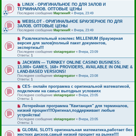
LINUX - ОРИГИНАЛЬНОЕ ПО ДЛЯ ЗАЛОВ И
ТЕРМИНАЛОВ. ОПТОВЫЕ ЦЕНЫ
Последнее сообщение
МартиниR
«
Вчера, 23:49
WEBSLOT - ОРИГИНАЛЬНОЕ БРАУЗЕРНОЕ ПО ДЛЯ
ЗАЛОВ. ОПТОВЫЕ ЦЕНЫ
Последнее сообщение
МартиниR
«
Вчера, 23:49
Развлекательный комлекс MILLENIUM (браузерная
версия для залов)полный пакет документов,
экспертизы!!!
Последнее сообщение
slotagregator
«
Вчера, 23:09
Ответы:
1
JACKWIN — TURNKEY ONLINE CASINO BUSINESS:
13,000+ GAMES, 168+ PROVIDERS, AVAILABLE IN ONLINE &
LAND-BASED VERSIONS!
Последнее сообщение
slotagregator
«
Вчера, 23:08
Ответы:
1
CES- онлайн программа с оригинальной математикой,
подключим на самых выгодных условиях
Последнее сообщение
slotagregator
«
Вчера, 23:05
Ответы:
1
Лотерейная программа "Квитанция" для терминалов,
низкий процент!!!Оригинал,поддерживает любые
устройства!
Последнее сообщение
slotagregator
«
Вчера, 23:05
Ответы:
1
GLOBAL SLOTS оригинальная математика,работает без
жестких дисков,самый низкий процент на рынке!!!!