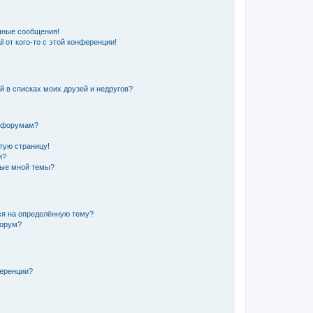
чные сообщения!
 от кого-то с этой конференции!
й в списках моих друзей и недругов?
и форумам?
тую страницу!
и?
ные мной темы?
ся на определённую тему?
форум?
ференции?