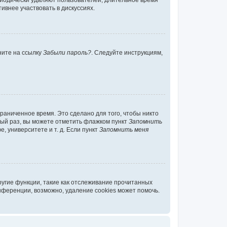
риодически удаляют пользователей, длительное время
внее участвовать в дискуссиях.
ните на ссылку
Забыли пароль?
. Следуйте инструкциям,
раниченное время. Это сделано для того, чтобы никто
ждый раз, вы можете отметить флажком пункт
Запомнить
 университете и т. д. Если пункт
Запомнить меня
ругие функции, такие как отслеживание прочитанных
нференции, возможно, удаление cookies может помочь.