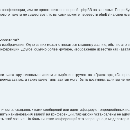
а конференции, или же просто никто не перевёл phpBB на ваш язык. Попробу
ыкового пакета не существует, то вы сами можете перевести phpBB на свой 
ьзователя?
 изображения. Одно из них может относиться к вашему званию, обычно это зв
конференции. Другое, обычно более крупное, изображение известно как «ават
вить аватару с использованием четырёх инструментов: «Граватар», «Галере
ержка аватар, а также какие типы аватар могут быть доступны. Если вы не м
личество созданных вами сообщений или идентифицируют определённых пол
ять наименования званий на конференции, так как они установлены её адм
ть своё звание. На большинстве конференций это запрещено, и модератор и