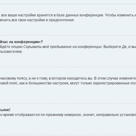
 все ваши настройки хранятся в базе данных конференции. Чтобы изменить и
менить все свои настройки и предпочтения.
ейчас на конференции»?
найдёте опцию
Скрывать моё пребывание на конференции
. Выберите
Да
, и 
льзователем.
совому поясу, а не к тому, в котором находитесь вы. В этом случае измените
часовой пояс, как и большинство настроек, могут только зарегистрированные п
льное!
 но время отображается по-прежнему неверное, значит, неправильно установ