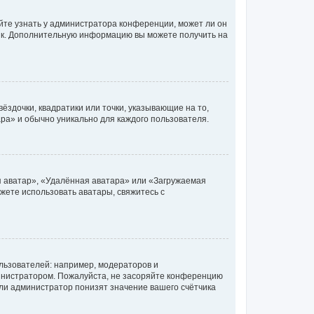
йте узнать у администратора конференции, может ли он
язык. Дополнительную информацию вы можете получить на
ёздочки, квадратики или точки, указывающие на то,
ара» и обычно уникально для каждого пользователя.
я аватар», «Удалённая аватара» или «Загружаемая
ожете использовать аватары, свяжитесь с
ьзователей: например, модераторов и
инистратором. Пожалуйста, не засоряйте конференцию
ли администратор понизят значение вашего счётчика