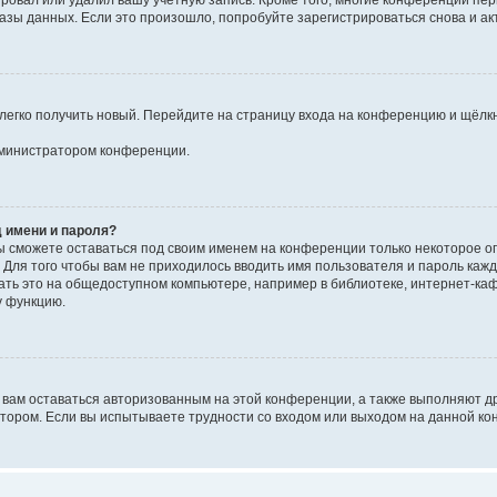
ировал или удалил вашу учётную запись. Кроме того, многие конференции пе
ы данных. Если это произошло, попробуйте зарегистрироваться снова и акти
 легко получить новый. Перейдите на страницу входа на конференцию и щёлк
администратором конференции.
 имени и пароля?
вы сможете оставаться под своим именем на конференции только некоторое ог
. Для того чтобы вам не приходилось вводить имя пользователя и пароль ка
ь это на общедоступном компьютере, например в библиотеке, интернет-кафе,
у функцию.
 вам оставаться авторизованным на этой конференции, а также выполняют д
тором. Если вы испытываете трудности со входом или выходом на данной ко