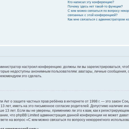
Кто написал эту конференцию?
Почему здесь нет такой-то функции?
С кем можно связаться по вопросу некор
связанных с этой конференцией?
Как мне связаться с администратором к
к администратор настроил конференцию: должны ли вы зарегистрироваться, чт
орые недоступны анонимным пользователям: аватары, личные сообщения, отпр
 рекомендуем это сделать.
), или Акт о защите частных прав ребёнка в интернете от 1998 г. — это закон 
 лет, иметь на это письменное согласие родителей. Допустимо наличие ино
13 лет. Если вы не уверены, применимо ли это к вам, как к регистрирующе
мание, что phpBB Limited администрация данной конференции не может дава
вете на вопрос «С кем можно связаться по вопросу некорректного использова