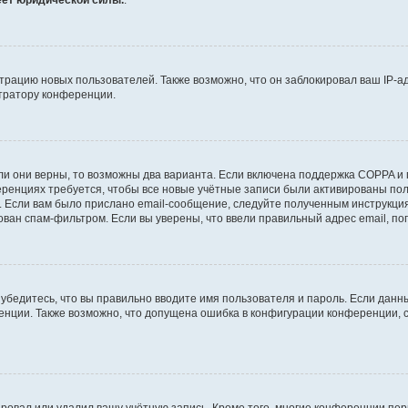
еет юридической силы.
.
рацию новых пользователей. Также возможно, что он заблокировал ваш IP-ад
тратору конференции.
и они верны, то возможны два варианта. Если включена поддержка COPPA и п
ренциях требуется, чтобы все новые учётные записи были активированы пол
 Если вам было прислано email-сообщение, следуйте полученным инструкциям
ован спам-фильтром. Если вы уверены, что ввели правильный адрес email, по
убедитесь, что вы правильно вводите имя пользователя и пароль. Если данн
ренции. Также возможно, что допущена ошибка в конфигурации конференции,