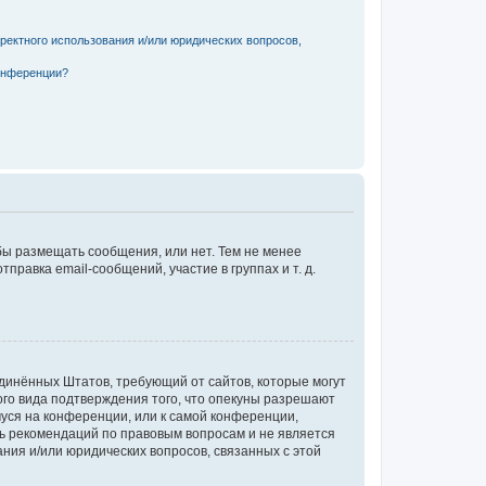
ректного использования и/или юридических вопросов,
онференции?
обы размещать сообщения, или нет. Тем не менее
авка email-сообщений, участие в группах и т. д.
Соединённых Штатов, требующий от сайтов, которые могут
го вида подтверждения того, что опекуны разрешают
муся на конференции, или к самой конференции,
ть рекомендаций по правовым вопросам и не является
ния и/или юридических вопросов, связанных с этой