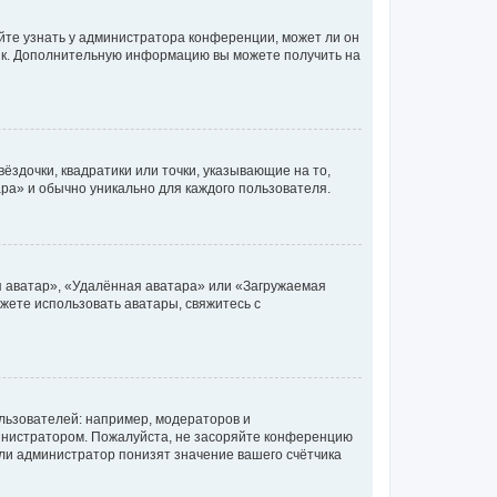
йте узнать у администратора конференции, может ли он
язык. Дополнительную информацию вы можете получить на
ёздочки, квадратики или точки, указывающие на то,
ара» и обычно уникально для каждого пользователя.
я аватар», «Удалённая аватара» или «Загружаемая
ожете использовать аватары, свяжитесь с
ьзователей: например, модераторов и
инистратором. Пожалуйста, не засоряйте конференцию
ли администратор понизят значение вашего счётчика