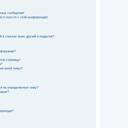
чные сообщения!
 от кого-то с этой конференции!
й в списках моих друзей и недругов?
и форумам?
тую страницу!
и?
ные мной темы?
ся на определённую тему?
форум?
ференции?