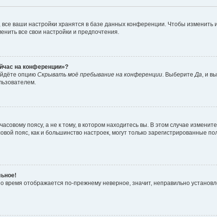
 все ваши настройки хранятся в базе данных конференции. Чтобы изменить и
менить все свои настройки и предпочтения.
ейчас на конференции»?
найдёте опцию
Скрывать моё пребывание на конференции
. Выберите
Да
, и 
льзователем.
совому поясу, а не к тому, в котором находитесь вы. В этом случае измените
часовой пояс, как и большинство настроек, могут только зарегистрированные п
льное!
 но время отображается по-прежнему неверное, значит, неправильно установ