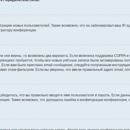
еет юридической силы.
.
рацию новых пользователей. Также возможно, что он заблокировал ваш IP-ад
тратору конференции.
и они верны, то возможны два варианта. Если включена поддержка COPPA и п
ренциях требуется, чтобы все новые учётные записи были активированы пол
 Если вам было прислано email-сообщение, следуйте полученным инструкциям
ован спам-фильтром. Если вы уверены, что ввели правильный адрес email, по
убедитесь, что вы правильно вводите имя пользователя и пароль. Если данн
ренции. Также возможно, что допущена ошибка в конфигурации конференции,