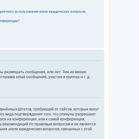
ректного использования и/или юридических вопросов,
онференции?
обы размещать сообщения, или нет. Тем не менее
авка email-сообщений, участие в группах и т. д.
Соединённых Штатов, требующий от сайтов, которые могут
го вида подтверждения того, что опекуны разрешают
муся на конференции, или к самой конференции,
ть рекомендаций по правовым вопросам и не является
ния и/или юридических вопросов, связанных с этой