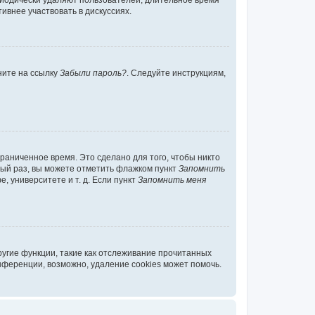
риодически удаляют пользователей, длительное время
внее участвовать в дискуссиях.
ните на ссылку
Забыли пароль?
. Следуйте инструкциям,
раниченное время. Это сделано для того, чтобы никто
ждый раз, вы можете отметить флажком пункт
Запомнить
 университете и т. д. Если пункт
Запомнить меня
ругие функции, такие как отслеживание прочитанных
нференции, возможно, удаление cookies может помочь.