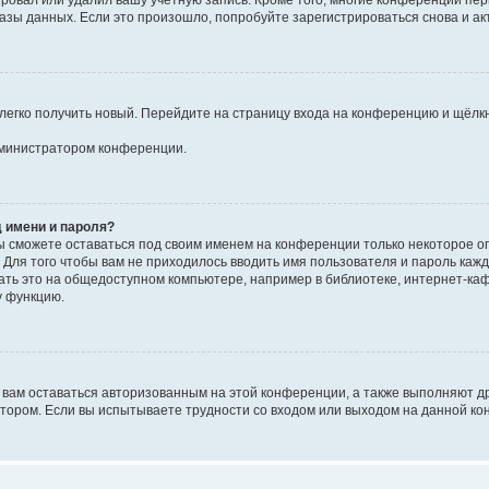
ировал или удалил вашу учётную запись. Кроме того, многие конференции пе
ы данных. Если это произошло, попробуйте зарегистрироваться снова и акти
 легко получить новый. Перейдите на страницу входа на конференцию и щёлк
администратором конференции.
 имени и пароля?
вы сможете оставаться под своим именем на конференции только некоторое ог
. Для того чтобы вам не приходилось вводить имя пользователя и пароль ка
ь это на общедоступном компьютере, например в библиотеке, интернет-кафе,
у функцию.
 вам оставаться авторизованным на этой конференции, а также выполняют д
тором. Если вы испытываете трудности со входом или выходом на данной ко