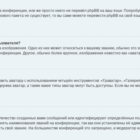
а конференции, или же просто никто не перевёл phpBB на ваш язык. Попробу
ыкового пакета не существует, то вы сами можете перевести phpBB на свой 
ьзователя?
 изображения. Одно из них может относиться к вашему званию, обычно это зв
конференции. Другое, обычно более крупное, изображение известно как «ават
вить аватару с использованием четырёх инструментов: «Граватар», «Галере
ержка аватар, а также какие типы аватар могут быть доступны. Если вы не м
личество созданных вами сообщений или идентифицируют определённых пол
ять наименования званий на конференции, так как они установлены её адм
ть своё звание. На большинстве конференций это запрещено, и модератор и