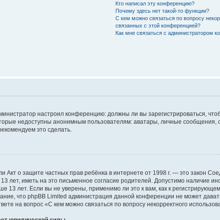
Кто написал эту конференцию?
Почему здесь нет такой-то функции?
С кем можно связаться по вопросу некор
связанных с этой конференцией?
Как мне связаться с администратором к
к администратор настроил конференцию: должны ли вы зарегистрироваться, чт
орые недоступны анонимным пользователям: аватары, личные сообщения, отпр
 рекомендуем это сделать.
), или Акт о защите частных прав ребёнка в интернете от 1998 г. — это закон 
 лет, иметь на это письменное согласие родителей. Допустимо наличие ино
13 лет. Если вы не уверены, применимо ли это к вам, как к регистрирующе
мание, что phpBB Limited администрация данной конференции не может дава
вете на вопрос «С кем можно связаться по вопросу некорректного использова