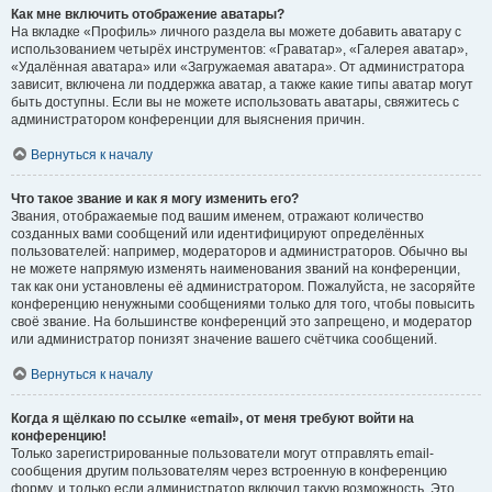
Как мне включить отображение аватары?
На вкладке «Профиль» личного раздела вы можете добавить аватару с
использованием четырёх инструментов: «Граватар», «Галерея аватар»,
«Удалённая аватара» или «Загружаемая аватара». От администратора
зависит, включена ли поддержка аватар, а также какие типы аватар могут
быть доступны. Если вы не можете использовать аватары, свяжитесь с
администратором конференции для выяснения причин.
Вернуться к началу
Что такое звание и как я могу изменить его?
Звания, отображаемые под вашим именем, отражают количество
созданных вами сообщений или идентифицируют определённых
пользователей: например, модераторов и администраторов. Обычно вы
не можете напрямую изменять наименования званий на конференции,
так как они установлены её администратором. Пожалуйста, не засоряйте
конференцию ненужными сообщениями только для того, чтобы повысить
своё звание. На большинстве конференций это запрещено, и модератор
или администратор понизят значение вашего счётчика сообщений.
Вернуться к началу
Когда я щёлкаю по ссылке «email», от меня требуют войти на
конференцию!
Только зарегистрированные пользователи могут отправлять email-
сообщения другим пользователям через встроенную в конференцию
форму, и только если администратор включил такую возможность. Это