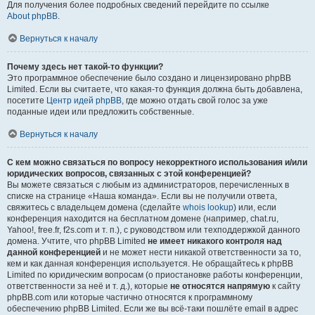
Для получения более подробных сведений перейдите по ссылке
About phpBB
.
Вернуться к началу
Почему здесь нет такой-то функции?
Это программное обеспечение было создано и лицензировано phpBB
Limited. Если вы считаете, что какая-то функция должна быть добавлена,
посетите
Центр идей phpBB
, где можно отдать свой голос за уже
поданные идеи или предложить собственные.
Вернуться к началу
С кем можно связаться по вопросу некорректного использования и/или
юридических вопросов, связанных с этой конференцией?
Вы можете связаться с любым из администраторов, перечисленных в
списке на странице «Наша команда». Если вы не получили ответа,
свяжитесь с владельцем домена (сделайте
whois lookup
) или, если
конференция находится на бесплатном домене (например, chat.ru,
Yahoo!, free.fr, f2s.com и т. п.), с руководством или техподдержкой данного
домена. Учтите, что phpBB Limited
не имеет никакого контроля над
данной конференцией
и не может нести никакой ответственности за то,
кем и как данная конференция используется. Не обращайтесь к phpBB
Limited по юридическим вопросам (о приостановке работы конференции,
ответственности за неё и т. д.), которые
не относятся напрямую
к сайту
phpBB.com или которые частично относятся к программному
обеспечению phpBB Limited. Если же вы всё-таки пошлёте email в адрес