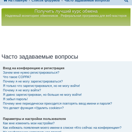
П
На главную
Список форумов
Часто задаваемые вопросы
о
Получить лучший курс обмена
и
Надежный мониторинг обменников
Реферальная программа для веб-мастеров
с
к
Часто задаваемые вопросы
Вход на конференцию и регистрация
Зачем мне нужно регистрироваться?
Что такое COPPA?
Почему я не могу зарегистрироваться?
Я только что зарегистрировался, но не могу войти!
Почему я не могу войти?
Я давно зарегистрирован, но больше не могу войти!
Я забыл пароль!
Почему мне периодически приходится повторять ввод имени и пароля?
Что делает функция «Удалить cookies»?
Параметры и настройки пользователя
Как мне изменить мои настройки?
Как избежать появления моего имени в списке «Кто сейчас на конференции»?