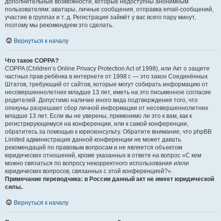
дополнительные возможности, которые недоступны анонимным
пользователям: аватары, личные сообщения, отправка email-сообщений,
участие в группах и т. д. Регистрация займёт у вас всего пару минут,
поэтому мы рекомендуем это сделать.
Вернуться к началу
Что такое COPPA?
COPPA (Children’s Online Privacy Protection Act of 1998), или Акт о защите
частных прав ребёнка в интернете от 1998 г. — это закон Соединённых
Штатов, требующий от сайтов, которые могут собирать информацию от
несовершеннолетних младше 13 лет, иметь на это письменное согласие
родителей. Допустимо наличие иного вида подтверждения того, что
опекуны разрешают сбор личной информации от несовершеннолетних
младше 13 лет. Если вы не уверены, применимо ли это к вам, как к
регистрирующемуся на конференции, или к самой конференции,
обратитесь за помощью к юрисконсульту. Обратите внимание, что phpBB
Limited администрация данной конференции не может давать
рекомендаций по правовым вопросам и не является объектом
юридических отношений, кроме указанных в ответе на вопрос «С кем
можно связаться по вопросу некорректного использования и/или
юридических вопросов, связанных с этой конференцией?».
Примечание переводчика: в России данный акт не имеет юридической
силы.
.
Вернуться к началу