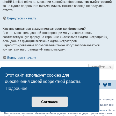
phpBB Limited об использовании данной конференции
третьей стороной
,
то не ждите подробного письма, или вы можете вообще не получить
ответа.
Вернуться к началу
Как мне связаться с администратором конференции?
Все пользователи данной конференции могут использовать
соответствующую форму на странице «Связаться с администрацией»,
если данная функция включена администратором.
Зарегистрированные пользователи также могут воспользоваться
контактами на странице «Наша команда».
Вернуться к началу
Перейти
Этот сайт использует cookies для
обеспечения своей корректной работы.
На главную
Список форумов
Подробнее
Российская Ассоциация Развития Игорного Бизнеса
Эл. почта:
admin@rarib.ru
office@rarib.ru
использование материалов сайта возможно только при письменном согласии редакции
Согласен
RARIB.RU
На нашем портале правила размещения объявлений и информации одинаковы для всех
пользователей, в соответствии с соблюдением правил Форума!,
за исключением блока Форума:
Официальные форумы деятелей игорного бизнеса
. Если
Вы считаете, что ваше объявление было удалено нашими модераторами незаконно