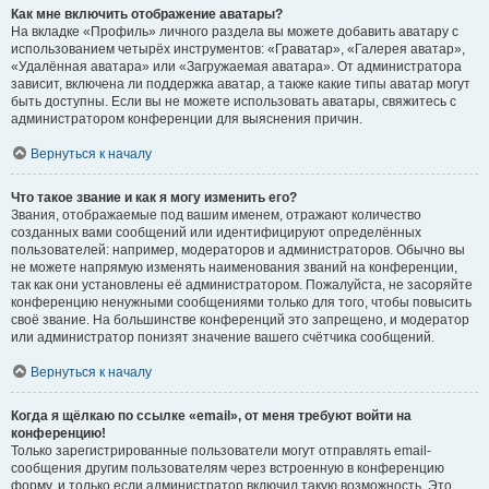
Как мне включить отображение аватары?
На вкладке «Профиль» личного раздела вы можете добавить аватару с
использованием четырёх инструментов: «Граватар», «Галерея аватар»,
«Удалённая аватара» или «Загружаемая аватара». От администратора
зависит, включена ли поддержка аватар, а также какие типы аватар могут
быть доступны. Если вы не можете использовать аватары, свяжитесь с
администратором конференции для выяснения причин.
Вернуться к началу
Что такое звание и как я могу изменить его?
Звания, отображаемые под вашим именем, отражают количество
созданных вами сообщений или идентифицируют определённых
пользователей: например, модераторов и администраторов. Обычно вы
не можете напрямую изменять наименования званий на конференции,
так как они установлены её администратором. Пожалуйста, не засоряйте
конференцию ненужными сообщениями только для того, чтобы повысить
своё звание. На большинстве конференций это запрещено, и модератор
или администратор понизят значение вашего счётчика сообщений.
Вернуться к началу
Когда я щёлкаю по ссылке «email», от меня требуют войти на
конференцию!
Только зарегистрированные пользователи могут отправлять email-
сообщения другим пользователям через встроенную в конференцию
форму, и только если администратор включил такую возможность. Это