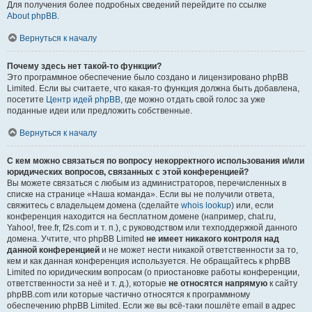
Для получения более подробных сведений перейдите по ссылке
About phpBB
.
Вернуться к началу
Почему здесь нет такой-то функции?
Это программное обеспечение было создано и лицензировано phpBB
Limited. Если вы считаете, что какая-то функция должна быть добавлена,
посетите
Центр идей phpBB
, где можно отдать свой голос за уже
поданные идеи или предложить собственные.
Вернуться к началу
С кем можно связаться по вопросу некорректного использования и/или
юридических вопросов, связанных с этой конференцией?
Вы можете связаться с любым из администраторов, перечисленных в
списке на странице «Наша команда». Если вы не получили ответа,
свяжитесь с владельцем домена (сделайте
whois lookup
) или, если
конференция находится на бесплатном домене (например, chat.ru,
Yahoo!, free.fr, f2s.com и т. п.), с руководством или техподдержкой данного
домена. Учтите, что phpBB Limited
не имеет никакого контроля над
данной конференцией
и не может нести никакой ответственности за то,
кем и как данная конференция используется. Не обращайтесь к phpBB
Limited по юридическим вопросам (о приостановке работы конференции,
ответственности за неё и т. д.), которые
не относятся напрямую
к сайту
phpBB.com или которые частично относятся к программному
обеспечению phpBB Limited. Если же вы всё-таки пошлёте email в адрес