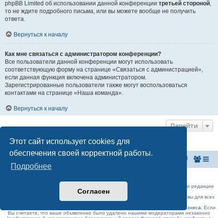
phpBB Limited об использовании данной конференции
третьей стороной
,
то не ждите подробного письма, или вы можете вообще не получить
ответа.
Вернуться к началу
Как мне связаться с администратором конференции?
Все пользователи данной конференции могут использовать
соответствующую форму на странице «Связаться с администрацией»,
если данная функция включена администратором.
Зарегистрированные пользователи также могут воспользоваться
контактами на странице «Наша команда».
Вернуться к началу
Перейти
Этот сайт использует cookies для
обеспечения своей корректной работы.
На главную
Список форумов
Подробнее
Российская Ассоциация Развития Игорного Бизнеса
Эл. почта:
admin@rarib.ru
office@rarib.ru
использование материалов сайта возможно только при письменном согласии редакции
Согласен
RARIB.RU
На нашем портале правила размещения объявлений и информации одинаковы для всех
пользователей, в соответствии с соблюдением правил Форума!,
за исключением блока Форума:
Официальные форумы деятелей игорного бизнеса
. Если
Вы считаете, что ваше объявление было удалено нашими модераторами незаконно