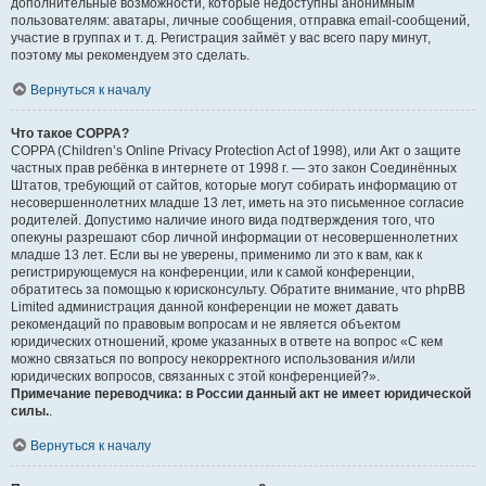
дополнительные возможности, которые недоступны анонимным
пользователям: аватары, личные сообщения, отправка email-сообщений,
участие в группах и т. д. Регистрация займёт у вас всего пару минут,
поэтому мы рекомендуем это сделать.
Вернуться к началу
Что такое COPPA?
COPPA (Children’s Online Privacy Protection Act of 1998), или Акт о защите
частных прав ребёнка в интернете от 1998 г. — это закон Соединённых
Штатов, требующий от сайтов, которые могут собирать информацию от
несовершеннолетних младше 13 лет, иметь на это письменное согласие
родителей. Допустимо наличие иного вида подтверждения того, что
опекуны разрешают сбор личной информации от несовершеннолетних
младше 13 лет. Если вы не уверены, применимо ли это к вам, как к
регистрирующемуся на конференции, или к самой конференции,
обратитесь за помощью к юрисконсульту. Обратите внимание, что phpBB
Limited администрация данной конференции не может давать
рекомендаций по правовым вопросам и не является объектом
юридических отношений, кроме указанных в ответе на вопрос «С кем
можно связаться по вопросу некорректного использования и/или
юридических вопросов, связанных с этой конференцией?».
Примечание переводчика: в России данный акт не имеет юридической
силы.
.
Вернуться к началу