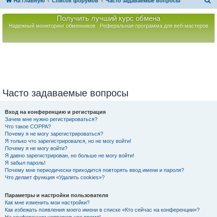
П
На главную
Список форумов
Часто задаваемые вопросы
о
Получить лучший курс обмена
и
Надежный мониторинг обменников
Реферальная программа для веб-мастеров
с
к
Часто задаваемые вопросы
Вход на конференцию и регистрация
Зачем мне нужно регистрироваться?
Что такое COPPA?
Почему я не могу зарегистрироваться?
Я только что зарегистрировался, но не могу войти!
Почему я не могу войти?
Я давно зарегистрирован, но больше не могу войти!
Я забыл пароль!
Почему мне периодически приходится повторять ввод имени и пароля?
Что делает функция «Удалить cookies»?
Параметры и настройки пользователя
Как мне изменить мои настройки?
Как избежать появления моего имени в списке «Кто сейчас на конференции»?